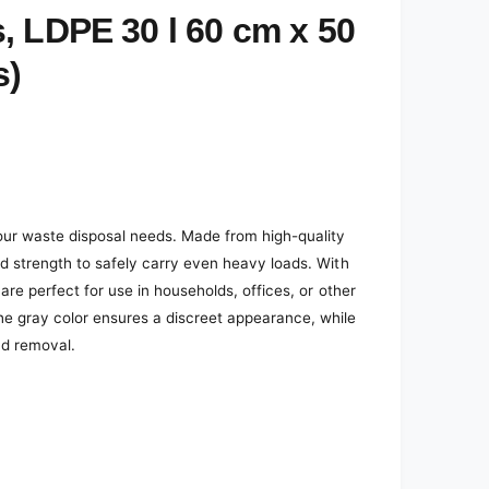
, LDPE 30 l 60 cm x 50
s)
your waste disposal needs. Made from high-quality
nd strength to safely carry even heavy loads. With
are perfect for use in households, offices, or other
he gray color ensures a discreet appearance, while
nd removal.