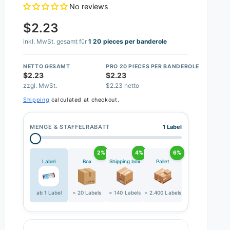
No reviews
$2.23
inkl. MwSt. gesamt für
1 20 pieces per banderole
NETTO GESAMT
PRO 20 PIECES PER BANDEROLE
$2.23
$2.23
zzgl. MwSt.
$2.23 netto
Shipping
calculated at checkout.
MENGE & STAFFELRABATT
1 Label
2%
4%
6%
Label
Box
Shipping box
Pallet
ab 1 Label
= 20 Labels
= 140 Labels
= 2.400 Labels