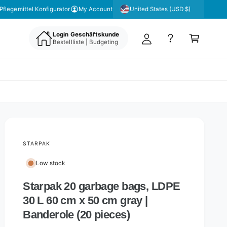
y
United States (USD $)
Pflegemittel Konfigurator
My Account
A
C
c
Login Geschäftskunde
a
Bestellliste | Budgeting
c
rt
o
u
nt
STARPAK
Low stock
Starpak 20 garbage bags, LDPE
30 L 60 cm x 50 cm gray |
Banderole (20 pieces)