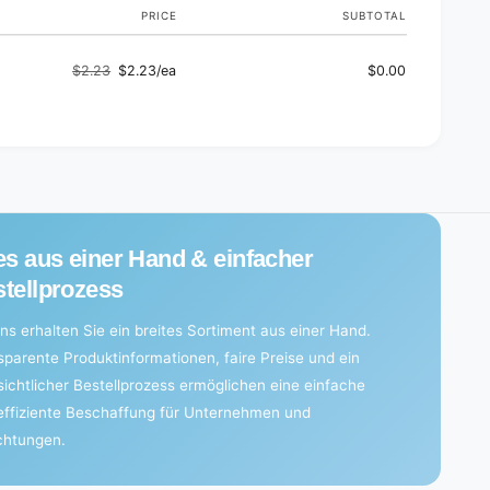
PRICE
SUBTOTAL
$2.23
$2.23/ea
$0.00
Regular
Sale
price
price
es aus einer Hand & einfacher
tellprozess
ns erhalten Sie ein breites Sortiment aus einer Hand.
sparente Produktinformationen, faire Preise und ein
sichtlicher Bestellprozess ermöglichen eine einfache
effiziente Beschaffung für Unternehmen und
ichtungen.