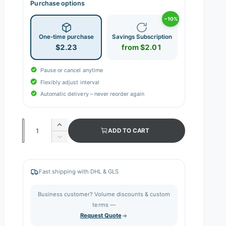
Purchase options
−10%
One-time purchase
Savings Subscription
$2.23
from $2.01
Pause or cancel anytime
Flexibly adjust interval
Automatic delivery – never reorder again
Q
I
ADD TO CART
n
u
D
c
e
a
r
c
n
e
r
Fast shipping with DHL & GLS
a
e
t
s
a
i
Business customer? Volume discounts & custom
e
s
q
terms —
t
e
u
Request Quote
q
y
a