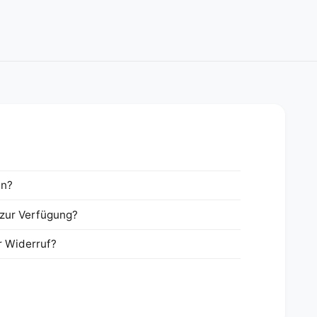
en?
zur Verfügung?
r Widerruf?