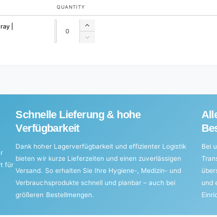
QUANTITY
Quantity
Quantity
ray |
Increase
quantity
Decrease
for
quantity
Default
for
Title
Default
Title
Schnelle Lieferung & hohe
All
Verfügbarkeit
Bes
Dank hoher Lagerverfügbarkeit und effizienter Logistik
Bei u
r
bieten wir kurze Lieferzeiten und einen zuverlässigen
Tran
t für
Versand. So erhalten Sie Ihre Hygiene-, Medizin- und
über
Verbrauchsprodukte schnell und planbar – auch bei
und 
größeren Bestellmengen.
Einr