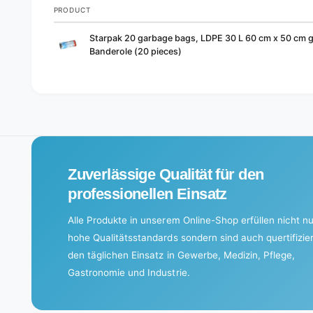
PRODUCT
Your
Starpak 20 garbage bags, LDPE 30 L 60 cm x 50 cm g
cart
Banderole (20 pieces)
L
o
a
d
i
Zuverlässige Qualität für den
n
g
professionellen Einsatz
.
Alle Produkte in unserem Online-Shop erfüllen nicht nu
.
hohe Qualitätsstandards sondern sind auch quertifizier
.
den täglichen Einsatz in Gewerbe, Medizin, Pflege,
Gastronomie und Industrie.