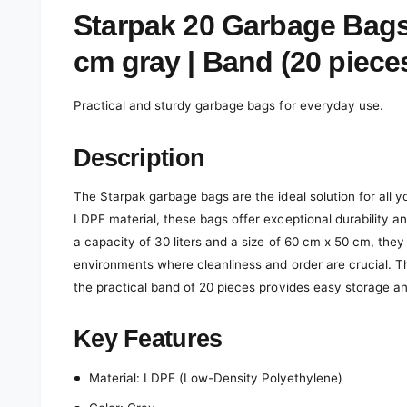
e
d
Starpak 20 Garbage Bags
i
a
cm gray | Band (20 piece
1
i
n
m
Practical and sturdy garbage bags for everyday use.
o
d
a
Description
l
The Starpak garbage bags are the ideal solution for all 
LDPE material, these bags offer exceptional durability a
a capacity of 30 liters and a size of 60 cm x 50 cm, they 
environments where cleanliness and order are crucial. T
the practical band of 20 pieces provides easy storage a
Key Features
Material: LDPE (Low-Density Polyethylene)