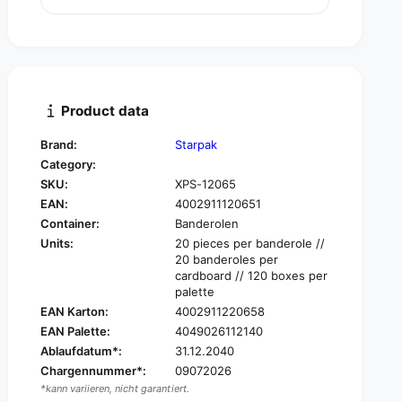
u
n
a
t
n
i
t
t
i
y
t
f
y
Product data
o
f
r
o
Brand:
Starpak
S
r
Category:
t
S
a
SKU:
XPS-12065
t
r
EAN:
4002911120651
a
p
r
Container:
Banderolen
a
p
Units:
20 pieces per banderole //
k
a
20 banderoles per
2
k
cardboard // 120 boxes per
0
2
palette
g
0
EAN Karton:
4002911220658
a
g
EAN Palette:
4049026112140
r
a
Ablaufdatum*:
31.12.2040
b
r
Chargennummer*:
09072026
a
b
g
*kann variieren, nicht garantiert.
a