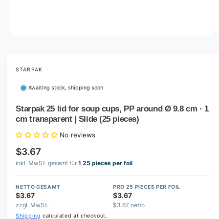
o
w
a
v
O
1
/
of
2
p
a
e
i
n
m
STARPAK
l
e
d
a
Awaiting stock, shipping soon
i
b
a
1
Starpak 25 lid for soup cups, PP around Ø 9.8 cm · 1
l
i
cm transparent | Slide (25 pieces)
n
e
m
i
o
No reviews
d
n
a
$3.67
l
g
inkl. MwSt. gesamt für
1 25 pieces per foil
a
l
NETTO GESAMT
PRO 25 PIECES PER FOIL
$3.67
$3.67
l
zzgl. MwSt.
$3.67 netto
e
Shipping
calculated at checkout.