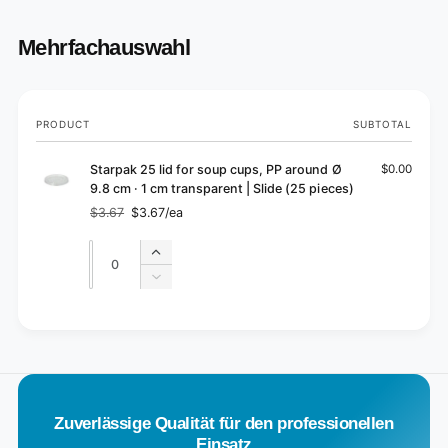
Mehrfachauswahl
Your
PRODUCT
SUBTOTAL
cart
Starpak 25 lid for soup cups, PP around Ø
$0.00
9.8 cm · 1 cm transparent | Slide (25 pieces)
$3.67
$3.67/ea
Regular
Sale
price
price
Quantity
Quantity
Increase
quantity
Decrease
for
quantity
Default
for
L
Title
Default
o
Title
a
d
Zuverlässige Qualität für den professionellen
i
Einsatz