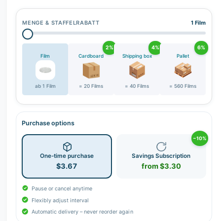
r
y
MENGE & STAFFELRABATT
1 Film
v
i
2%
4%
6%
e
Film
Cardboard
Shipping box
Pallet
w
ab 1 Film
= 20 Films
= 40 Films
= 560 Films
Purchase options
−10%
One-time purchase
Savings Subscription
$3.67
from $3.30
Pause or cancel anytime
Flexibly adjust interval
Automatic delivery – never reorder again