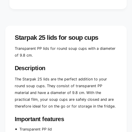
a
P
r
a
o
r
u
o
n
u
d
n
Ø
Starpak 25 lids for soup cups
d
9
Ø
.
9
Transparent PP lids for round soup cups with a diameter
8
.
of 9.8 cm.
c
8
m
c
Description
·
m
1
·
The Starpak 25 lids are the perfect addition to your
c
1
m
round soup cups. They consist of transparent PP
c
t
m
material and have a diameter of 9.8 cm. With the
r
t
practical film, your soup cups are safely closed and are
a
r
therefore ideal for on the go or for storage in the fridge.
n
a
s
n
Important features
p
s
a
p
Transparent PP lid
r
a