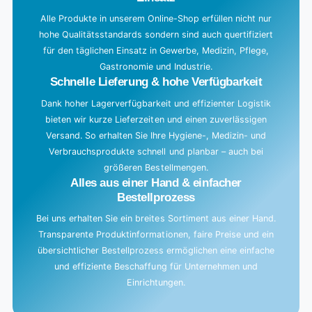
n
g
Alle Produkte in unserem Online-Shop erfüllen nicht nur
hohe Qualitätsstandards sondern sind auch quertifiziert
.
für den täglichen Einsatz in Gewerbe, Medizin, Pflege,
.
Gastronomie und Industrie.
.
Schnelle Lieferung & hohe Verfügbarkeit
Dank hoher Lagerverfügbarkeit und effizienter Logistik
bieten wir kurze Lieferzeiten und einen zuverlässigen
Versand. So erhalten Sie Ihre Hygiene-, Medizin- und
Verbrauchsprodukte schnell und planbar – auch bei
größeren Bestellmengen.
Alles aus einer Hand & einfacher
Bestellprozess
Bei uns erhalten Sie ein breites Sortiment aus einer Hand.
Transparente Produktinformationen, faire Preise und ein
übersichtlicher Bestellprozess ermöglichen eine einfache
und effiziente Beschaffung für Unternehmen und
Einrichtungen.