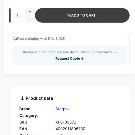
Q
I
ADD TO CART
u
n
D
c
a
e
r
c
n
e
r
Fast shipping with DHL & GLS
t
a
e
s
i
a
Business customer? Volume discounts & custom terms —
e
s
t
Request Quote
q
e
y
u
q
a
u
n
a
t
n
i
t
t
i
Product data
y
t
f
y
Brand:
Starpak
o
f
Category:
r
o
SKU:
XPS-89673
S
r
t
EAN:
4002911896730
S
a