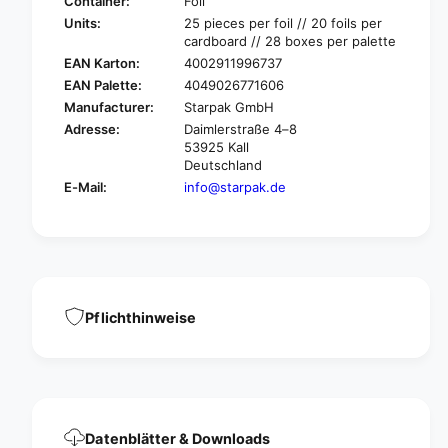
t
Container:
Foil
r
a
Units:
25 pieces per foil // 20 foils per
p
r
cardboard // 28 boxes per palette
a
p
EAN Karton:
4002911996737
k
a
EAN Palette:
4049026771606
2
k
Manufacturer:
Starpak GmbH
5
2
l
Adresse:
Daimlerstraße 4–8
5
53925 Kall
i
l
Deutschland
d
i
f
E-Mail:
info@starpak.de
d
o
f
r
o
s
r
o
s
u
o
p
u
Pflichthinweise
c
p
u
c
p
u
s
p
,
s
P
,
P
Datenblätter & Downloads
P