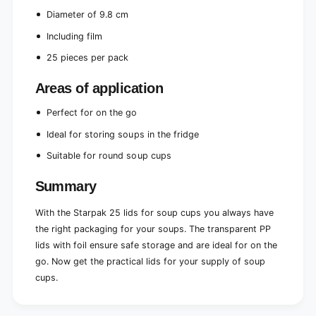
e
r
Diameter of 9.8 cm
n
e
t
Including film
n
|
t
25 pieces per pack
S
|
l
S
Areas of application
i
l
d
i
Perfect for on the go
e
d
(
e
Ideal for storing soups in the fridge
2
(
5
Suitable for round soup cups
2
p
5
i
Summary
p
e
i
c
With the Starpak 25 lids for soup cups you always have
e
e
c
the right packaging for your soups. The transparent PP
s
e
lids with foil ensure safe storage and are ideal for on the
)
s
go. Now get the practical lids for your supply of soup
)
cups.