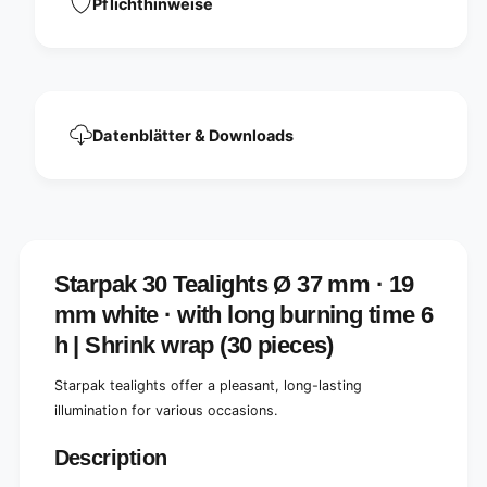
Pflichthinweise
m
9
m
m
w
m
h
w
i
h
t
i
e
Datenblätter & Downloads
t
·
e
W
·
i
W
t
i
h
t
a
h
l
Starpak 30 Tealights Ø 37 mm · 19
a
o
l
mm white · with long burning time 6
n
o
g
h | Shrink wrap (30 pieces)
n
b
g
u
Starpak tealights offer a pleasant, long-lasting
b
r
u
illumination for various occasions.
n
r
i
n
Description
n
i
g