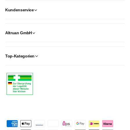
Kundenservice
Altruan GmbH
Top-Kategorien
P