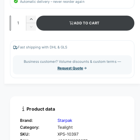
Automatic delivery – never reorder again
Q
I
ADD TO CART
u
n
D
c
a
e
r
c
n
e
r
Fast shipping with DHL & GLS
t
a
e
s
i
a
Business customer? Volume discounts & custom terms —
e
s
t
Request Quote
q
e
y
u
q
a
u
n
a
t
n
i
t
t
i
Product data
y
t
f
y
Brand:
Starpak
o
f
Category:
Tealight
r
o
SKU:
XPS-10397
S
r