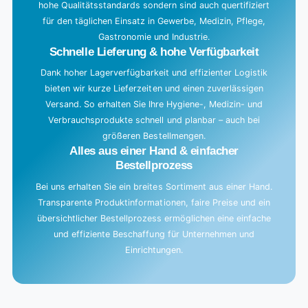
hohe Qualitätsstandards sondern sind auch quertifiziert
.
für den täglichen Einsatz in Gewerbe, Medizin, Pflege,
.
Gastronomie und Industrie.
.
Schnelle Lieferung & hohe Verfügbarkeit
Dank hoher Lagerverfügbarkeit und effizienter Logistik
bieten wir kurze Lieferzeiten und einen zuverlässigen
Versand. So erhalten Sie Ihre Hygiene-, Medizin- und
Verbrauchsprodukte schnell und planbar – auch bei
größeren Bestellmengen.
Alles aus einer Hand & einfacher
Bestellprozess
Bei uns erhalten Sie ein breites Sortiment aus einer Hand.
Transparente Produktinformationen, faire Preise und ein
übersichtlicher Bestellprozess ermöglichen eine einfache
und effiziente Beschaffung für Unternehmen und
Einrichtungen.