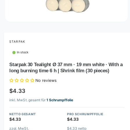
O
p
e
n
m
STARPAK
e
d
In stock
i
a
1
Starpak 30 Tealight Ø 37 mm · 19 mm white · With a
i
long burning time 6 h | Shrink film (30 pieces)
n
m
o
No reviews
d
a
$4.33
l
inkl. MwSt. gesamt für
1 Schrumpffolie
NETTO GESAMT
PRO SCHRUMPFFOLIE
$4.33
$4.33
zzgl. MwSt.
$4.33 netto