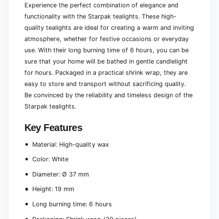
n
Experience the perfect combination of elegance and
t
g
functionality with the Starpak tealights. These high-
i
t
m
quality tealights are ideal for creating a warm and inviting
i
e
m
atmosphere, whether for festive occasions or everyday
6
e
use. With their long burning time of 6 hours, you can be
h
6
sure that your home will be bathed in gentle candlelight
|
h
for hours. Packaged in a practical shrink wrap, they are
S
|
h
easy to store and transport without sacrificing quality.
S
r
h
Be convinced by the reliability and timeless design of the
i
r
Starpak tealights.
n
i
k
n
Key Features
f
k
i
f
Material: High-quality wax
l
i
m
l
Color: White
(
m
Diameter: Ø 37 mm
3
(
0
3
Height: 19 mm
p
0
i
Long burning time: 6 hours
p
e
i