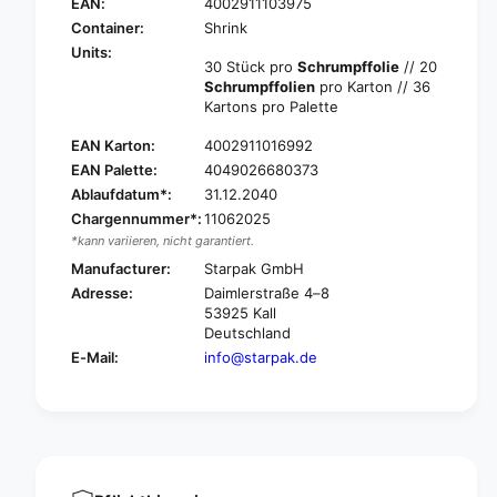
t
EAN:
4002911103975
S
a
t
Container:
Shrink
r
a
Units:
p
30 Stück pro
Schrumpffolie
// 20
r
a
Schrumpffolien
pro Karton // 36
p
k
Kartons pro Palette
a
3
k
EAN Karton:
4002911016992
0
3
T
EAN Palette:
4049026680373
0
e
Ablaufdatum*:
31.12.2040
T
a
e
Chargennummer*:
11062025
l
a
*kann variieren, nicht garantiert.
i
l
Manufacturer:
Starpak GmbH
g
i
Adresse:
Daimlerstraße 4–8
h
g
53925 Kall
t
h
Deutschland
Ø
t
E-Mail:
info@starpak.de
3
Ø
7
3
m
7
m
m
·
m
1
·
9
1