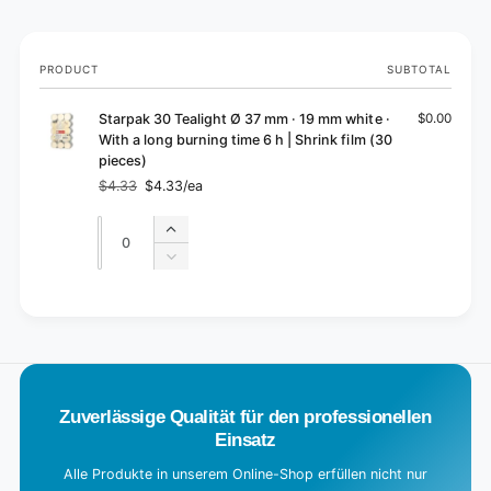
Your
PRODUCT
SUBTOTAL
cart
Starpak 30 Tealight Ø 37 mm · 19 mm white ·
$0.00
With a long burning time 6 h | Shrink film (30
pieces)
$4.33
$4.33/ea
Regular
Sale
price
price
Quantity
Quantity
Increase
quantity
Decrease
for
quantity
Default
for
L
Title
Default
o
Title
a
d
Zuverlässige Qualität für den professionellen
i
Einsatz
n
g
Alle Produkte in unserem Online-Shop erfüllen nicht nur