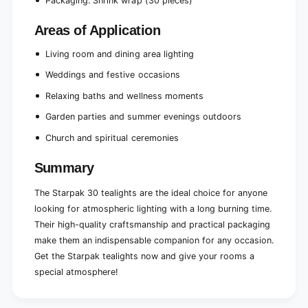
Packaging: Shrink wrap (30 pieces)
c
e
e
c
Areas of Application
s
e
)
s
Living room and dining area lighting
)
Weddings and festive occasions
Relaxing baths and wellness moments
Garden parties and summer evenings outdoors
Church and spiritual ceremonies
Summary
The Starpak 30 tealights are the ideal choice for anyone
looking for atmospheric lighting with a long burning time.
Their high-quality craftsmanship and practical packaging
make them an indispensable companion for any occasion.
Get the Starpak tealights now and give your rooms a
special atmosphere!