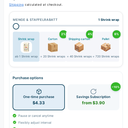
Shipping
calculated at checkout.
MENGE & STAFFELRABATT
1 Shrink wrap
2%
4%
6%
Shrink wrap
Carton
Shipping carton
Pallet
ab 1 Shrink wrap
= 20 Shrink wraps
= 40 Shrink wraps
= 720 Shrink wraps
Purchase options
−10%
One-time purchase
Savings Subscription
$4.33
from $3.90
Pause or cancel anytime
Flexibly adjust interval