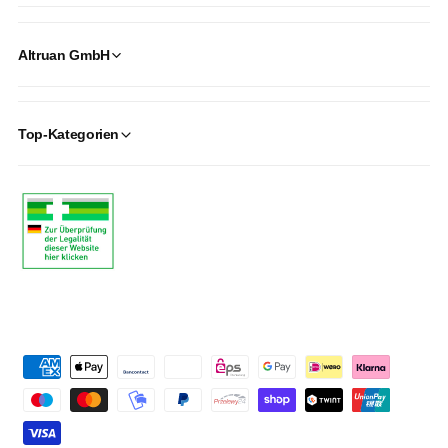
Altruan GmbH
Top-Kategorien
P
a
y
m