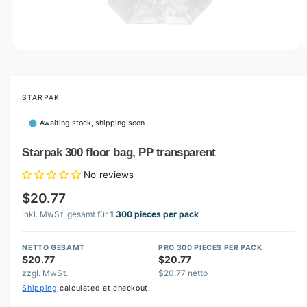
o
w
a
v
O
1
/
of
6
p
a
e
i
n
m
STARPAK
l
e
d
a
Awaiting stock, shipping soon
i
b
a
1
Starpak 300 floor bag, PP transparent
l
i
n
e
No reviews
m
i
o
$20.77
d
n
a
inkl. MwSt. gesamt für
1 300 pieces per pack
l
g
a
NETTO GESAMT
PRO 300 PIECES PER PACK
l
$20.77
$20.77
zzgl. MwSt.
$20.77 netto
l
Shipping
calculated at checkout.
e