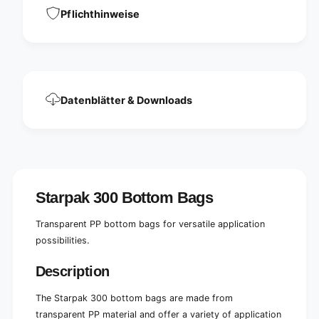
a
r
Pflichthinweise
n
a
s
n
p
s
a
p
r
a
e
r
Datenblätter & Downloads
n
e
t
n
t
Starpak 300 Bottom Bags
Transparent PP bottom bags for versatile application
possibilities.
Description
The Starpak 300 bottom bags are made from
transparent PP material and offer a variety of application