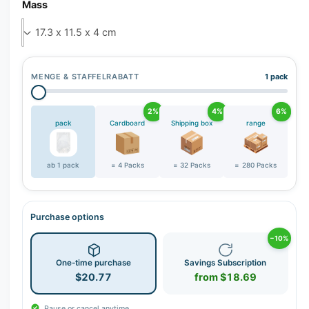
r
Mass
y
v
i
e
MENGE & STAFFELRABATT
1 pack
w
2%
4%
6%
pack
Cardboard
Shipping box
range
ab 1 pack
= 4 Packs
= 32 Packs
= 280 Packs
Purchase options
−10%
One-time purchase
Savings Subscription
$20.77
from $18.69
Pause or cancel anytime