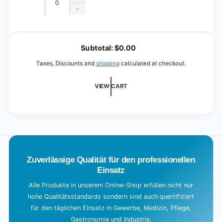
Increase
4
quantity
cm
Decrease
for
quantity
15
for
L
x
15
o
10
Subtotal:
$0.00
x
x
a
10
Taxes, Discounts and
shipping
calculated at checkout.
3.5
x
d
cm
3.5
i
VIEW CART
cm
n
g
.
.
.
Zuverlässige Qualität für den professionellen
Einsatz
Alle Produkte in unserem Online-Shop erfüllen nicht nur
hohe Qualitätsstandards sondern sind auch quertifiziert
für den täglichen Einsatz in Gewerbe, Medizin, Pflege,
Gastronomie und Industrie.