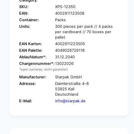
Category:
r
o
SKU:
XPS-12350
S
r
t
EAN:
4002911123508
S
a
t
Container:
Packs
r
a
Units:
300 pieces per pack // 4 packs
p
r
per cardboard // 70 boxes per
a
p
pallet
k
a
EAN Karton:
4002911223505
3
k
EAN Palette:
4049026726118
0
3
Ablaufdatum*:
31.12.2040
0
0
Chargennummer*:
13022026
f
0
l
*kann variieren, nicht garantiert.
f
o
l
Manufacturer:
Starpak GmbH
o
o
Adresse:
Daimlerstraße 4–8
r
o
53925 Kall
b
r
Deutschland
a
b
E-Mail:
info@starpak.de
g
a
,
g
P
,
P
P
t
P
r
t