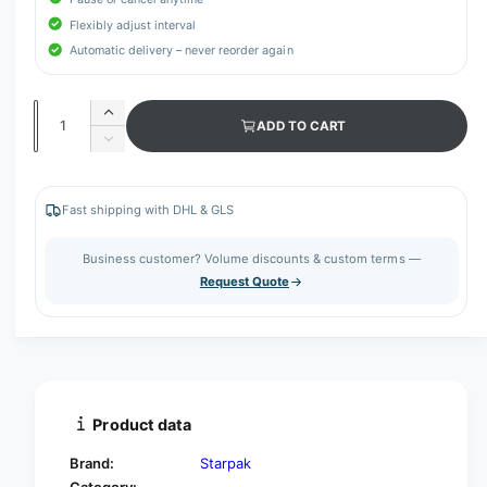
Flexibly adjust interval
Automatic delivery – never reorder again
Q
I
ADD TO CART
u
n
D
c
a
e
r
c
n
e
r
Fast shipping with DHL & GLS
t
a
e
s
i
a
Business customer? Volume discounts & custom terms —
e
s
t
Request Quote
q
e
y
u
q
a
u
n
a
t
n
i
t
t
i
Product data
y
t
f
y
Brand:
Starpak
o
f