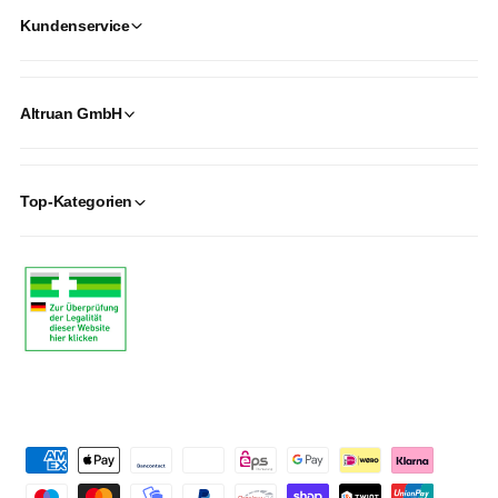
Kundenservice
Altruan GmbH
Top-Kategorien
P
a