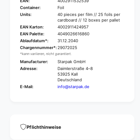
t
EAN:
4002911532539
S
a
t
Container:
Foil
r
a
Units:
40 pieces per film // 25 foils per
p
r
cardboard // 12 boxes per pallet
a
p
EAN Karton:
4002911424957
k
a
EAN Palette:
4049026616860
4
k
Ablaufdatum*:
31.12.2040
0
4
d
Chargennummer*:
29072025
0
r
*kann variieren, nicht garantiert.
d
i
r
Manufacturer:
Starpak GmbH
n
i
Adresse:
Daimlerstraße 4–8
k
n
53925 Kall
i
k
Deutschland
n
i
E-Mail:
info@starpak.de
g
n
c
g
u
c
p
u
&
p
q
&
u
q
Pflichthinweise
o
u
t
o