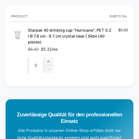
Your
PRODUCT
SUBTOTAL
cart
Starpak 40 drinking cup "Hurricane", PET 0.2
$0.00
l Ø 7.8 cm · 9.7 cm crystal clear | Slide (40
pieces)
$5.32
$5.32/ea
Regular
Sale
price
price
Quantity
Quantity
Increase
quantity
Decrease
for
quantity
Default
for
L
Title
Default
o
Title
a
d
Zuverlässige Qualität für den professionellen
i
Einsatz
n
g
Alle Produkte in unserem Online-Shop erfüllen nicht nur
hohe Qualitätsstandards sondern sind auch quertifiziert
.