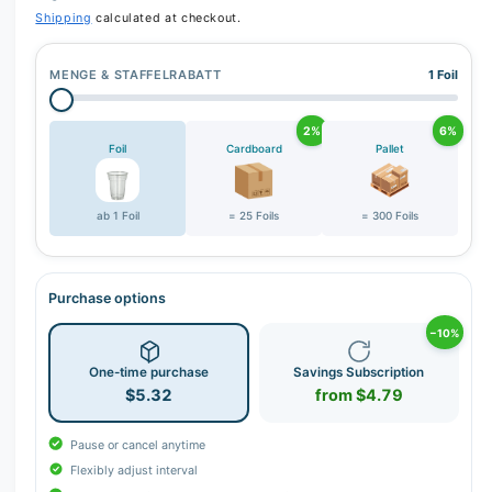
r
Shipping
calculated at checkout.
y
v
MENGE & STAFFELRABATT
1 Foil
i
e
2%
6%
w
Foil
Cardboard
Pallet
ab 1 Foil
= 25 Foils
= 300 Foils
Purchase options
−10%
One-time purchase
Savings Subscription
$5.32
from $4.79
Pause or cancel anytime
Flexibly adjust interval