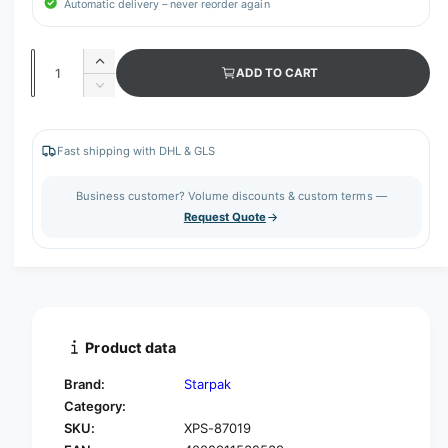
Automatic delivery – never reorder again
Q
I
ADD TO CART
u
n
D
c
a
e
r
c
n
e
r
Fast shipping with DHL & GLS
t
a
e
s
i
a
Business customer? Volume discounts & custom terms —
e
s
t
Request Quote
q
e
y
u
q
a
u
n
a
t
n
i
t
t
i
Product data
y
t
f
y
Brand:
Starpak
o
f
Category:
r
o
SKU:
XPS-87019
S
r