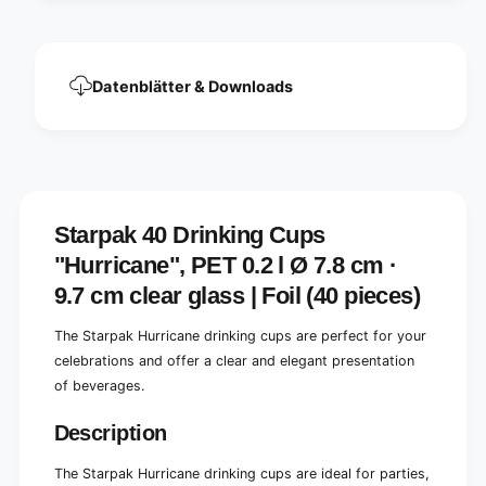
;
t
H
;
u
H
r
u
Datenblätter & Downloads
r
r
i
r
c
i
a
c
n
a
e
n
&
e
Starpak 40 Drinking Cups
q
&
u
"Hurricane", PET 0.2 l Ø 7.8 cm ·
q
o
u
9.7 cm clear glass | Foil (40 pieces)
t
o
;
t
The Starpak Hurricane drinking cups are perfect for your
,
;
P
celebrations and offer a clear and elegant presentation
,
E
P
of beverages.
T
E
0
T
Description
.
0
2
.
The Starpak Hurricane drinking cups are ideal for parties,
l