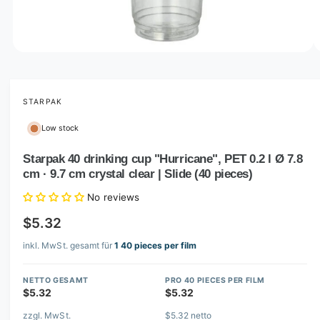
o
w
a
v
O
1
/
of
2
p
a
e
i
n
m
STARPAK
l
e
d
a
Low stock
i
b
a
1
Starpak 40 drinking cup "Hurricane", PET 0.2 l Ø 7.8
l
i
cm · 9.7 cm crystal clear | Slide (40 pieces)
n
e
m
i
o
No reviews
d
n
a
$5.32
l
g
inkl. MwSt. gesamt für
1 40 pieces per film
a
l
NETTO GESAMT
PRO 40 PIECES PER FILM
l
$5.32
$5.32
e
zzgl. MwSt.
$5.32 netto