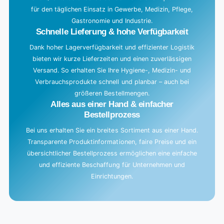
für den täglichen Einsatz in Gewerbe, Medizin, Pflege,
.
Gastronomie und Industrie.
.
Schnelle Lieferung & hohe Verfügbarkeit
Dank hoher Lagerverfügbarkeit und effizienter Logistik
bieten wir kurze Lieferzeiten und einen zuverlässigen
Versand. So erhalten Sie Ihre Hygiene-, Medizin- und
Verbrauchsprodukte schnell und planbar – auch bei
größeren Bestellmengen.
Alles aus einer Hand & einfacher
Bestellprozess
Bei uns erhalten Sie ein breites Sortiment aus einer Hand.
Transparente Produktinformationen, faire Preise und ein
übersichtlicher Bestellprozess ermöglichen eine einfache
und effiziente Beschaffung für Unternehmen und
Einrichtungen.