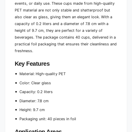
2
events, or daily use. These cups made from high-quality
Ø
l
7
PET material are not only stable and shatterproof but
Ø
.
also clear as glass, giving them an elegant look. With a
7
8
.
capacity of 0.2 liters and a diameter of 7.8 cm with a
c
8
height of 9.7 cm, they are perfect for a variety of
m
c
beverages. The package contains 40 cups, delivered in a
·
m
9
practical foil packaging that ensures their cleanliness and
·
.
9
freshness.
7
.
c
7
Key Features
m
c
c
m
Material: High-quality PET
r
c
y
Color: Clear glass
r
s
y
Capacity: 0.2 liters
t
s
a
Diameter: 7.8 cm
t
l
a
Height: 9.7 cm
c
l
l
c
Packaging unit: 40 pieces in foil
e
l
a
e
Application Areas