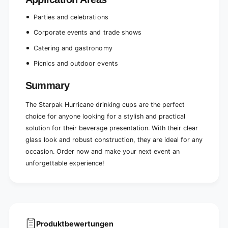
r
a
|
r
Parties and celebrations
S
|
l
Corporate events and trade shows
S
i
l
Catering and gastronomy
d
i
e
d
Picnics and outdoor events
(
e
4
(
Summary
0
4
p
0
The Starpak Hurricane drinking cups are the perfect
i
p
choice for anyone looking for a stylish and practical
e
i
c
solution for their beverage presentation. With their clear
e
e
glass look and robust construction, they are ideal for any
c
s
e
occasion. Order now and make your next event an
)
s
unforgettable experience!
)
Produktbewertungen