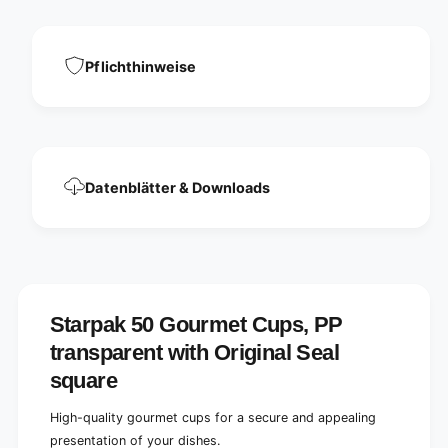
s
P
,
P
P
t
P
Pflichthinweise
r
t
a
r
n
a
s
n
p
s
a
p
r
Datenblätter & Downloads
a
e
r
n
e
t
n
w
t
i
w
t
i
h
Starpak 50 Gourmet Cups, PP
t
a
h
transparent with Original Seal
n
a
o
square
n
r
o
i
High-quality gourmet cups for a secure and appealing
r
g
i
presentation of your dishes.