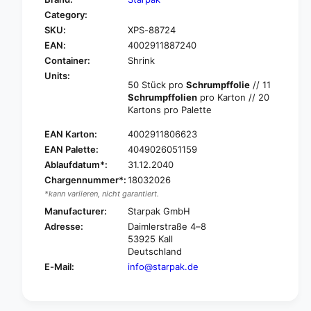
o
f
Category:
r
o
SKU:
XPS-88724
S
r
t
EAN:
4002911887240
S
a
t
Container:
Shrink
r
a
Units:
p
50 Stück pro
Schrumpffolie
// 11
r
a
Schrumpffolien
pro Karton // 20
p
k
Kartons pro Palette
a
5
k
EAN Karton:
4002911806623
0
5
f
EAN Palette:
4049026051159
0
i
Ablaufdatum*:
31.12.2040
f
n
i
Chargennummer*:
18032026
e
n
*kann variieren, nicht garantiert.
d
e
Manufacturer:
Starpak GmbH
i
d
Adresse:
Daimlerstraße 4–8
e
i
53925 Kall
t
e
Deutschland
c
t
E-Mail:
info@starpak.de
u
c
p
u
s
p
,