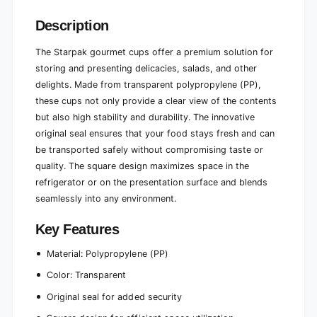
i
g
n
i
Description
a
n
l
a
The Starpak gourmet cups offer a premium solution for
c
l
storing and presenting delicacies, salads, and other
l
c
a
delights. Made from transparent polypropylene (PP),
l
s
a
these cups not only provide a clear view of the contents
p
s
but also high stability and durability. The innovative
a
p
original seal ensures that your food stays fresh and can
n
a
be transported safely without compromising taste or
g
n
u
quality. The square design maximizes space in the
g
l
u
refrigerator or on the presentation surface and blends
a
l
seamlessly into any environment.
r
a
r
Key Features
Material: Polypropylene (PP)
Color: Transparent
Original seal for added security