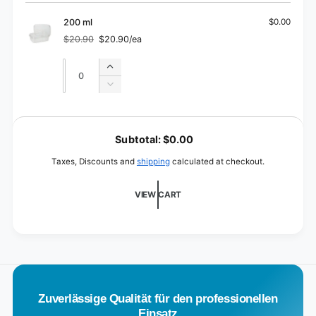
150
for
ml
150
200 ml
$0.00
ml
$20.90
$20.90/ea
Regular
Sale
price
price
Quantity
Quantity
Increase
quantity
Decrease
for
quantity
200
for
L
ml
200
o
Subtotal:
$0.00
ml
a
Taxes, Discounts and
shipping
calculated at checkout.
d
i
VIEW CART
n
g
.
.
.
Zuverlässige Qualität für den professionellen
Einsatz