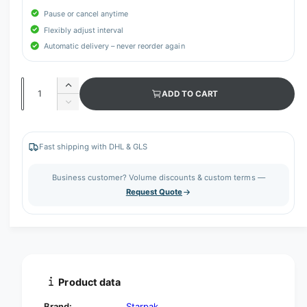
Pause or cancel anytime
Flexibly adjust interval
Automatic delivery – never reorder again
Q
I
ADD TO CART
u
n
D
c
a
e
r
c
n
e
r
Fast shipping with DHL & GLS
t
a
e
s
i
a
Business customer? Volume discounts & custom terms —
e
s
t
Request Quote
q
e
y
u
q
a
u
n
a
t
n
i
t
t
i
Product data
y
t
f
y
Brand:
Starpak