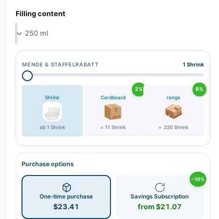
r
Filling content
y
v
i
e
w
MENGE & STAFFELRABATT
1 Shrink
2%
6%
Shrink
Cardboard
range
ab 1 Shrink
= 11 Shrink
= 220 Shrink
Purchase options
−10%
One-time purchase
Savings Subscription
$23.41
from $21.07