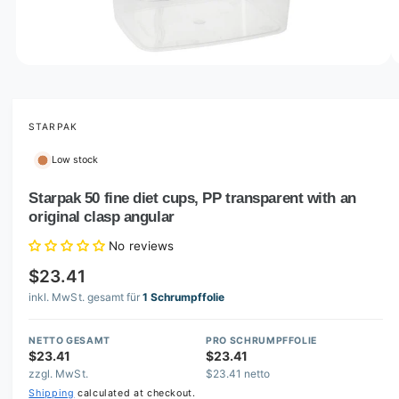
o
w
a
v
O
1
/
of
6
p
a
e
i
n
m
STARPAK
l
e
d
a
Low stock
i
b
a
1
Starpak 50 fine diet cups, PP transparent with an
l
i
original clasp angular
n
e
m
i
o
No reviews
d
n
a
$23.41
l
g
inkl. MwSt. gesamt für
1 Schrumpffolie
a
l
NETTO GESAMT
PRO SCHRUMPFFOLIE
$23.41
$23.41
l
zzgl. MwSt.
$23.41 netto
e
Shipping
calculated at checkout.