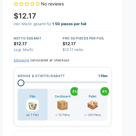
No reviews
$12.17
inkl. MwSt. gesamt für
1 50 pieces per foil
NETTO GESAMT
PRO 50 PIECES PER FOIL
$12.17
$12.17
zzgl. MwSt.
$12.17 netto
Shipping
calculated at checkout.
MENGE & STAFFELRABATT
1 Film
2%
6%
Film
Cardboard
Pallet
ab 1 Film
= 12 Films
= 120 Films