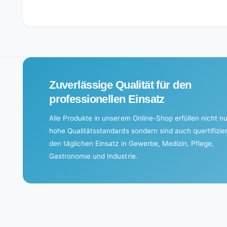
L
o
a
d
i
Zuverlässige Qualität für den
n
g
professionellen Einsatz
.
Alle Produkte in unserem Online-Shop erfüllen nicht nu
.
hohe Qualitätsstandards sondern sind auch quertifizier
.
den täglichen Einsatz in Gewerbe, Medizin, Pflege,
Gastronomie und Industrie.