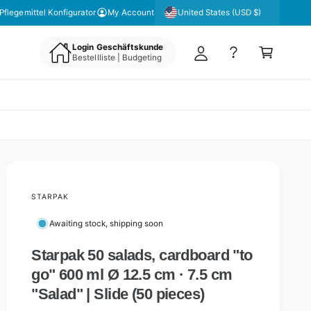
y
United States (USD $)
Pflegemittel Konfigurator
My Account
A
C
c
Login Geschäftskunde
a
Bestellliste | Budgeting
c
rt
o
u
nt
STARPAK
Awaiting stock, shipping soon
Starpak 50 salads, cardboard "to
go" 600 ml Ø 12.5 cm · 7.5 cm
"Salad" | Slide (50 pieces)