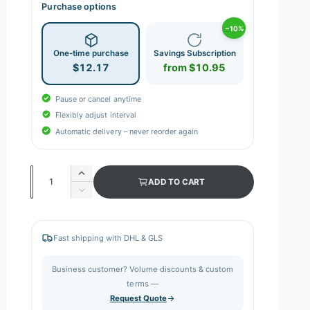
Purchase options
−10%
One-time purchase
Savings Subscription
$12.17
from $10.95
Pause or cancel anytime
Flexibly adjust interval
Automatic delivery – never reorder again
Q
I
ADD TO CART
n
u
D
c
e
a
r
c
n
e
r
Fast shipping with DHL & GLS
a
e
t
s
a
i
Business customer? Volume discounts & custom
e
s
q
terms —
t
e
u
Request Quote
q
y
a