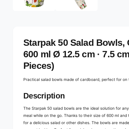
e
d
l
i
a
e
1
r
i
n
y
m
o
v
Starpak 50 Salad Bowls,
d
a
i
l
600 ml Ø 12.5 cm · 7.5 cm 
e
w
Pieces)
Practical salad bowls made of cardboard, perfect for on 
Description
The Starpak 50 salad bowls are the ideal solution for a
meal while on the go. Thanks to their size of 600 ml and
for a delicious salad or other dishes. The bowls are made