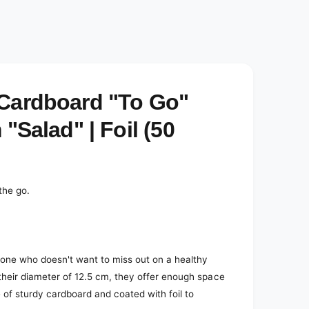
e
d
i
a
2
i
n
m
o
 Cardboard "To Go"
d
a
l
"Salad" | Foil (50
the go.
nyone who doesn't want to miss out on a healthy
 their diameter of 12.5 cm, they offer enough space
 of sturdy cardboard and coated with foil to