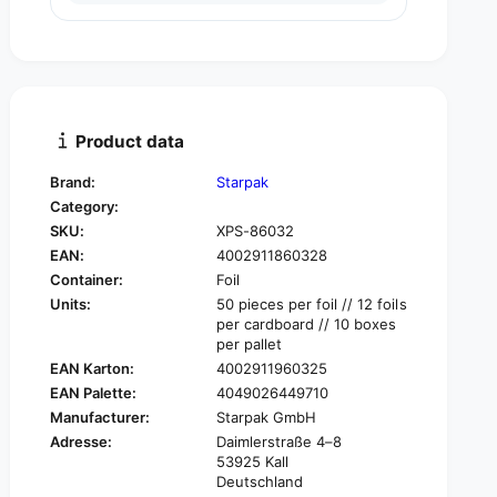
u
n
a
t
n
i
t
t
i
y
t
f
y
Product data
o
f
r
o
Brand:
Starpak
S
r
Category:
t
S
a
SKU:
XPS-86032
t
r
EAN:
4002911860328
a
p
r
Container:
Foil
a
p
Units:
50 pieces per foil // 12 foils
k
a
per cardboard // 10 boxes
5
k
per pallet
0
5
EAN Karton:
4002911960325
s
0
EAN Palette:
4049026449710
a
s
Manufacturer:
Starpak GmbH
l
a
a
Adresse:
Daimlerstraße 4–8
l
53925 Kall
d
a
Deutschland
s
d