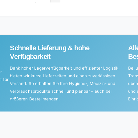
Decrease
for
quantity
Default
for
Title
Default
Title
Schnelle Lieferung & hohe
All
Verfügbarkeit
Bes
Dank hoher Lagerverfügbarkeit und effizienter Logistik
Bei u
r
bieten wir kurze Lieferzeiten und einen zuverlässigen
Tran
t für
Versand. So erhalten Sie Ihre Hygiene-, Medizin- und
über
Verbrauchsprodukte schnell und planbar – auch bei
und 
größeren Bestellmengen.
Einr