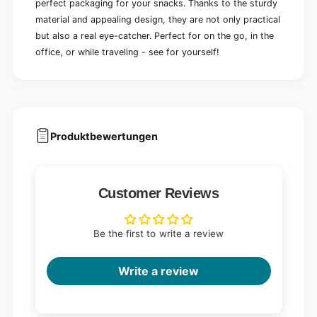
;
perfect packaging for your snacks. Thanks to the sturdy
t
N
;
material and appealing design, they are not only practical
e
N
but also a real eye-catcher. Perfect for on the go, in the
w
e
office, or while traveling - see for yourself!
s
w
p
s
r
p
i
r
n
i
t
n
Produktbewertungen
&
t
q
&
u
q
o
u
t
Customer Reviews
o
;
t
|
;
S
Be the first to write a review
|
l
S
i
l
Write a review
d
i
e
d
(
e
5
(