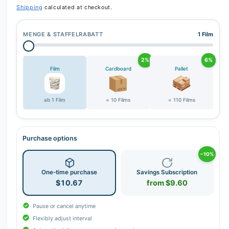
r
Shipping
calculated at checkout.
y
v
MENGE & STAFFELRABATT
1 Film
i
e
2%
6%
w
Film
Cardboard
Pallet
ab 1 Film
= 10 Films
= 110 Films
Purchase options
−10%
One-time purchase
Savings Subscription
$10.67
from $9.60
Pause or cancel anytime
Flexibly adjust interval