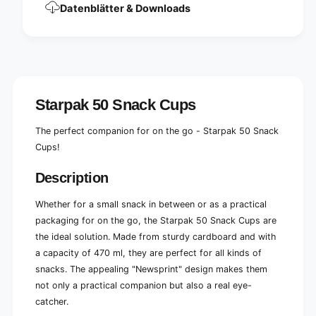
a
Datenblätter & Downloads
o
r
a
d
r
&
d
q
&
u
q
o
u
t
Starpak 50 Snack Cups
o
;
t
t
;
The perfect companion for on the go - Starpak 50 Snack
o
t
Cups!
g
o
o
g
Description
&
o
q
&
Whether for a small snack in between or as a practical
u
q
o
packaging for on the go, the Starpak 50 Snack Cups are
u
t
o
the ideal solution. Made from sturdy cardboard and with
;
t
a capacity of 470 ml, they are perfect for all kinds of
a
;
snacks. The appealing "Newsprint" design makes them
r
a
not only a practical companion but also a real eye-
o
r
u
catcher.
o
n