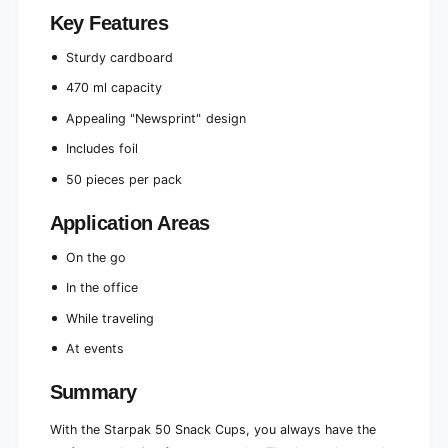
u
d
n
Key Features
4
d
7
4
Sturdy cardboard
0
7
470 ml capacity
m
0
l
m
Appealing "Newsprint" design
Ø
l
9
Includes foil
Ø
.
9
50 pieces per pack
9
.
c
9
Application Areas
m
c
·
m
On the go
9
·
.
9
In the office
9
.
c
While traveling
9
m
c
At events
&
m
q
&
Summary
u
q
o
u
With the Starpak 50 Snack Cups, you always have the
t
o