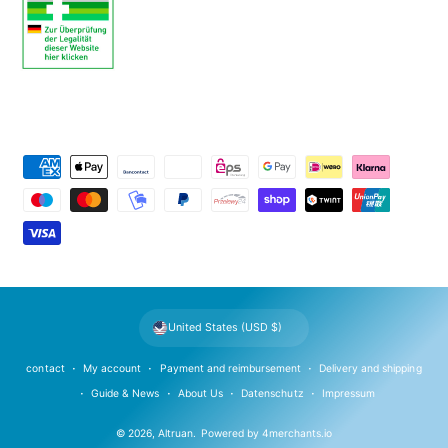
P
a
y
m
e
n
t
United States (USD $)
m
e
contact
My account
Payment and reimbursement
Delivery and shipping
t
Guide & News
About Us
Datenschutz
Impressum
h
© 2026,
Altruan
.
Powered by
4merchants.io
o