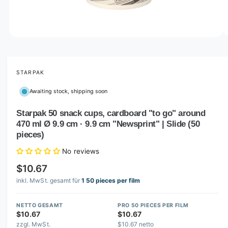
o
w
a
v
O
1
/
of
3
p
a
e
i
n
m
STARPAK
l
e
d
a
Awaiting stock, shipping soon
i
b
a
1
Starpak 50 snack cups, cardboard "to go" around
l
i
470 ml Ø 9.9 cm · 9.9 cm "Newsprint" | Slide (50
n
e
m
pieces)
i
o
d
No reviews
n
a
l
g
$10.67
a
inkl. MwSt. gesamt für
1 50 pieces per film
l
l
NETTO GESAMT
PRO 50 PIECES PER FILM
$10.67
$10.67
e
zzgl. MwSt.
$10.67 netto