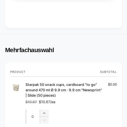
0
5
p
0
i
p
e
i
c
e
e
c
s
e
)
s
)
Mehrfachauswahl
Your
PRODUCT
SUBTOTAL
cart
Starpak 50 snack cups, cardboard "to go"
$0.00
around 470 ml Ø 9.9 cm · 9.9 cm "Newsprint"
| Slide (50 pieces)
$10.67
$10.67/ea
Regular
Sale
price
price
Quantity
Quantity
Increase
quantity
Decrease
for