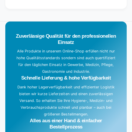
quantity
Default
for
L
Title
Default
o
Title
a
d
Zuverlässige Qualität für den professionellen
i
Einsatz
n
g
Alle Produkte in unserem Online-Shop erfüllen nicht nur
hohe Qualitätsstandards sondern sind auch quertifiziert
.
für den täglichen Einsatz in Gewerbe, Medizin, Pflege,
.
Gastronomie und Industrie.
.
Schnelle Lieferung & hohe Verfügbarkeit
Dank hoher Lagerverfügbarkeit und effizienter Logistik
bieten wir kurze Lieferzeiten und einen zuverlässigen
Versand. So erhalten Sie Ihre Hygiene-, Medizin- und
Verbrauchsprodukte schnell und planbar – auch bei
größeren Bestellmengen.
Alles aus einer Hand & einfacher
Bestellprozess