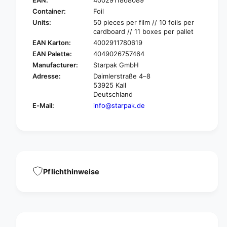
EAN:
4002911868089
S
a
t
Container:
Foil
r
a
Units:
50 pieces per film // 10 foils per
p
r
cardboard // 11 boxes per pallet
a
p
EAN Karton:
4002911780619
k
a
EAN Palette:
4049026757464
5
k
Manufacturer:
Starpak GmbH
0
5
s
Adresse:
Daimlerstraße 4–8
0
53925 Kall
n
s
Deutschland
a
n
c
E-Mail:
info@starpak.de
a
k
c
c
k
u
c
p
u
s
p
,
s
Pflichthinweise
c
,
a
c
r
a
d
r
b
d
o
b