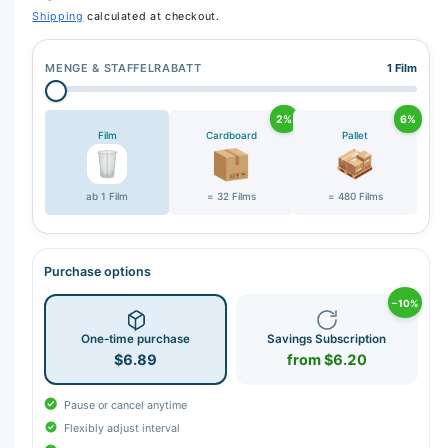
r
Shipping
calculated at checkout.
y
v
MENGE & STAFFELRABATT
1 Film
i
e
2%
6%
w
Film
Cardboard
Pallet
ab 1 Film
= 32 Films
= 480 Films
Purchase options
−10%
One-time purchase
Savings Subscription
$6.89
from $6.20
Pause or cancel anytime
Flexibly adjust interval