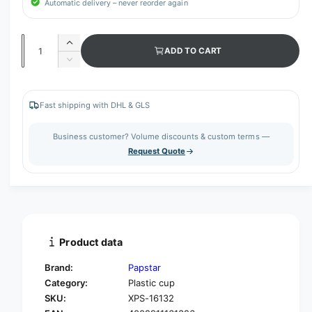
Automatic delivery – never reorder again
Q
I
ADD TO CART
u
n
D
c
a
e
r
c
n
e
r
Fast shipping with DHL & GLS
t
a
e
s
i
a
Business customer? Volume discounts & custom terms —
e
s
t
Request Quote
q
e
y
u
q
a
u
n
a
t
n
i
t
t
i
Product data
y
t
f
y
Brand:
Papstar
o
f
Category:
Plastic cup
r
o
SKU:
XPS-16132
S
r