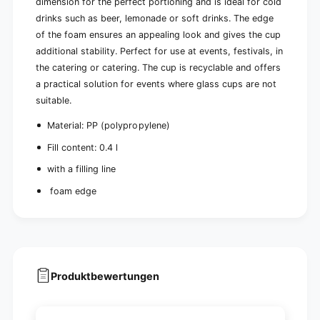
n
dimension for the perfect portioning and is ideal for cold
w
t
drinks such as beer, lemonade or soft drinks. The edge
i
w
of the foam ensures an appealing look and gives the cup
t
i
additional stability. Perfect for use at events, festivals, in
h
t
f
the catering or catering. The cup is recyclable and offers
h
o
f
a practical solution for events where glass cups are not
a
o
suitable.
m
a
e
m
Material:
PP (polypropylene)
d
e
g
Fill content: 0.4 l
d
e
g
with a filling line
|
e
S
foam edge
|
l
S
i
l
d
i
e
d
(
e
5
(
Produktbewertungen
0
5
p
0
i
p