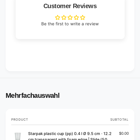
e
i
Customer Reviews
c
e
e
c
s
e
Be the first to write a review
)
s
)
Mehrfachauswahl
Your
PRODUCT
SUBTOTAL
cart
Starpak plastic cup (pp) 0.4 l Ø 9.5 cm · 12.2
$0.00
cm transparent with foam edge | Slide (50