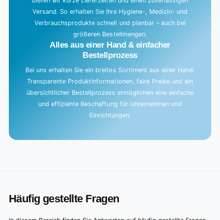
bieten wir kurze Lieferzeiten und einen zuverlässigen
Versand. So erhalten Sie Ihre Hygiene-, Medizin- und
Verbrauchsprodukte schnell und planbar – auch bei
größeren Bestellmengen.
Alles aus einer Hand & einfacher
Bestellprozess
Bei uns erhalten Sie ein breites Sortiment aus einer Hand.
Transparente Produktinformationen, faire Preise und ein
übersichtlicher Bestellprozess ermöglichen eine einfache
und effiziente Beschaffung für Unternehmen und
Einrichtungen.
Häufig gestellte Fragen