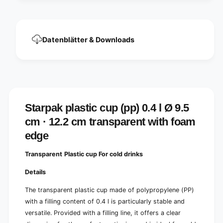
Ø
l
9
Ø
.
9
5
.
Datenblätter & Downloads
c
5
m
c
·
m
1
·
2
1
.
2
2
.
Starpak plastic cup (pp) 0.4 l Ø 9.5
c
2
m
cm · 12.2 cm transparent with foam
c
t
m
edge
r
t
a
r
Transparent
Plastic cup
For cold drinks
n
a
s
n
Details
p
s
a
p
The transparent plastic cup made of polypropylene (PP)
r
a
with a filling content of 0.4 l is particularly stable and
e
r
n
versatile. Provided with a filling line, it offers a clear
e
t