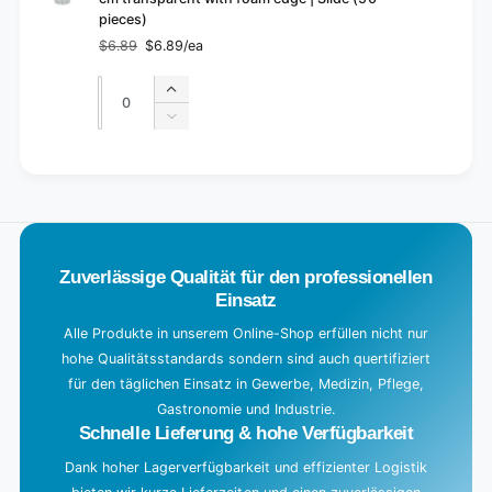
pieces)
$6.89
$6.89/ea
Regular
Sale
price
price
Quantity
Quantity
Increase
quantity
Decrease
for
quantity
Default
for
L
Title
Default
o
Title
a
d
Zuverlässige Qualität für den professionellen
i
Einsatz
n
g
Alle Produkte in unserem Online-Shop erfüllen nicht nur
hohe Qualitätsstandards sondern sind auch quertifiziert
.
für den täglichen Einsatz in Gewerbe, Medizin, Pflege,
.
Gastronomie und Industrie.
.
Schnelle Lieferung & hohe Verfügbarkeit
Dank hoher Lagerverfügbarkeit und effizienter Logistik