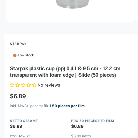
o
w
a
v
O
1
/
of
2
p
a
e
i
n
m
STARPAK
l
e
d
a
Low stock
i
b
a
1
Starpak plastic cup (pp) 0.4 l Ø 9.5 cm · 12.2 cm
l
i
transparent with foam edge | Slide (50 pieces)
n
e
m
i
o
No reviews
d
n
a
$6.89
l
g
inkl. MwSt. gesamt für
1 50 pieces per film
a
l
NETTO GESAMT
PRO 50 PIECES PER FILM
l
$6.89
$6.89
e
zzgl. MwSt.
$6.89 netto