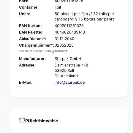
t
EAN:
4002911161326
S
a
t
Container:
Foil
r
a
Units:
50 pieces per film // 32 foils per
p
r
cardboard // 15 boxes per pallet
a
p
EAN Karton:
4002911261323
k
a
EAN Palette:
4049026489143
p
k
Ablaufdatum*:
31.12.2040
l
p
a
Chargennummer*:
02052025
l
s
*kann variieren, nicht garantiert.
a
t
s
Manufacturer:
Starpak GmbH
i
t
Adresse:
Daimlerstraße 4–8
c
i
53925 Kall
c
c
Deutschland
u
c
E-Mail:
info@starpak.de
p
u
(
p
p
(
p
p
)
p
0
)
.
0
Pflichthinweise
4
.
l
4