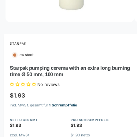
o
w
a
v
O
1
/
of
4
p
a
e
i
n
m
STARPAK
l
e
d
a
Low stock
i
b
a
1
Starpak pumping cerema with an extra long burning
l
i
time Ø 50 mm, 100 mm
n
e
m
i
o
No reviews
d
n
a
$1.93
l
g
inkl. MwSt. gesamt für
1 Schrumpffolie
a
l
NETTO GESAMT
PRO SCHRUMPFFOLIE
l
$1.93
$1.93
e
zzgl. MwSt.
$1.93 netto