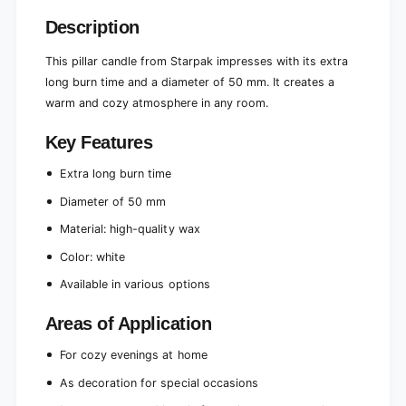
m
i
e
Description
m
Ø
e
5
This pillar candle from Starpak impresses with its extra
Ø
0
5
long burn time and a diameter of 50 mm. It creates a
m
0
warm and cozy atmosphere in any room.
m
m
,
m
Key Features
1
,
0
1
Extra long burn time
0
0
m
0
Diameter of 50 mm
m
m
Material: high-quality wax
m
Color: white
Available in various options
Areas of Application
For cozy evenings at home
As decoration for special occasions