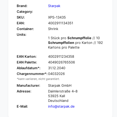
f
y
Brand:
Starpak
o
f
Category:
r
o
SKU:
XPS-13435
S
r
t
EAN:
4002911134351
S
a
t
Container:
Shrink
r
a
Units:
p
1 Stück pro
Schrumpffolie
// 10
r
a
Schrumpffolien
pro Karton // 192
p
k
Kartons pro Palette
a
p
k
EAN Karton:
4002911234358
u
p
m
EAN Palette:
4049026765506
u
p
Ablaufdatum*:
31.12.2040
m
i
p
Chargennummer*:
04032026
n
i
*kann variieren, nicht garantiert.
g
n
Manufacturer:
Starpak GmbH
c
g
Adresse:
Daimlerstraße 4–8
e
c
53925 Kall
r
e
Deutschland
e
r
E-Mail:
info@starpak.de
m
e
a
m
w