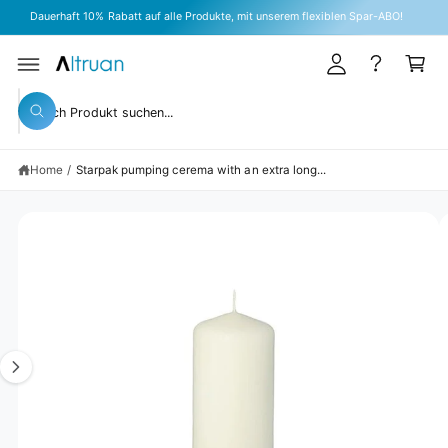
A
C
Abonnieren Sie unseren Newsletter für aktuelle Angebote & Aktionen
O
c
C
N
T
c
a
E
S
N
o
rt
KI
T
S
P
u
W
T
e
h
O
n
a
P
a
t
R
t
Home
/
Starpak pumping cerema with an extra long...
r
O
a
D
r
c
U
e
C
y
I
h
T
o
I
m
o
u
N
l
a
u
F
o
O
o
g
r
R
k
M
e
s
i
A
n
TI
1
t
g
O
N
f
i
o
o
s
r
r
?
n
e