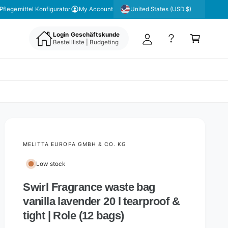
y
United States (USD $)
Pflegemittel Konfigurator
My Account
A
C
c
Login Geschäftskunde
a
Bestellliste | Budgeting
c
rt
o
u
nt
MELITTA EUROPA GMBH & CO. KG
Low stock
Swirl Fragrance waste bag
vanilla lavender 20 l tearproof &
tight | Role (12 bags)