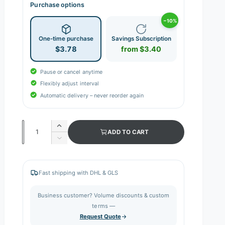
Purchase options
−10%
One-time purchase
Savings Subscription
$3.78
from $3.40
Pause or cancel anytime
Flexibly adjust interval
Automatic delivery – never reorder again
Q
I
ADD TO CART
n
u
D
c
e
a
r
c
n
e
r
Fast shipping with DHL & GLS
a
e
t
s
a
i
Business customer? Volume discounts & custom
e
s
q
terms —
t
e
u
Request Quote
q
y
a