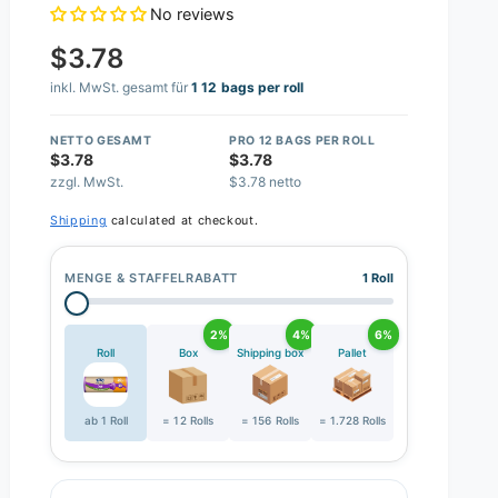
No reviews
$3.78
inkl. MwSt. gesamt für
1 12 bags per roll
NETTO GESAMT
PRO 12 BAGS PER ROLL
$3.78
$3.78
zzgl. MwSt.
$3.78 netto
Shipping
calculated at checkout.
MENGE & STAFFELRABATT
1 Roll
2%
4%
6%
Roll
Box
Shipping box
Pallet
ab 1 Roll
= 12 Rolls
= 156 Rolls
= 1.728 Rolls