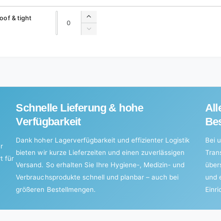
Quantity
Quantity
oof & tight
Increase
quantity
Decrease
for
quantity
Default
for
Title
Default
Title
Schnelle Lieferung & hohe
All
Verfügbarkeit
Bes
Dank hoher Lagerverfügbarkeit und effizienter Logistik
Bei u
r
bieten wir kurze Lieferzeiten und einen zuverlässigen
Tran
t für
Versand. So erhalten Sie Ihre Hygiene-, Medizin- und
über
Verbrauchsprodukte schnell und planbar – auch bei
und 
größeren Bestellmengen.
Einr