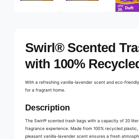
e
d
l
i
a
e
1
r
i
n
y
m
o
v
Swirl® Scented Tra
d
a
i
l
e
with 100% Recycled
w
With a refreshing vanilla-lavender scent and eco-friendly
for a fragrant home.
Description
The Swirl® scented trash bags with a capacity of 20 liters
fragrance experience. Made from 100% recycled plastic,
pleasant vanilla-lavender scent ensures a fresh atmospher