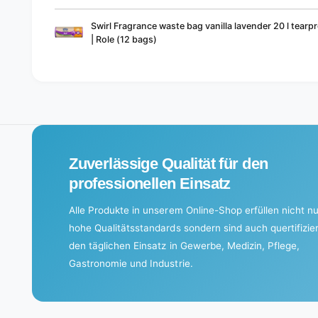
Your
Swirl Fragrance waste bag vanilla lavender 20 l tearpr
cart
| Role (12 bags)
L
o
a
d
i
Zuverlässige Qualität für den
n
g
professionellen Einsatz
.
Alle Produkte in unserem Online-Shop erfüllen nicht nu
.
hohe Qualitätsstandards sondern sind auch quertifizier
.
den täglichen Einsatz in Gewerbe, Medizin, Pflege,
Gastronomie und Industrie.