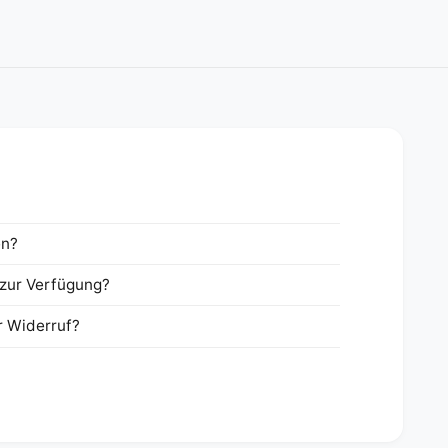
en?
zur Verfügung?
r Widerruf?