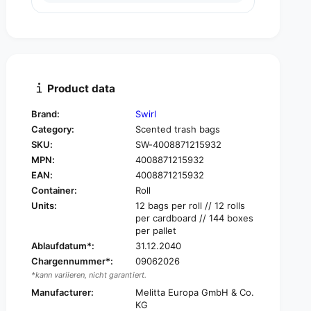
u
n
a
t
n
i
t
t
i
y
t
f
y
Product data
o
f
r
o
Brand:
Swirl
S
r
Category:
Scented trash bags
w
S
i
SKU:
SW-4008871215932
w
r
MPN:
4008871215932
i
l
r
EAN:
4008871215932
F
l
Container:
Roll
r
F
Units:
12 bags per roll // 12 rolls
a
r
per cardboard // 144 boxes
g
a
per pallet
r
g
Ablaufdatum*:
31.12.2040
a
r
Chargennummer*:
09062026
n
a
*kann variieren, nicht garantiert.
c
n
e
Manufacturer:
Melitta Europa GmbH & Co.
c
w
KG
e