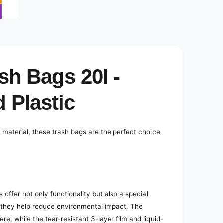
e
d
i
a
2
i
n
m
o
sh Bags 20l -
d
a
l
 Plastic
 material, these trash bags are the perfect choice
 offer not only functionality but also a special
 they help reduce environmental impact. The
e, while the tear-resistant 3-layer film and liquid-