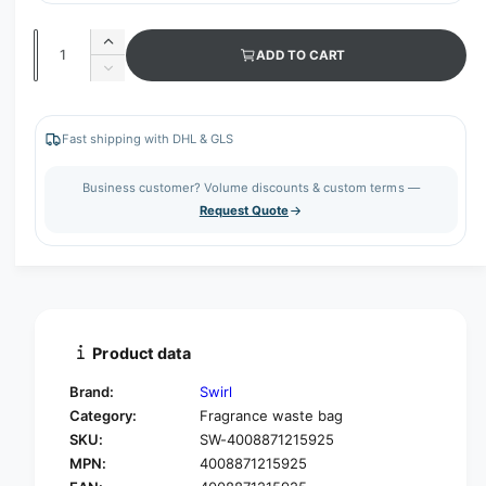
Q
I
ADD TO CART
u
n
D
c
a
e
r
c
n
e
r
Fast shipping with DHL & GLS
t
a
e
s
i
a
Business customer? Volume discounts & custom terms —
e
s
t
Request Quote
q
e
y
u
q
a
u
n
a
t
n
i
t
t
i
Product data
y
t
f
y
Brand:
Swirl
o
f
Category:
Fragrance waste bag
r
o
SKU:
SW-4008871215925
S
r
w
MPN:
4008871215925
S
i