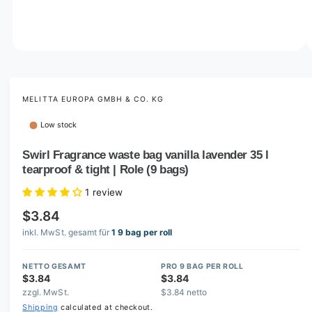
o
w
a
v
O
1
/
of
3
p
a
e
i
n
m
MELITTA EUROPA GMBH & CO. KG
l
e
d
a
Low stock
i
b
a
1
Swirl Fragrance waste bag vanilla lavender 35 l
l
i
tearproof & tight | Role (9 bags)
n
e
m
i
o
1 review
d
n
a
$3.84
l
g
inkl. MwSt. gesamt für
1 9 bag per roll
a
l
NETTO GESAMT
PRO 9 BAG PER ROLL
$3.84
$3.84
l
zzgl. MwSt.
$3.84 netto
e
Shipping
calculated at checkout.