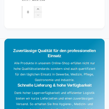
Regular
Sale
price
price
Quantity
Quantity
Increase
quantity
Decrease
for
quantity
Default
for
L
Title
Default
o
Title
a
d
Zuverlässige Qualität für den professionellen
i
Einsatz
n
g
Alle Produkte in unserem Online-Shop erfüllen nicht nur
hohe Qualitätsstandards sondern sind auch quertifiziert
.
für den täglichen Einsatz in Gewerbe, Medizin, Pflege,
.
Gastronomie und Industrie.
.
Schnelle Lieferung & hohe Verfügbarkeit
Dank hoher Lagerverfügbarkeit und effizienter Logistik
bieten wir kurze Lieferzeiten und einen zuverlässigen
Versand. So erhalten Sie Ihre Hygiene-, Medizin- und