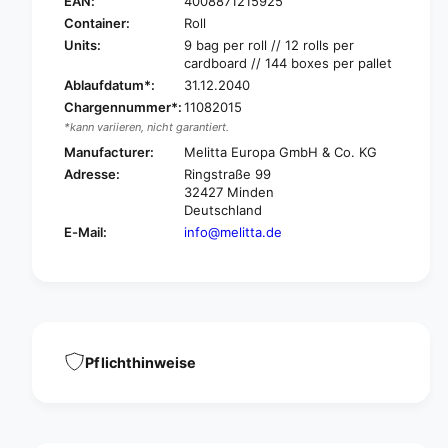
w
EAN:
4008871215925
r
i
Container:
Roll
l
r
Units:
9 bag per roll // 12 rolls per
F
l
cardboard // 144 boxes per pallet
r
F
Ablaufdatum*:
31.12.2040
a
r
Chargennummer*:
11082015
g
a
*kann variieren, nicht garantiert.
r
g
a
Manufacturer:
Melitta Europa GmbH & Co. KG
r
n
a
Adresse:
Ringstraße 99
c
n
32427 Minden
e
c
Deutschland
w
e
E-Mail:
info@melitta.de
a
w
s
a
t
s
e
t
b
e
a
b
g
Pflichthinweise
a
v
g
a
v
n
a
i
n