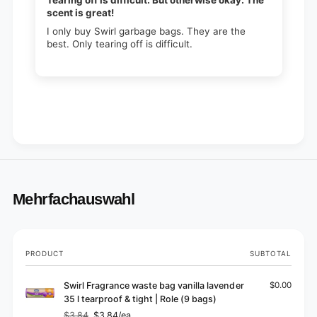
Tearing off is difficult. But otherwise okay. The
scent is great!
I only buy Swirl garbage bags. They are the
best. Only tearing off is difficult.
Mehrfachauswahl
Your
PRODUCT
SUBTOTAL
cart
Swirl Fragrance waste bag vanilla lavender
$0.00
35 l tearproof & tight | Role (9 bags)
$3.84
$3.84/ea