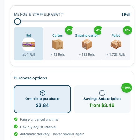
r
y
MENGE & STAFFELRABATT
1 Roll
v
i
2%
4%
6%
e
Roll
Carton
Shipping carton
Pallet
w
ab 1 Roll
= 12 Rolls
= 132 Rolls
= 1.728 Rolls
Purchase options
−10%
One-time purchase
Savings Subscription
$3.84
from $3.46
Pause or cancel anytime
Flexibly adjust interval
Automatic delivery – never reorder again