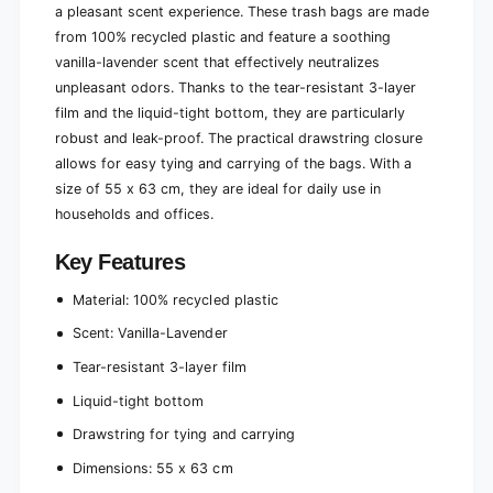
a pleasant scent experience. These trash bags are made
a
&
m
from 100% recycled plastic and feature a soothing
a
p
m
vanilla-lavender scent that effectively neutralizes
;
p
unpleasant odors. Thanks to the tear-resistant 3-layer
t
;
film and the liquid-tight bottom, they are particularly
i
t
g
robust and leak-proof. The practical drawstring closure
i
h
allows for easy tying and carrying of the bags. With a
g
t
h
size of 55 x 63 cm, they are ideal for daily use in
|
t
households and offices.
R
|
o
R
Key Features
l
o
e
l
Material: 100% recycled plastic
(
e
9
(
Scent: Vanilla-Lavender
b
9
Tear-resistant 3-layer film
a
b
g
a
Liquid-tight bottom
s
g
)
Drawstring for tying and carrying
s
)
Dimensions: 55 x 63 cm