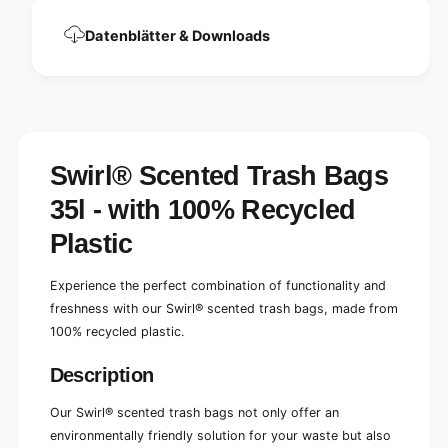
l
i
l
l
Datenblätter & Downloads
a
l
l
a
a
l
v
a
e
v
n
e
d
n
Swirl® Scented Trash Bags
e
d
r
e
35l - with 100% Recycled
3
r
5
Plastic
3
l
5
t
l
Experience the perfect combination of functionality and
e
t
a
freshness with our Swirl® scented trash bags, made from
e
r
100% recycled plastic.
a
p
r
r
p
Description
o
r
o
o
Our Swirl® scented trash bags not only offer an
f
o
environmentally friendly solution for your waste but also
&
f