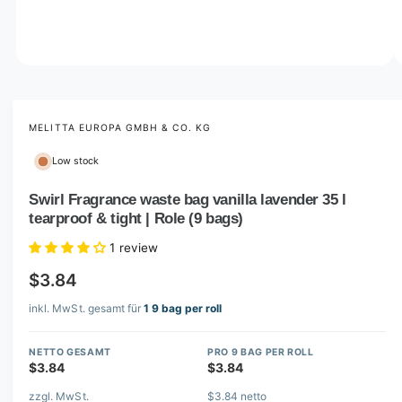
o
w
a
v
O
1
/
of
3
p
a
e
i
n
m
MELITTA EUROPA GMBH & CO. KG
l
e
d
a
Low stock
i
b
a
1
Swirl Fragrance waste bag vanilla lavender 35 l
l
i
tearproof & tight | Role (9 bags)
n
e
m
i
o
1 review
d
n
a
$3.84
l
g
inkl. MwSt. gesamt für
1 9 bag per roll
a
l
NETTO GESAMT
PRO 9 BAG PER ROLL
l
$3.84
$3.84
e
zzgl. MwSt.
$3.84 netto