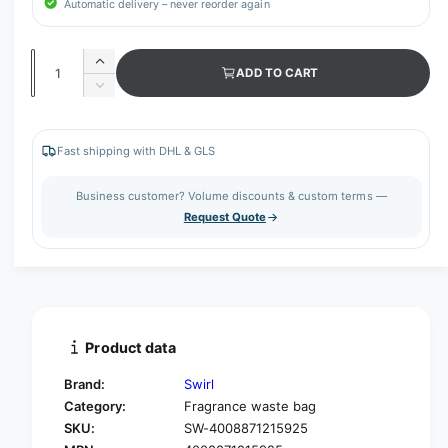
Automatic delivery – never reorder again
Q
I
ADD TO CART
u
n
D
c
a
e
r
c
n
e
r
Fast shipping with DHL & GLS
t
a
e
s
i
a
Business customer? Volume discounts & custom terms —
e
s
t
Request Quote
q
e
y
u
q
a
u
n
a
t
n
i
t
t
i
Product data
y
t
f
y
Brand:
Swirl
o
f
Category:
Fragrance waste bag
r
o
SKU:
SW-4008871215925
S
r