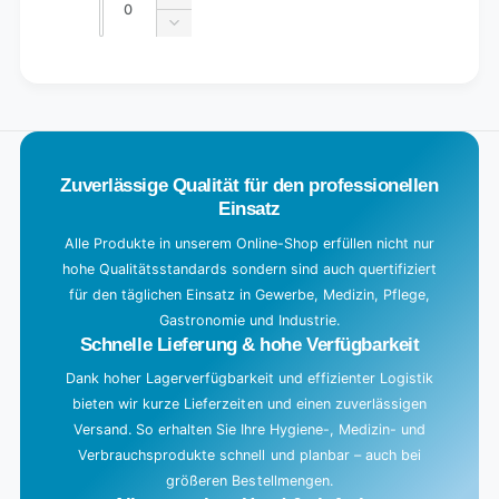
Increase
quantity
Decrease
for
quantity
Default
for
L
Title
Default
o
Title
a
d
Zuverlässige Qualität für den professionellen
i
Einsatz
n
g
Alle Produkte in unserem Online-Shop erfüllen nicht nur
hohe Qualitätsstandards sondern sind auch quertifiziert
.
für den täglichen Einsatz in Gewerbe, Medizin, Pflege,
.
Gastronomie und Industrie.
.
Schnelle Lieferung & hohe Verfügbarkeit
Dank hoher Lagerverfügbarkeit und effizienter Logistik
bieten wir kurze Lieferzeiten und einen zuverlässigen
Versand. So erhalten Sie Ihre Hygiene-, Medizin- und
Verbrauchsprodukte schnell und planbar – auch bei
größeren Bestellmengen.