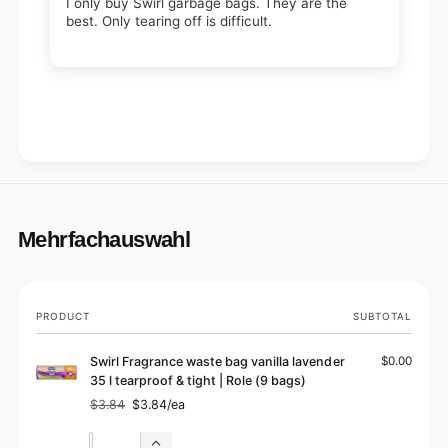
I only buy Swirl garbage bags. They are the
best. Only tearing off is difficult.
Mehrfachauswahl
Your
PRODUCT
SUBTOTAL
cart
Swirl Fragrance waste bag vanilla lavender
$0.00
35 l tearproof & tight | Role (9 bags)
$3.84
$3.84/ea
Regular
Sale
price
price
Quantity
Quantity