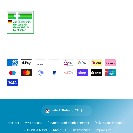
P
a
y
m
e
n
t
United States (USD $)
m
e
contact
My account
Payment and reimbursement
Delivery and shipping
t
Guide & News
About Us
Datenschutz
Impressum