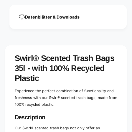
i
n
l
i
l
l
Datenblätter & Downloads
a
l
l
a
a
l
v
a
e
v
n
e
d
n
Swirl® Scented Trash Bags
e
d
r
e
35l - with 100% Recycled
3
r
5
Plastic
3
l
5
t
l
Experience the perfect combination of functionality and
e
t
a
freshness with our Swirl® scented trash bags, made from
e
r
100% recycled plastic.
a
p
r
r
p
Description
o
r
o
o
Our Swirl® scented trash bags not only offer an
f