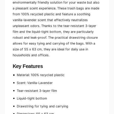
o
environmentally friendly solution for your waste but also
&
f
a pleasant scent experience. These trash bags are made
a
&
m
from 100% recycled plastic and feature a soothing
a
p
m
vanilla-lavender scent that effectively neutralizes
;
p
unpleasant odors. Thanks to the tear-resistant 3-layer
t
;
film and the liquid-tight bottom, they are particularly
i
t
g
robust and leak-proof. The practical drawstring closure
i
h
allows for easy tying and carrying of the bags. With a
g
t
h
size of 55 x 63 cm, they are ideal for daily use in
|
t
households and offices.
R
|
o
R
Key Features
l
o
e
l
Material: 100% recycled plastic
(
e
9
(
Scent: Vanilla-Lavender
b
9
Tear-resistant 3-layer film
a
b
g
a
Liquid-tight bottom
s
g
)
Drawstring for tying and carrying
s
)
Dimensions: 55 x 63 cm