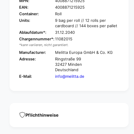
w
MPN:
4008871215925
S
i
w
EAN:
4008871215925
r
i
Container:
Roll
l
r
Units:
9 bag per roll // 12 rolls per
F
l
cardboard // 144 boxes per pallet
r
F
Ablaufdatum*:
31.12.2040
a
r
Chargennummer*:
11082015
g
a
*kann variieren, nicht garantiert.
r
g
a
Manufacturer:
Melitta Europa GmbH & Co. KG
r
n
a
Adresse:
Ringstraße 99
c
n
32427 Minden
e
c
Deutschland
w
e
E-Mail:
info@melitta.de
a
w
s
a
t
s
e
t
b
e
a
b
g
Pflichthinweise
a
v
g
a
v
n
a