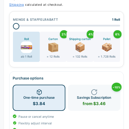
r
Shipping
calculated at checkout.
y
v
MENGE & STAFFELRABATT
1 Roll
i
e
2%
4%
6%
w
Roll
Carton
Shipping carton
Pallet
ab 1 Roll
= 12 Rolls
= 132 Rolls
= 1.728 Rolls
Purchase options
−10%
One-time purchase
Savings Subscription
$3.84
from $3.46
Pause or cancel anytime
Flexibly adjust interval