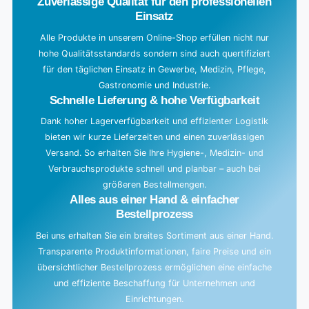
Zuverlässige Qualität für den professionellen
i
Einsatz
n
g
Alle Produkte in unserem Online-Shop erfüllen nicht nur
hohe Qualitätsstandards sondern sind auch quertifiziert
.
für den täglichen Einsatz in Gewerbe, Medizin, Pflege,
.
Gastronomie und Industrie.
.
Schnelle Lieferung & hohe Verfügbarkeit
Dank hoher Lagerverfügbarkeit und effizienter Logistik
bieten wir kurze Lieferzeiten und einen zuverlässigen
Versand. So erhalten Sie Ihre Hygiene-, Medizin- und
Verbrauchsprodukte schnell und planbar – auch bei
größeren Bestellmengen.
Alles aus einer Hand & einfacher
Bestellprozess
Bei uns erhalten Sie ein breites Sortiment aus einer Hand.
Transparente Produktinformationen, faire Preise und ein
übersichtlicher Bestellprozess ermöglichen eine einfache
und effiziente Beschaffung für Unternehmen und
Einrichtungen.