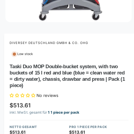
O
p
e
n
m
DIVERSEY DEUTSCHLAND GMBH & CO. OHG
e
d
Low stock
i
a
1
Taski Duo MOP Double-bucket system, with two
i
buckets of 15 l red and blue (blue = clean water red
n
m
= dirty water), chassis, drawbar and press | Pack (1
o
piece)
d
a
No reviews
l
$513.61
inkl. MwSt. gesamt für
1 1 piece per pack
NETTO GESAMT
PRO 1 PIECE PER PACK
$513.61
$513.61