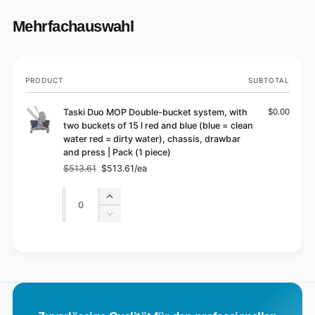
c
a
k
c
Mehrfachauswahl
(
k
1
(
p
1
i
p
Your
PRODUCT
SUBTOTAL
e
i
cart
c
e
e
Taski Duo MOP Double-bucket system, with
$0.00
c
)
two buckets of 15 l red and blue (blue = clean
e
water red = dirty water), chassis, drawbar
)
and press | Pack (1 piece)
$513.61
$513.61/ea
Regular
Sale
price
price
Quantity
Quantity
Increase
quantity
Decrease
for
quantity
Default
for
L
Title
Default
o
Title
a
d