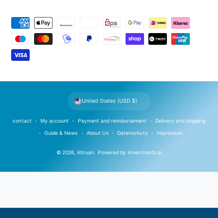
P
a
y
m
e
n
t
United States (USD $)
m
e
contact
My account
Payment and reimbursement
Delivery and shipping
t
Guide & News
About Us
Datenschutz
Impressum
h
© 2026,
Altruan
.
Powered by
4merchants.io
o
d
s