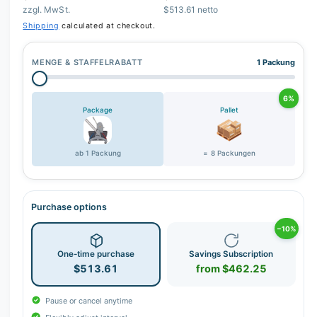
zzgl. MwSt.
$513.61 netto
Shipping
calculated at checkout.
MENGE & STAFFELRABATT
1 Packung
6%
Package
Pallet
ab 1 Packung
= 8 Packungen
Purchase options
−10%
One-time purchase
Savings Subscription
$513.61
from $462.25
Pause or cancel anytime