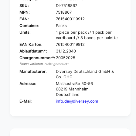
T
r
SKU:
DI-7518867
a
T
s
MPN:
7518867
a
k
EAN:
7615400119912
s
i
k
Container:
Packs
D
i
Units:
1 piece per pack // 1 pack per
u
D
cardboard // 8 boxes per palette
o
u
EAN Karton:
7615400119912
M
o
Ablaufdatum*:
31.12.2040
O
M
Chargennummer*:
20052025
P
O
D
*kann variieren, nicht garantiert.
P
o
D
Manufacturer:
Diversey Deutschland GmbH &
u
o
Co. OHG
b
u
Adresse:
Mallaustraße 50-56
l
b
68219 Mannheim
e
l
Deutschland
-
e
E-Mail:
info.de@diversey.com
b
-
u
b
c
u
k
c
e
k
t
e