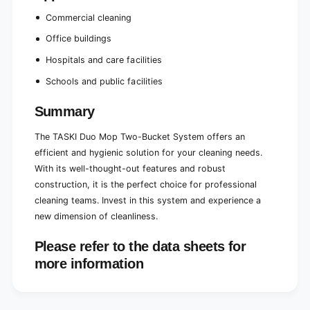
w
n
a
Commercial cleaning
w
t
a
Office buildings
e
t
r
Hospitals and care facilities
e
r
r
Schools and public facilities
e
r
d
e
Summary
=
d
d
=
i
The TASKI Duo Mop Two-Bucket System offers an
d
r
i
efficient and hygienic solution for your cleaning needs.
t
r
With its well-thought-out features and robust
y
t
construction, it is the perfect choice for professional
w
y
cleaning teams. Invest in this system and experience a
a
w
t
new dimension of cleanliness.
a
e
t
r
Please refer to the data sheets for
e
)
r
more information
,
)
c
,
h
c
a