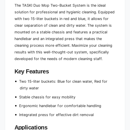
f
5
The TASKI Duo Mop Two-Bucket System is the ideal
1
l
5
solution for professional and hygienic cleaning. Equipped
r
l
with two 15-liter buckets in red and blue, it allows for
e
r
clear separation of clean and dirty water. The system is
d
e
mounted on a stable chassis and features a practical
a
d
n
handlebar and an integrated press that makes the
a
d
n
cleaning process more efficient. Maximize your cleaning
b
d
results with this well-thought-out system, specifically
l
b
developed for the needs of modern cleaning staff.
u
l
e
u
Key Features
(
e
b
(
Two 15-liter buckets: Blue for clean water, Red for
l
b
u
dirty water
l
e
u
Stable chassis for easy mobility
=
e
c
=
Ergonomic handlebar for comfortable handling
l
c
Integrated press for effective dirt removal
e
l
a
e
n
Applications
a