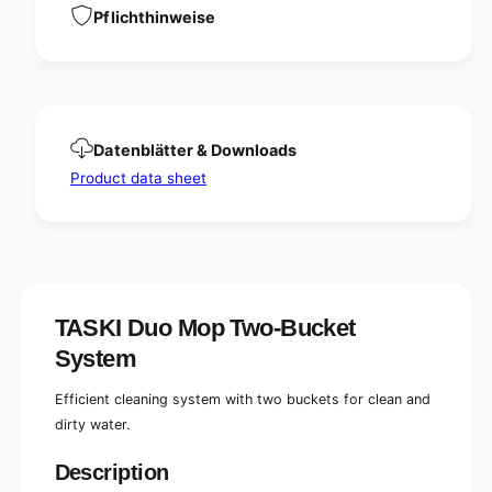
s
t
Pflichthinweise
y
s
s
y
t
s
e
t
m
e
,
m
Datenblätter & Downloads
w
,
i
Product data sheet
w
t
i
h
t
t
h
w
t
o
w
b
o
TASKI Duo Mop Two-Bucket
u
b
c
u
System
k
c
e
k
Efficient cleaning system with two buckets for clean and
t
e
dirty water.
s
t
o
s
f
Description
o
1