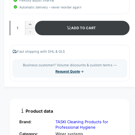
Flexibly adjust interval
Automatic delivery – never reorder again
Q
I
ADD TO CART
u
n
D
c
a
e
r
c
n
e
r
Fast shipping with DHL & GLS
t
a
e
s
i
a
Business customer? Volume discounts & custom terms —
e
s
t
Request Quote
q
e
y
u
q
a
u
n
a
t
n
i
t
t
i
Product data
y
t
f
y
Brand:
TASKI Cleaning Products for
o
f
Professional Hygiene
r
o
Category:
Wiper systems