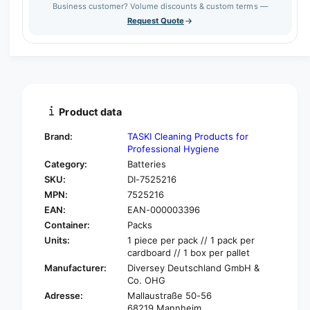
a
Business customer? Volume discounts & custom terms —
e
s
t
Request Quote
q
e
y
u
q
a
u
n
a
t
n
i
t
t
i
Product data
y
t
f
y
Brand:
TASKI Cleaning Products for
o
f
Professional Hygiene
r
o
Category:
Batteries
T
r
SKU:
DI-7525216
a
T
s
MPN:
7525216
a
k
EAN:
EAN-000003396
s
i
k
Container:
Packs
U
i
Units:
1 piece per pack // 1 pack per
l
U
cardboard // 1 box per pallet
t
l
Manufacturer:
Diversey Deutschland GmbH &
i
t
Co. OHG
m
i
Adresse:
Mallaustraße 50-56
a
m
68219 Mannheim