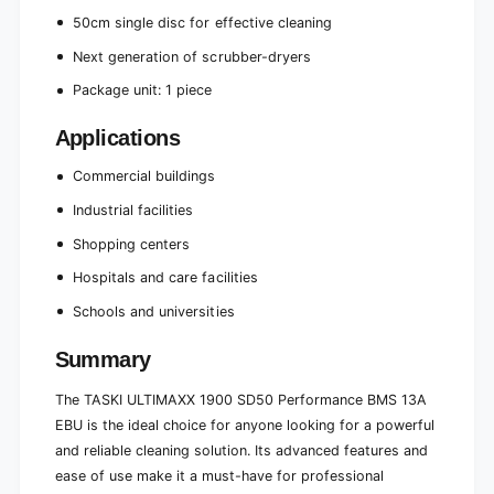
u
s
c
50cm single disc for effective cleaning
u
t
c
Next generation of scrubber-dryers
i
t
o
i
Package unit: 1 piece
n
o
m
n
Applications
a
m
c
a
Commercial buildings
h
c
i
Industrial facilities
h
n
i
Shopping centers
e
n
w
Hospitals and care facilities
e
i
w
Schools and universities
t
i
h
t
Summary
w
h
h
w
e
The TASKI ULTIMAXX 1900 SD50 Performance BMS 13A
h
e
e
EBU is the ideal choice for anyone looking for a powerful
l
e
and reliable cleaning solution. Its advanced features and
d
l
ease of use make it a must-have for professional
r
d