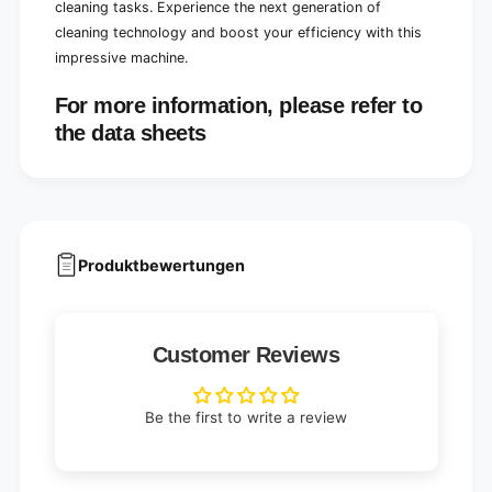
cleaning tasks. Experience the next generation of
i
r
v
cleaning technology and boost your efficiency with this
i
e
v
impressive machine.
,
e
4
,
For more information, please refer to
2
4
the data sheets
l
2
t
l
a
t
n
a
k
n
a
k
n
a
Produktbewertungen
d
n
5
d
0
5
c
0
Customer Reviews
m
c
s
m
i
s
Be the first to write a review
n
i
g
n
l
g
e