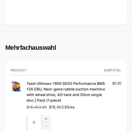
l
d
e
i
d
s
i
c
s
|
c
P
|
a
P
c
a
Mehrfachauswahl
k
c
(
k
1
(
p
1
Your
PRODUCT
SUBTOTAL
i
p
cart
e
i
c
Taski Ultimaxx 1900 SD50 Performance BMS
$0.00
e
e
13A EBU, Next-gene rubble suction machine
c
)
with wheel drive, 42l tank and 50cm single
e
disc | Pack (1 piece)
)
$18,453.89
$18,453.89/ea
Regular
Sale
price
price
Quantity
Quantity
Increase
quantity
Decrease