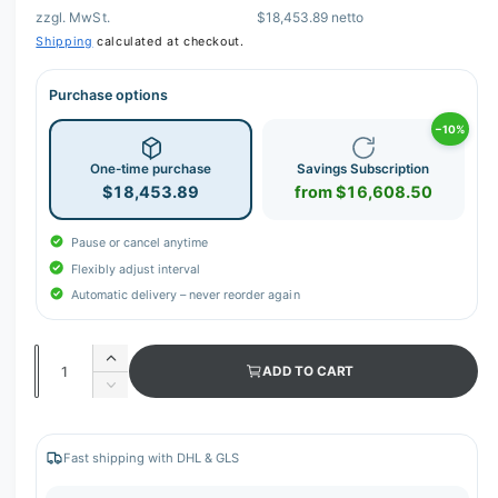
zzgl. MwSt.
$18,453.89 netto
Shipping
calculated at checkout.
Purchase options
−10%
One-time purchase
Savings Subscription
$18,453.89
from $16,608.50
Pause or cancel anytime
Flexibly adjust interval
Automatic delivery – never reorder again
Q
I
ADD TO CART
u
n
D
c
a
e
r
c
n
e
r
Fast shipping with DHL & GLS
t
a
e
s
i