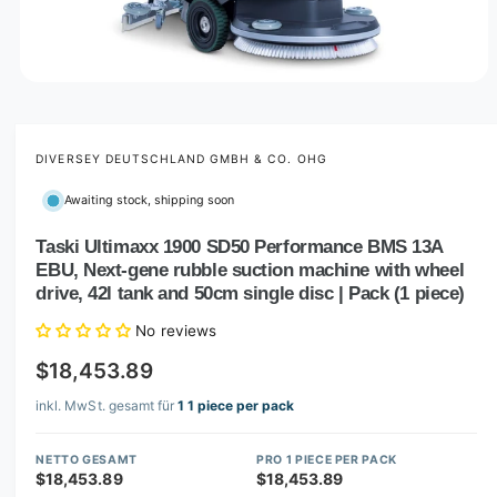
O
p
e
n
m
DIVERSEY DEUTSCHLAND GMBH & CO. OHG
e
d
Awaiting stock, shipping soon
i
a
1
Taski Ultimaxx 1900 SD50 Performance BMS 13A
i
EBU, Next-gene rubble suction machine with wheel
n
m
drive, 42l tank and 50cm single disc | Pack (1 piece)
o
d
No reviews
a
l
$18,453.89
inkl. MwSt. gesamt für
1 1 piece per pack
NETTO GESAMT
PRO 1 PIECE PER PACK
$18,453.89
$18,453.89