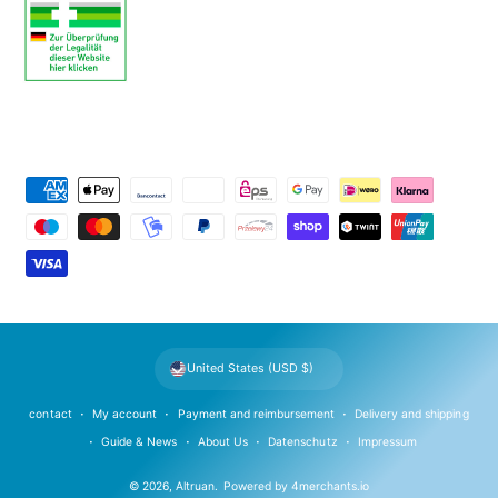
P
a
y
m
e
n
t
United States (USD $)
m
e
contact
My account
Payment and reimbursement
Delivery and shipping
t
Guide & News
About Us
Datenschutz
Impressum
h
© 2026,
Altruan
.
Powered by
4merchants.io
o