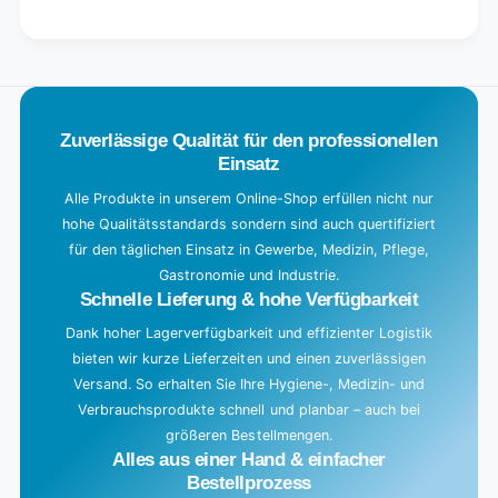
for
quantity
Default
for
L
Title
Default
o
Title
a
d
Zuverlässige Qualität für den professionellen
i
Einsatz
n
g
Alle Produkte in unserem Online-Shop erfüllen nicht nur
hohe Qualitätsstandards sondern sind auch quertifiziert
.
für den täglichen Einsatz in Gewerbe, Medizin, Pflege,
.
Gastronomie und Industrie.
.
Schnelle Lieferung & hohe Verfügbarkeit
Dank hoher Lagerverfügbarkeit und effizienter Logistik
bieten wir kurze Lieferzeiten und einen zuverlässigen
Versand. So erhalten Sie Ihre Hygiene-, Medizin- und
Verbrauchsprodukte schnell und planbar – auch bei
größeren Bestellmengen.
Alles aus einer Hand & einfacher
Bestellprozess