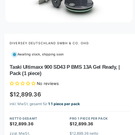
O
p
e
n
m
DIVERSEY DEUTSCHLAND GMBH & CO. OHG
e
d
Awaiting stock, shipping soon
i
a
1
Taski Ultimaxx 900 SD43 P BMS 13A Gel Ready, |
i
Pack (1 piece)
n
m
o
No reviews
d
a
$12,899.36
l
inkl. MwSt. gesamt für
1 1 piece per pack
NETTO GESAMT
PRO 1 PIECE PER PACK
$12,899.36
$12,899.36
zzgl. MwSt.
$12,899.36 netto