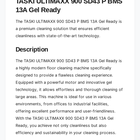
TASKI ULTIMAXX 900 SD43 P BMS
|
,
13A Gel Ready
P
|
a
P
c
The TASKI ULTIMAXX 900 SD43 P BMS 13A Gel Ready is
a
k
c
a premium cleaning solution that ensures efficient
(
k
cleanliness with state-of-the-art technology.
1
(
p
1
Description
i
p
e
i
The TASKI ULTIMAXX 900 SD43 P BMS 13A Gel Ready is
c
e
e
a highly modern floor cleaning machine specifically
c
)
designed to provide a flawless cleaning experience.
e
)
Equipped with a powerful motor and innovative gel
technology, it allows effortless and thorough cleaning of
large areas. This machine is ideal for use in various
environments, from offices to industrial facilities,
offering excellent performance and user-friendliness.
With the TASKI ULTIMAXX 900 SD43 P BMS 13A Gel
Ready, you achieve not only cleanliness but also
efficiency and sustainability in your cleaning process.