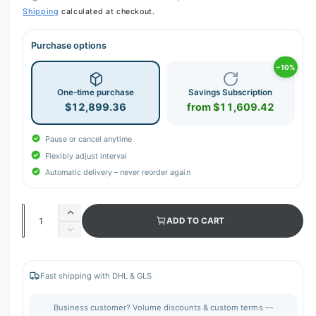
Shipping
calculated at checkout.
Purchase options
−10%
One-time purchase
Savings Subscription
$12,899.36
from $11,609.42
Pause or cancel anytime
Flexibly adjust interval
Automatic delivery – never reorder again
Q
I
ADD TO CART
u
n
D
c
a
e
r
c
n
e
r
Fast shipping with DHL & GLS
t
a
e
s
i
a
Business customer? Volume discounts & custom terms —
e
s