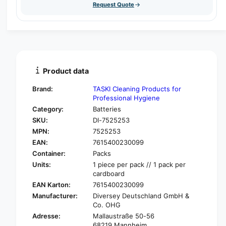
t
Request Quote
q
e
y
u
q
a
u
n
a
t
n
i
t
t
i
Product data
y
t
f
y
Brand:
TASKI Cleaning Products for
o
f
Professional Hygiene
r
o
Category:
Batteries
T
r
SKU:
DI-7525253
a
T
s
MPN:
7525253
a
k
EAN:
7615400230099
s
i
k
Container:
Packs
U
i
Units:
1 piece per pack // 1 pack per
l
U
cardboard
t
l
EAN Karton:
7615400230099
i
t
Manufacturer:
Diversey Deutschland GmbH &
m
i
Co. OHG
a
m
Adresse:
Mallaustraße 50-56
x
a
68219 Mannheim