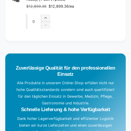
$12,899.36
$12,899.36/ea
Regular
Sale
price
price
Quantity
Quantity
Increase
quantity
Decrease
for
quantity
Default
for
L
Title
Default
o
Title
a
d
Zuverlässige Qualität für den professionellen
i
Einsatz
n
g
Alle Produkte in unserem Online-Shop erfüllen nicht nur
hohe Qualitätsstandards sondern sind auch quertifiziert
.
für den täglichen Einsatz in Gewerbe, Medizin, Pflege,
.
Gastronomie und Industrie.
.
Schnelle Lieferung & hohe Verfügbarkeit
Dank hoher Lagerverfügbarkeit und effizienter Logistik
bieten wir kurze Lieferzeiten und einen zuverlässigen