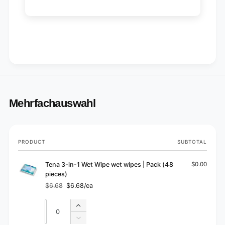
Mehrfachauswahl
Your
PRODUCT
SUBTOTAL
cart
Tena 3-in-1 Wet Wipe wet wipes | Pack (48
$0.00
pieces)
$6.68
$6.68/ea
Regular
Sale
price
price
Quantity
Quantity
Increase
quantity
Decrease