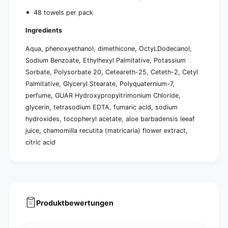
48 towels per pack
Ingredients
Aqua, phenoxyethanol, dimethicone, OctyLDodecanol,
Sodium Benzoate, Ethylhexyl Palmitative, Potassium
Sorbate, Polysorbate 20, Ceteareth-25, Ceteth-2, Cetyl
Palmitative, Glyceryl Stearate, Polyquaternium-7,
perfume, GUAR Hydroxypropyltrimonium Chloride,
glycerin, tetrasodium EDTA, fumaric acid, sodium
hydroxides, tocopheryl acetate, aloe barbadensis leeaf
juice, chamomilla recutita (matricaria) flower extract,
citric acid
Produktbewertungen