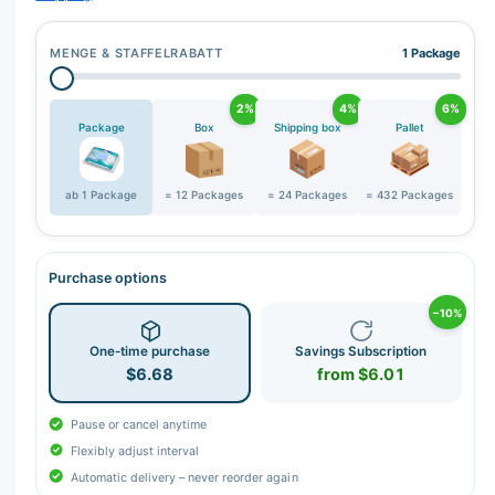
MENGE & STAFFELRABATT
1 Package
2%
4%
6%
Package
Box
Shipping box
Pallet
ab 1 Package
= 12 Packages
= 24 Packages
= 432 Packages
Purchase options
−10%
One-time purchase
Savings Subscription
$6.68
from $6.01
Pause or cancel anytime
Flexibly adjust interval
Automatic delivery – never reorder again