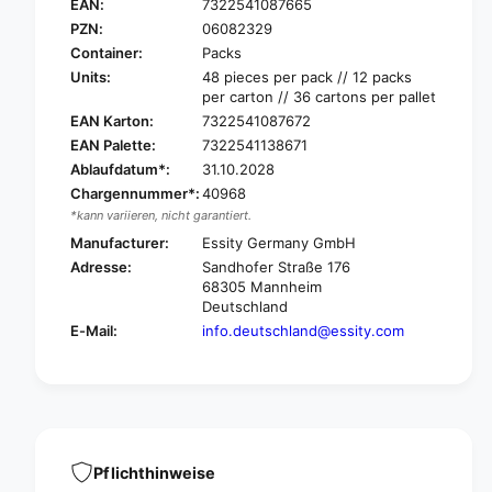
e
EAN:
7322541087665
a
n
PZN:
06082329
3
a
Container:
Packs
-
3
Units:
48 pieces per pack // 12 packs
i
-
per carton // 36 cartons per pallet
n
i
EAN Karton:
7322541087672
-
n
1
EAN Palette:
7322541138671
-
W
Ablaufdatum*:
31.10.2028
1
e
W
Chargennummer*:
40968
t
e
*kann variieren, nicht garantiert.
W
t
Manufacturer:
Essity Germany GmbH
i
W
Adresse:
Sandhofer Straße 176
p
i
68305 Mannheim
e
p
Deutschland
w
e
E-Mail:
info.deutschland@essity.com
e
w
t
e
w
t
i
w
p
i
e
p
s
e
Pflichthinweise
|
s