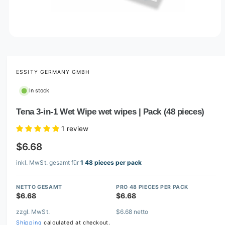
O
p
e
n
m
ESSITY GERMANY GMBH
e
d
In stock
i
a
1
Tena 3-in-1 Wet Wipe wet wipes | Pack (48 pieces)
i
n
1 review
m
o
$6.68
d
a
l
inkl. MwSt. gesamt für
1 48 pieces per pack
NETTO GESAMT
PRO 48 PIECES PER PACK
$6.68
$6.68
zzgl. MwSt.
$6.68 netto
Shipping
calculated at checkout.