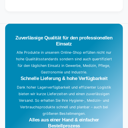
for
quantity
Default
for
L
Title
Default
o
Title
a
d
Zuverlässige Qualität für den professionellen
i
Einsatz
n
g
Alle Produkte in unserem Online-Shop erfüllen nicht nur
hohe Qualitätsstandards sondern sind auch quertifiziert
.
für den täglichen Einsatz in Gewerbe, Medizin, Pflege,
.
Gastronomie und Industrie.
.
Schnelle Lieferung & hohe Verfügbarkeit
Dank hoher Lagerverfügbarkeit und effizienter Logistik
bieten wir kurze Lieferzeiten und einen zuverlässigen
Versand. So erhalten Sie Ihre Hygiene-, Medizin- und
Verbrauchsprodukte schnell und planbar – auch bei
größeren Bestellmengen.
Alles aus einer Hand & einfacher
Bestellprozess