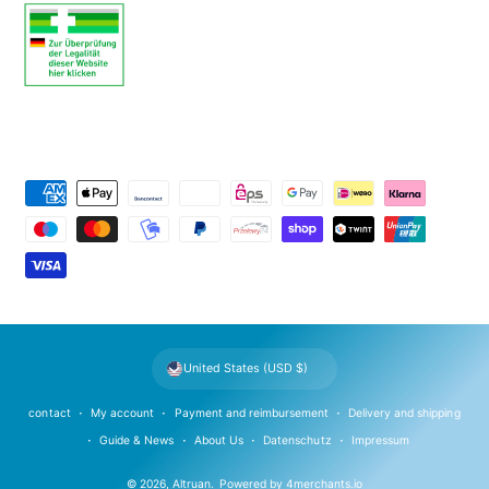
P
a
y
m
e
n
t
United States (USD $)
m
e
contact
My account
Payment and reimbursement
Delivery and shipping
t
Guide & News
About Us
Datenschutz
Impressum
h
© 2026,
Altruan
.
Powered by
4merchants.io