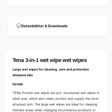
P
|
a
P
c
a
k
c
(
k
4
Datenblätter & Downloads
(
8
4
p
8
i
p
e
i
c
e
e
c
s
Tena 3-in-1 wet wipe wet wipes
e
)
s
)
Large wet wipes for cleaning, care and protection
attacked skin
Details
TENA Proskin wet wipes are pre -moistened wet wipes in
adult size, which also clean, protect and supply the most
attacked skin. The large wet wipes are ideal for cleaning
intimate areas when changing incontinence products or