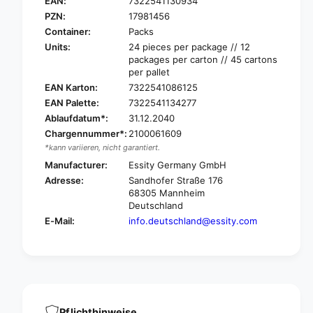
E
EAN:
7322541130934
A
N
PZN:
17981456
D
A
Container:
Packs
i
D
Units:
24 pieces per package // 12
s
i
packages per carton // 45 cartons
c
s
per pallet
r
c
EAN Karton:
7322541086125
e
r
EAN Palette:
7322541134277
e
e
t
Ablaufdatum*:
31.12.2040
e
N
t
Chargennummer*:
2100061609
o
N
*kann variieren, nicht garantiert.
r
o
Manufacturer:
Essity Germany GmbH
m
r
Adresse:
Sandhofer Straße 176
a
m
68305 Mannheim
l
a
Deutschland
i
l
E-Mail:
info.deutschland@essity.com
n
i
c
n
o
c
n
o
t
n
i
t
n
i
Pflichthinweise