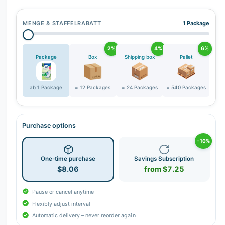
r
y
MENGE & STAFFELRABATT
1 Package
v
i
2%
4%
6%
e
Package
Box
Shipping box
Pallet
w
ab 1 Package
= 12 Packages
= 24 Packages
= 540 Packages
Purchase options
−10%
One-time purchase
Savings Subscription
$8.06
from $7.25
Pause or cancel anytime
Flexibly adjust interval
Automatic delivery – never reorder again