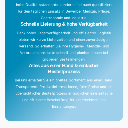
hohe Qualitätsstandards sondern sind auch quertifiziert
.
für den täglichen Einsatz in Gewerbe, Medizin, Pflege,
.
Gastronomie und Industrie.
.
Schnelle Lieferung & hohe Verfügbarkeit
Dank hoher Lagerverfügbarkeit und effizienter Logistik
bieten wir kurze Lieferzeiten und einen zuverlässigen
Versand. So erhalten Sie Ihre Hygiene-, Medizin- und
Verbrauchsprodukte schnell und planbar – auch bei
größeren Bestellmengen.
Alles aus einer Hand & einfacher
Bestellprozess
Bei uns erhalten Sie ein breites Sortiment aus einer Hand.
Transparente Produktinformationen, faire Preise und ein
übersichtlicher Bestellprozess ermöglichen eine einfache
und effiziente Beschaffung für Unternehmen und
Einrichtungen.