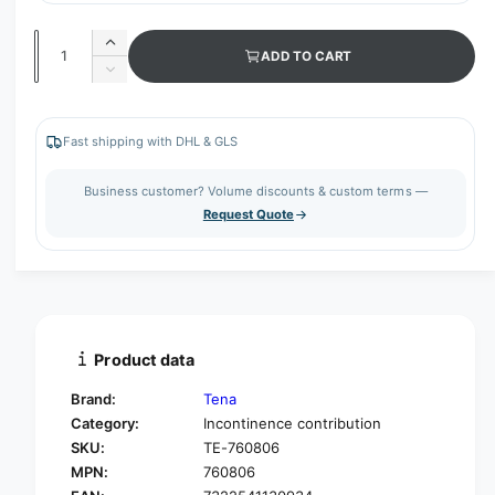
Q
I
ADD TO CART
u
n
D
c
a
e
r
c
n
e
r
Fast shipping with DHL & GLS
t
a
e
s
i
a
Business customer? Volume discounts & custom terms —
e
s
t
Request Quote
q
e
y
u
q
a
u
n
a
t
n
i
t
t
i
Product data
y
t
f
y
Brand:
Tena
o
f
Category:
Incontinence contribution
r
o
SKU:
TE-760806
T
r
E
MPN:
760806
T
N