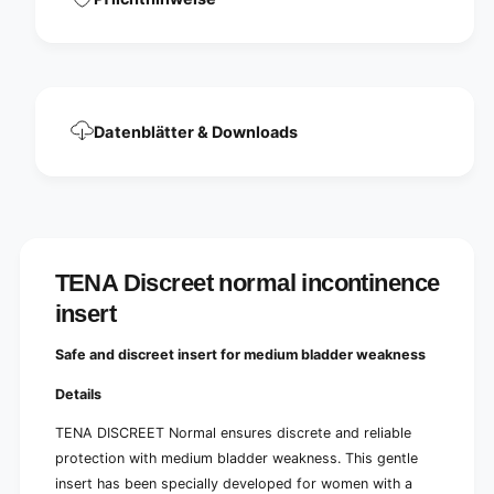
e
n
n
e
c
n
e
c
i
e
n
i
s
Datenblätter & Downloads
n
e
s
r
e
t
r
|
t
P
|
a
P
c
TENA Discreet normal incontinence
a
k
c
insert
(
k
2
(
Safe and discreet insert for medium bladder weakness
4
2
p
4
Details
i
p
e
i
TENA DISCREET Normal ensures discrete and reliable
c
e
protection with medium bladder weakness. This gentle
e
c
insert has been specially developed for women with a
s
e