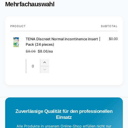
Mehrfachauswahl
Your
PRODUCT
SUBTOTAL
cart
TENA Discreet Normal incontinence insert |
$0.00
Pack (24 pieces)
$8.06
$8.06/ea
Regular
Sale
price
price
Quantity
Quantity
Increase
quantity
Decrease
for
quantity
Default
for
L
Title
Default
o
Title
a
d
Zuverlässige Qualität für den professionellen
i
Einsatz
n
g
Alle Produkte in unserem Online-Shop erfüllen nicht nur