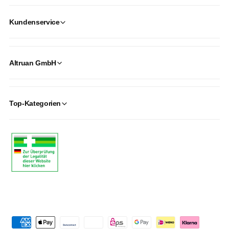
Kundenservice
Altruan GmbH
Top-Kategorien
P