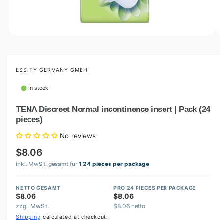
o
w
a
v
O
1
/
of
2
p
a
e
i
n
m
ESSITY GERMANY GMBH
l
e
d
a
In stock
i
b
a
1
TENA Discreet Normal incontinence insert | Pack (24
l
i
pieces)
n
e
m
i
o
No reviews
d
n
a
$8.06
l
g
inkl. MwSt. gesamt für
1 24 pieces per package
a
l
NETTO GESAMT
PRO 24 PIECES PER PACKAGE
$8.06
$8.06
l
zzgl. MwSt.
$8.06 netto
e
Shipping
calculated at checkout.