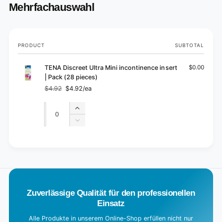
Mehrfachauswahl
Your
PRODUCT
SUBTOTAL
cart
TENA Discreet Ultra Mini incontinence insert
$0.00
| Pack (28 pieces)
$4.92
$4.92/ea
Regular
Sale
price
price
Quantity
Quantity
Increase
quantity
Decrease
for
quantity
Default
for
L
Title
Default
o
Title
a
d
Zuverlässige Qualität für den professionellen
i
Einsatz
n
g
Alle Produkte in unserem Online-Shop erfüllen nicht nur