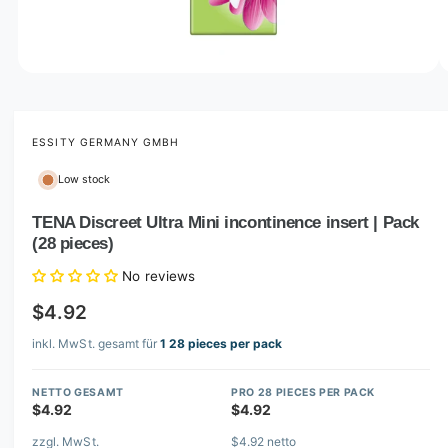
o
w
a
v
O
1
/
of
2
p
a
e
i
n
m
ESSITY GERMANY GMBH
l
e
d
a
Low stock
i
b
a
1
TENA Discreet Ultra Mini incontinence insert | Pack
l
i
(28 pieces)
n
e
m
i
o
No reviews
d
n
a
$4.92
l
g
inkl. MwSt. gesamt für
1 28 pieces per pack
a
l
NETTO GESAMT
PRO 28 PIECES PER PACK
l
$4.92
$4.92
e
zzgl. MwSt.
$4.92 netto