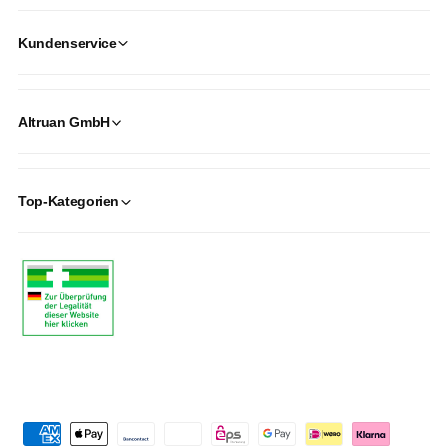
Kundenservice
Altruan GmbH
Top-Kategorien
P