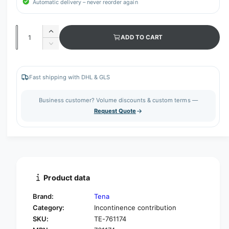
Automatic delivery – never reorder again
Q
I
ADD TO CART
u
n
D
c
a
e
r
c
n
e
r
Fast shipping with DHL & GLS
t
a
e
s
i
a
Business customer? Volume discounts & custom terms —
e
s
t
Request Quote
q
e
y
u
q
a
u
n
a
t
n
i
t
t
i
Product data
y
t
f
y
Brand:
Tena
o
f
Category:
Incontinence contribution
r
o
SKU:
TE-761174
T
r