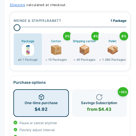
r
Shipping
calculated at checkout.
y
v
MENGE & STAFFELRABATT
1 Package
i
e
2%
4%
6%
w
Package
Carton
Shipping carton
Pallet
ab 1 Package
= 10 Packages
= 40 Packages
= 1.080 Packages
Purchase options
−10%
One-time purchase
Savings Subscription
$4.92
from $4.43
Pause or cancel anytime
Flexibly adjust interval