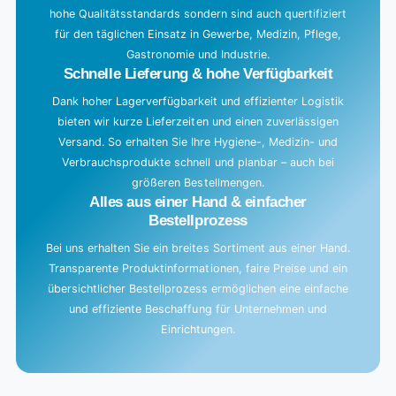
hohe Qualitätsstandards sondern sind auch quertifiziert
.
für den täglichen Einsatz in Gewerbe, Medizin, Pflege,
.
Gastronomie und Industrie.
.
Schnelle Lieferung & hohe Verfügbarkeit
Dank hoher Lagerverfügbarkeit und effizienter Logistik
bieten wir kurze Lieferzeiten und einen zuverlässigen
Versand. So erhalten Sie Ihre Hygiene-, Medizin- und
Verbrauchsprodukte schnell und planbar – auch bei
größeren Bestellmengen.
Alles aus einer Hand & einfacher
Bestellprozess
Bei uns erhalten Sie ein breites Sortiment aus einer Hand.
Transparente Produktinformationen, faire Preise und ein
übersichtlicher Bestellprozess ermöglichen eine einfache
und effiziente Beschaffung für Unternehmen und
Einrichtungen.