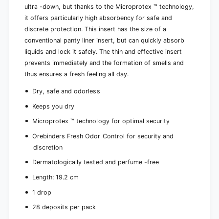
p
ultra -down, but thanks to the Microprotex ™ technology,
e
i
c
it offers particularly high absorbency for safe and
e
e
c
discrete protection. This insert has the size of a
s
e
conventional panty liner insert, but can quickly absorb
)
s
liquids and lock it safely. The thin and effective insert
)
prevents immediately and the formation of smells and
thus ensures a fresh feeling all day.
Dry, safe and odorless
Keeps you dry
Microprotex ™ technology for optimal security
Orebinders Fresh Odor Control for security and
discretion
Dermatologically tested and perfume -free
Length: 19.2 cm
1 drop
28 deposits per pack