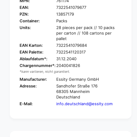
E
MPN:
761174
T
N
E
EAN:
7322541079677
A
N
PZN:
13857179
D
A
Container:
Packs
i
D
Units:
28 pieces per pack // 10 packs
s
i
per carton // 108 cartons per
c
s
pallet
r
c
EAN Karton:
7322541079684
e
r
EAN Palette:
7322541120317
e
e
t
Ablaufdatum*:
31.12.2040
e
U
t
Chargennummer*:
2040041826
l
U
*kann variieren, nicht garantiert.
t
l
Manufacturer:
Essity Germany GmbH
r
t
Adresse:
Sandhofer Straße 176
a
r
68305 Mannheim
M
a
Deutschland
i
M
E-Mail:
info.deutschland@essity.com
n
i
i
n
i
i
n
i
c
n
o
c