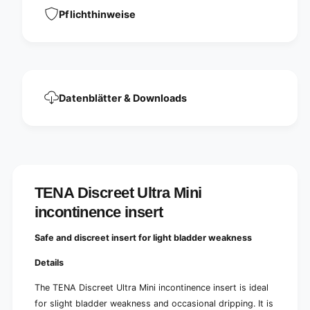
n
o
Pflichthinweise
t
n
i
t
n
i
e
n
n
e
c
n
e
Datenblätter & Downloads
c
i
e
n
i
s
n
e
s
r
e
t
r
|
TENA Discreet Ultra Mini
t
P
|
incontinence insert
a
P
c
a
Safe and discreet insert for light bladder weakness
k
c
(
k
Details
2
(
8
2
The TENA Discreet Ultra Mini incontinence insert is ideal
p
8
for slight bladder weakness and occasional dripping. It is
i