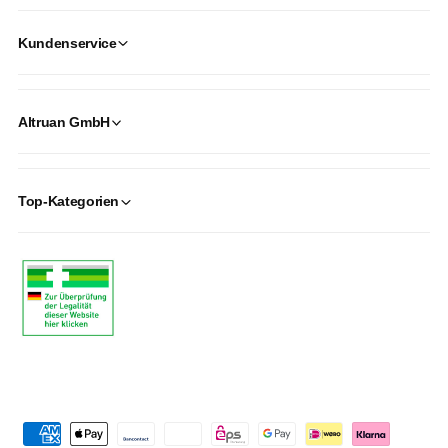
Kundenservice
Altruan GmbH
Top-Kategorien
P