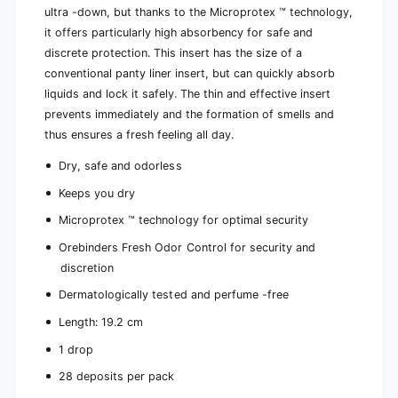
p
ultra -down, but thanks to the Microprotex ™ technology,
e
i
c
it offers particularly high absorbency for safe and
e
e
c
discrete protection. This insert has the size of a
s
e
conventional panty liner insert, but can quickly absorb
)
s
liquids and lock it safely. The thin and effective insert
)
prevents immediately and the formation of smells and
thus ensures a fresh feeling all day.
Dry, safe and odorless
Keeps you dry
Microprotex ™ technology for optimal security
Orebinders Fresh Odor Control for security and
discretion
Dermatologically tested and perfume -free
Length: 19.2 cm
1 drop
28 deposits per pack