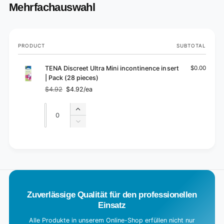
Mehrfachauswahl
Your
PRODUCT
SUBTOTAL
cart
TENA Discreet Ultra Mini incontinence insert
$0.00
| Pack (28 pieces)
$4.92
$4.92/ea
Regular
Sale
price
price
Quantity
Quantity
Increase
quantity
Decrease
for
quantity
Default
for
L
Title
Default
o
Title
a
d
Zuverlässige Qualität für den professionellen
i
Einsatz
n
g
Alle Produkte in unserem Online-Shop erfüllen nicht nur