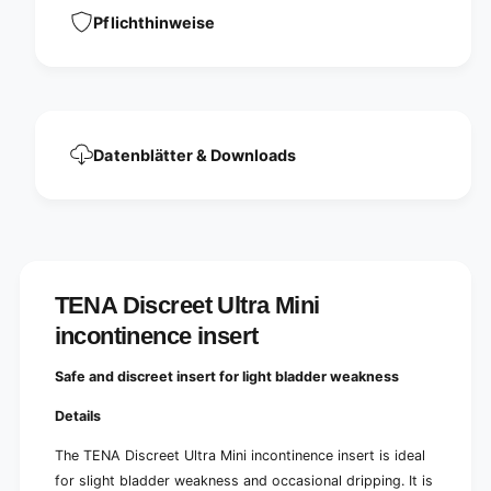
n
o
Pflichthinweise
t
n
i
t
n
i
e
n
n
e
c
n
e
Datenblätter & Downloads
c
i
e
n
i
s
n
e
s
r
e
t
r
|
TENA Discreet Ultra Mini
t
P
|
incontinence insert
a
P
c
a
Safe and discreet insert for light bladder weakness
k
c
(
k
Details
2
(
8
2
The TENA Discreet Ultra Mini incontinence insert is ideal
p
8
for slight bladder weakness and occasional dripping. It is
i