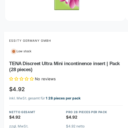
o
w
a
v
O
1
/
of
2
p
a
e
i
n
m
ESSITY GERMANY GMBH
l
e
d
a
Low stock
i
b
a
1
TENA Discreet Ultra Mini incontinence insert | Pack
l
i
(28 pieces)
n
e
m
i
o
No reviews
d
n
a
$4.92
l
g
inkl. MwSt. gesamt für
1 28 pieces per pack
a
l
NETTO GESAMT
PRO 28 PIECES PER PACK
l
$4.92
$4.92
e
zzgl. MwSt.
$4.92 netto