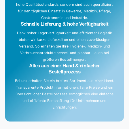
hohe Qualitätsstandards sondern sind auch quertifiziert
.
für den täglichen Einsatz in Gewerbe, Medizin, Pflege,
.
Gastronomie und Industrie.
.
Schnelle Lieferung & hohe Verfügbarkeit
Dank hoher Lagerverfügbarkeit und effizienter Logistik
bieten wir kurze Lieferzeiten und einen zuverlässigen
Versand. So erhalten Sie Ihre Hygiene-, Medizin- und
Verbrauchsprodukte schnell und planbar – auch bei
größeren Bestellmengen.
Alles aus einer Hand & einfacher
Bestellprozess
Bei uns erhalten Sie ein breites Sortiment aus einer Hand.
Transparente Produktinformationen, faire Preise und ein
übersichtlicher Bestellprozess ermöglichen eine einfache
und effiziente Beschaffung für Unternehmen und
Einrichtungen.