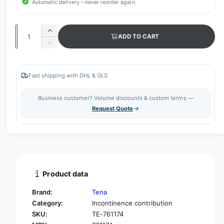
Automatic delivery – never reorder again
Q
I
ADD TO CART
u
n
D
c
a
e
r
c
n
e
r
Fast shipping with DHL & GLS
t
a
e
s
i
a
Business customer? Volume discounts & custom terms —
e
s
t
Request Quote
q
e
y
u
q
a
u
n
a
t
n
i
t
t
i
Product data
y
t
f
y
Brand:
Tena
o
f
Category:
Incontinence contribution
r
o
SKU:
TE-761174
T
r