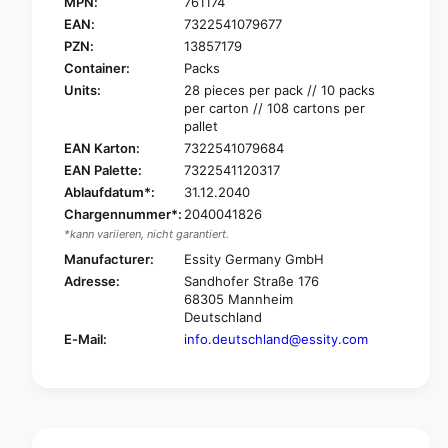
E
MPN:
761174
T
N
E
EAN:
7322541079677
A
N
PZN:
13857179
D
A
Container:
Packs
i
D
Units:
28 pieces per pack // 10 packs
s
i
per carton // 108 cartons per
c
s
pallet
r
c
EAN Karton:
7322541079684
e
r
EAN Palette:
7322541120317
e
e
t
Ablaufdatum*:
31.12.2040
e
U
t
Chargennummer*:
2040041826
l
U
*kann variieren, nicht garantiert.
t
l
Manufacturer:
Essity Germany GmbH
r
t
Adresse:
Sandhofer Straße 176
a
r
68305 Mannheim
M
a
Deutschland
i
M
E-Mail:
info.deutschland@essity.com
n
i
i
n
i
i
n
i
c
n
o
c