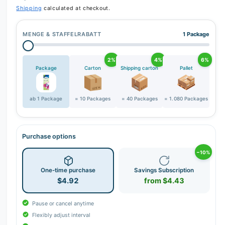
r
Shipping
calculated at checkout.
y
v
MENGE & STAFFELRABATT
1 Package
i
e
2%
4%
6%
w
Package
Carton
Shipping carton
Pallet
ab 1 Package
= 10 Packages
= 40 Packages
= 1.080 Packages
Purchase options
−10%
One-time purchase
Savings Subscription
$4.92
from $4.43
Pause or cancel anytime
Flexibly adjust interval