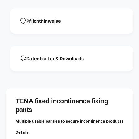
e
i
f
x
i
i
x
Pflichthinweise
n
i
g
n
p
g
a
p
n
a
t
n
s
Datenblätter & Downloads
t
s
TENA fixed incontinence fixing
pants
Multiple usable panties to secure incontinence products
Details