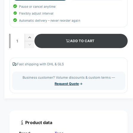
Pause or cancel anytime
Flexibly adjust interval
Automatic delivery – never reorder again
Q
I
ADD TO CART
u
n
D
c
a
e
r
c
n
e
r
Fast shipping with DHL & GLS
t
a
e
s
i
a
Business customer? Volume discounts & custom terms —
e
s
t
Request Quote
q
e
y
u
q
a
u
n
a
t
n
i
t
t
i
Product data
y
t
f
y