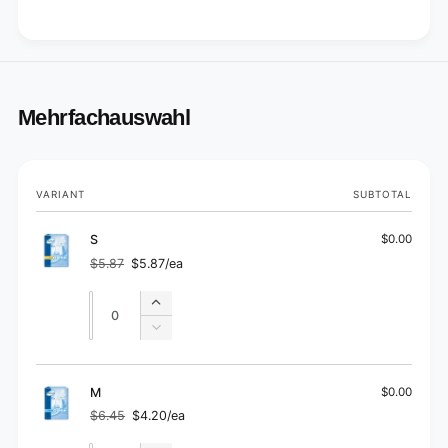
Mehrfachauswahl
Your
VARIANT
SUBTOTAL
cart
S
$0.00
$5.87
$5.87/ea
Regular
Sale
price
price
Quantity
Quantity
Increase
quantity
Decrease
for
quantity
S
for
S
M
$0.00
$6.45
$4.20/ea
Regular
Sale
price
price