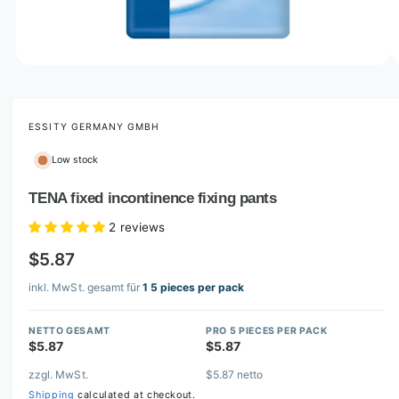
o
w
a
v
O
1
/
of
7
p
a
e
i
n
m
ESSITY GERMANY GMBH
l
e
d
a
Low stock
i
b
a
1
TENA fixed incontinence fixing pants
l
i
n
e
2 reviews
m
i
o
$5.87
d
n
a
l
inkl. MwSt. gesamt für
1 5 pieces per pack
g
a
NETTO GESAMT
PRO 5 PIECES PER PACK
l
$5.87
$5.87
l
zzgl. MwSt.
$5.87 netto
e
Shipping
calculated at checkout.