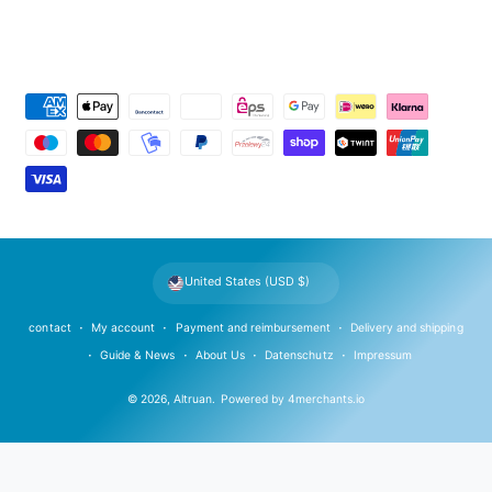
P
a
y
m
e
n
t
United States (USD $)
m
e
contact
My account
Payment and reimbursement
Delivery and shipping
t
Guide & News
About Us
Datenschutz
Impressum
h
© 2026,
Altruan
.
Powered by
4merchants.io
o
d
s