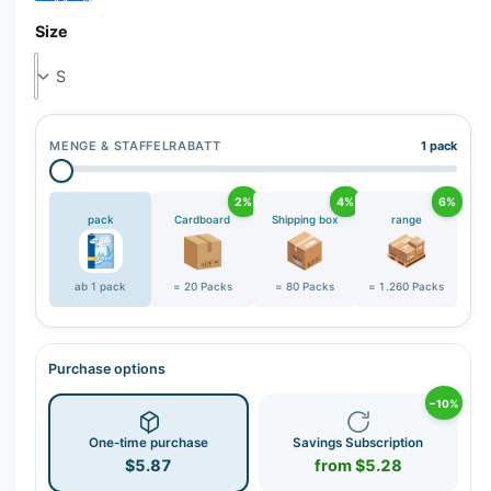
r
y
Size
v
i
e
w
MENGE & STAFFELRABATT
1 pack
2%
4%
6%
pack
Cardboard
Shipping box
range
ab 1 pack
= 20 Packs
= 80 Packs
= 1.260 Packs
Purchase options
−10%
One-time purchase
Savings Subscription
$5.87
from $5.28