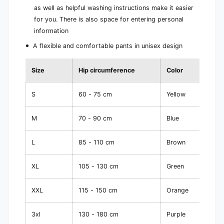
as well as helpful washing instructions make it easier
for you. There is also space for entering personal
information
A flexible and comfortable pants in unisex design
Size
Hip circumference
Color
Piec
S
60 - 75 cm
Yellow
20 p
M
70 - 90 cm
Blue
20 p
L
85 - 110 cm
Brown
20 p
XL
105 - 130 cm
Green
20 p
XXL
115 - 150 cm
Orange
20 p
3xl
130 - 180 cm
Purple
20 p