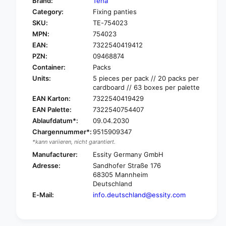
Brand:
Tena
o
f
Category:
Fixing panties
r
o
SKU:
TE-754023
T
r
E
MPN:
754023
T
N
E
EAN:
7322540419412
A
N
PZN:
09468874
f
A
Container:
Packs
i
f
Units:
5 pieces per pack // 20 packs per
x
i
cardboard // 63 boxes per palette
e
x
EAN Karton:
7322540419429
d
e
i
EAN Palette:
7322540754407
d
n
Ablaufdatum*:
09.04.2030
i
c
n
Chargennummer*:
9515909347
o
c
*kann variieren, nicht garantiert.
n
o
Manufacturer:
Essity Germany GmbH
t
n
Adresse:
Sandhofer Straße 176
i
t
68305 Mannheim
n
i
Deutschland
e
n
E-Mail:
info.deutschland@essity.com
n
e
c
n
e
c
f