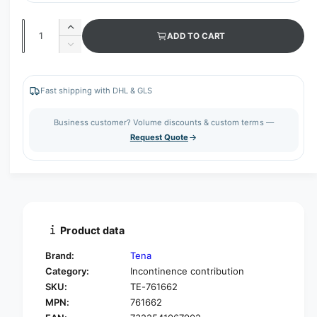
Q
I
ADD TO CART
u
n
D
c
a
e
r
c
n
e
r
Fast shipping with DHL & GLS
t
a
e
s
i
a
Business customer? Volume discounts & custom terms —
e
s
t
Request Quote
q
e
y
u
q
a
u
n
a
t
n
i
t
t
i
Product data
y
t
f
y
Brand:
Tena
o
f
Category:
Incontinence contribution
r
o
SKU:
TE-761662
T
r
E
MPN:
761662
T
N