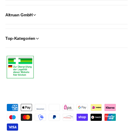
Altruan GmbH
Top-Kategorien
P
a
y
m