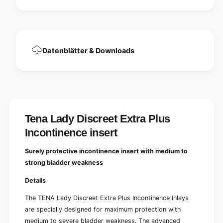
n
I
c
n
o
c
n
o
t
n
i
Datenblätter & Downloads
t
n
i
e
n
n
e
c
n
e
c
i
e
n
Tena Lady Discreet Extra Plus
i
s
n
Incontinence insert
e
s
r
e
Surely protective incontinence insert with medium to
t
r
|
strong bladder weakness
t
P
|
Details
a
P
c
a
The TENA Lady Discreet Extra Plus Incontinence Inlays
k
c
are specially designed for maximum protection with
(
k
1
medium to severe bladder weakness. The advanced
(