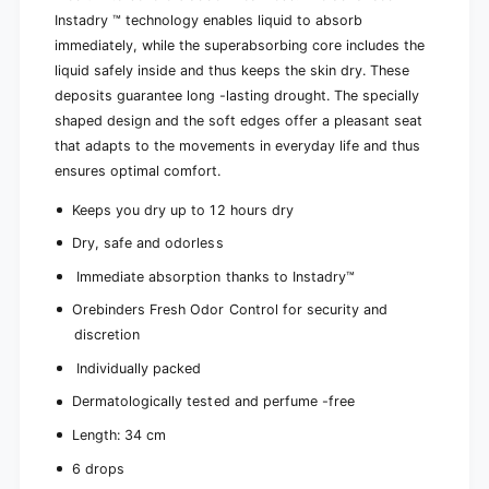
6
1
Instadry ™ technology enables liquid to absorb
p
6
immediately, while the superabsorbing core includes the
i
p
liquid safely inside and thus keeps the skin dry. These
e
i
c
deposits guarantee long -lasting drought. The specially
e
e
shaped design and the soft edges offer a pleasant seat
c
s
e
that adapts to the movements in everyday life and thus
)
s
ensures optimal comfort.
)
Keeps you dry up to 12 hours dry
Dry, safe and odorless
Immediate absorption thanks to Instadry
™
Orebinders Fresh Odor Control for security and
discretion
Individually packed
Dermatologically tested and perfume -free
Length:
34
cm
6 drops