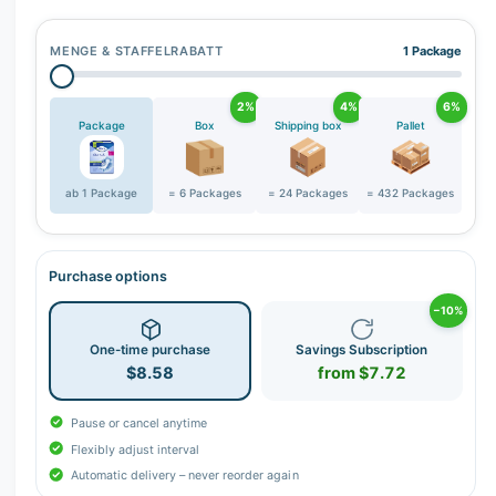
r
y
MENGE & STAFFELRABATT
1 Package
v
i
2%
4%
6%
e
Package
Box
Shipping box
Pallet
w
ab 1 Package
= 6 Packages
= 24 Packages
= 432 Packages
Purchase options
−10%
One-time purchase
Savings Subscription
$8.58
from $7.72
Pause or cancel anytime
Flexibly adjust interval
Automatic delivery – never reorder again