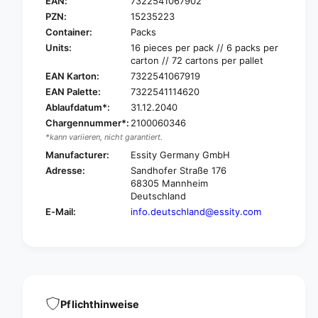
E
EAN:
7322541067902
A
N
PZN:
15235223
L
A
Container:
Packs
a
L
Units:
16 pieces per pack // 6 packs per
d
a
carton // 72 cartons per pallet
y
d
EAN Karton:
7322541067919
D
y
i
EAN Palette:
7322541114620
D
s
Ablaufdatum*:
31.12.2040
i
c
s
Chargennummer*:
2100060346
r
c
*kann variieren, nicht garantiert.
e
r
Manufacturer:
Essity Germany GmbH
e
e
Adresse:
Sandhofer Straße 176
t
e
68305 Mannheim
E
t
Deutschland
x
E
E-Mail:
info.deutschland@essity.com
t
x
r
t
a
r
P
a
l
P
u
l
s
u
Pflichthinweise
I
s