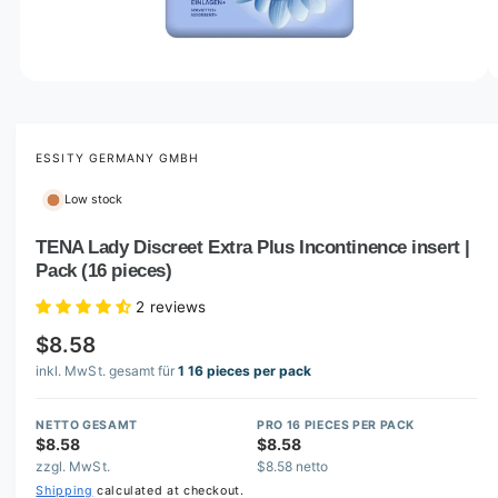
o
w
a
v
O
1
/
of
2
p
a
e
i
n
m
ESSITY GERMANY GMBH
l
e
d
a
Low stock
i
b
a
1
TENA Lady Discreet Extra Plus Incontinence insert |
l
i
Pack (16 pieces)
n
e
m
i
o
2 reviews
d
n
a
$8.58
l
g
inkl. MwSt. gesamt für
1 16 pieces per pack
a
l
NETTO GESAMT
PRO 16 PIECES PER PACK
$8.58
$8.58
l
zzgl. MwSt.
$8.58 netto
e
Shipping
calculated at checkout.