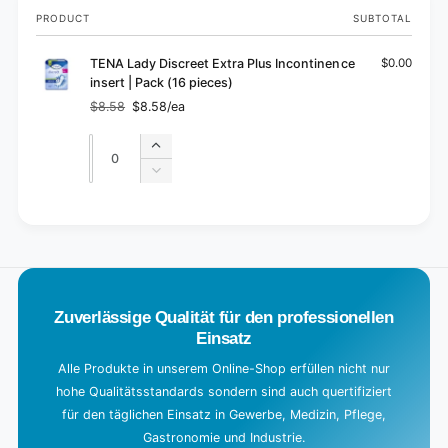
Your
PRODUCT
SUBTOTAL
cart
TENA Lady Discreet Extra Plus Incontinence
$0.00
insert | Pack (16 pieces)
$8.58
$8.58/ea
Regular
Sale
price
price
Quantity
Quantity
Increase
quantity
Decrease
for
quantity
Default
for
L
Title
Default
o
Title
a
d
Zuverlässige Qualität für den professionellen
i
Einsatz
n
g
Alle Produkte in unserem Online-Shop erfüllen nicht nur
hohe Qualitätsstandards sondern sind auch quertifiziert
.
für den täglichen Einsatz in Gewerbe, Medizin, Pflege,
.
Gastronomie und Industrie.
.