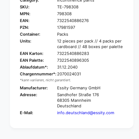
Category:
Incontinence pants
r
o
SKU:
TE-798308
T
r
e
MPN:
798308
T
n
e
EAN:
7322540886276
a
n
PZN:
17981597
M
a
Container:
Packs
e
M
Units:
12 pieces per pack // 4 packs per
n
e
cardboard // 48 boxes per palette
A
n
EAN Karton:
7322540886283
c
A
t
EAN Palette:
7322540896305
c
i
Ablaufdatum*:
31.12.2040
t
v
i
Chargennummer*:
2070024031
e
v
*kann variieren, nicht garantiert.
F
e
Manufacturer:
Essity Germany GmbH
i
F
Adresse:
Sandhofer Straße 176
t
i
68305 Mannheim
P
t
Deutschland
a
P
E-Mail:
info.deutschland@essity.com
n
a
t
n
s
t
M
s
a
M