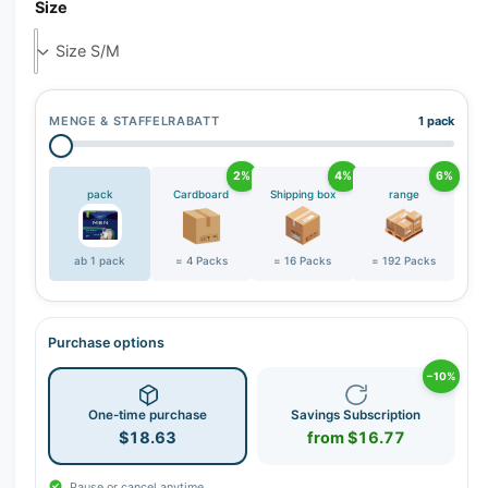
r
Size
y
v
i
e
MENGE & STAFFELRABATT
1 pack
w
2%
4%
6%
pack
Cardboard
Shipping box
range
ab 1 pack
= 4 Packs
= 16 Packs
= 192 Packs
Purchase options
−10%
One-time purchase
Savings Subscription
$18.63
from $16.77
Pause or cancel anytime