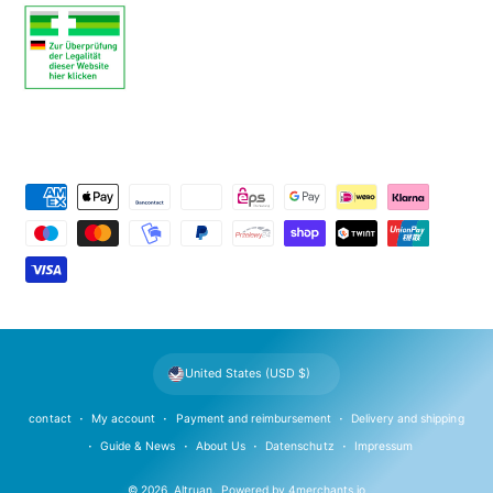
P
a
y
m
e
n
t
United States (USD $)
m
e
contact
My account
Payment and reimbursement
Delivery and shipping
t
Guide & News
About Us
Datenschutz
Impressum
h
© 2026,
Altruan
.
Powered by
4merchants.io