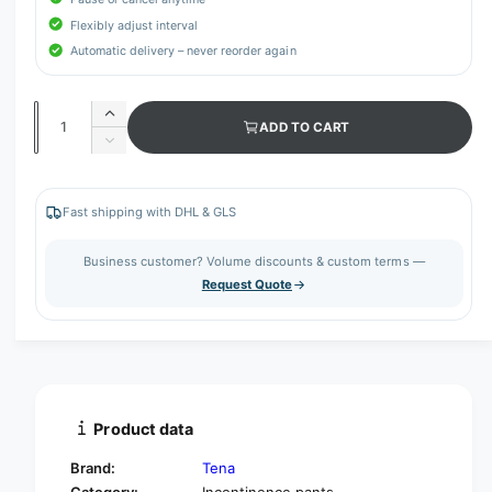
Flexibly adjust interval
Automatic delivery – never reorder again
Q
I
ADD TO CART
u
n
D
c
a
e
r
c
n
e
r
Fast shipping with DHL & GLS
t
a
e
s
i
a
Business customer? Volume discounts & custom terms —
e
s
t
Request Quote
q
e
y
u
q
a
u
n
a
t
n
i
t
t
i
Product data
y
t
f
y
Brand:
Tena
o
f