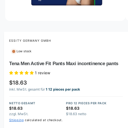
o
w
a
v
O
1
/
of
2
p
a
e
i
n
m
ESSITY GERMANY GMBH
l
e
d
a
Low stock
i
b
a
1
Tena Men Active Fit Pants Maxi incontinence pants
l
i
n
e
1 review
m
i
o
$18.63
d
n
a
inkl. MwSt. gesamt für
1 12 pieces per pack
l
g
a
NETTO GESAMT
PRO 12 PIECES PER PACK
l
$18.63
$18.63
zzgl. MwSt.
$18.63 netto
l
Shipping
calculated at checkout.
e