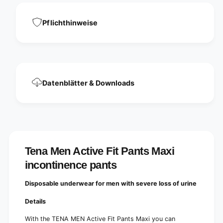
x
a
i
x
Pflichthinweise
i
i
n
i
c
n
o
c
n
o
t
n
i
Datenblätter & Downloads
t
n
i
e
n
n
e
c
n
e
c
p
e
a
Tena Men Active Fit Pants Maxi
p
n
a
incontinence pants
t
n
s
t
Disposable underwear for men with severe loss of urine
s
Details
With the TENA MEN Active Fit Pants Maxi you can