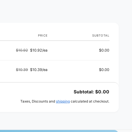
o
d
s
PRICE
SUBTOTAL
$10.92
$10.92/ea
$0.00
Regular
Sale
price
price
$10.39
$10.39/ea
$0.00
Regular
Sale
price
price
Subtotal:
$0.00
Taxes, Discounts and
shipping
calculated at checkout.