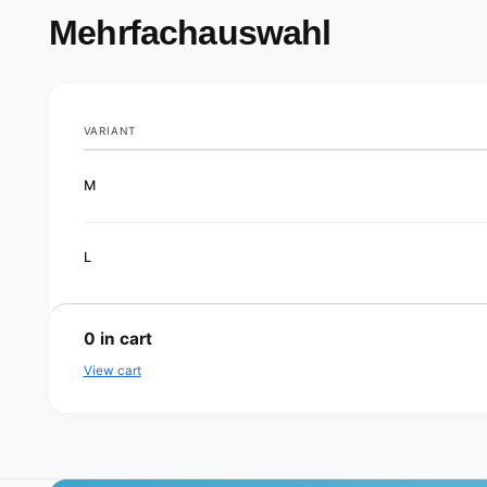
Mehrfachauswahl
VARIANT
Your
M
cart
L
L
o
0
in cart
a
View cart
d
i
n
g