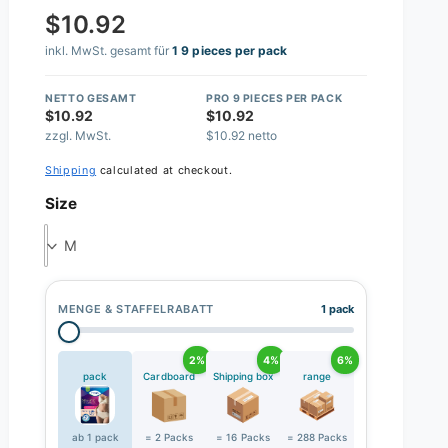
$10.92
inkl. MwSt. gesamt für
1 9 pieces per pack
NETTO GESAMT
PRO 9 PIECES PER PACK
$10.92
$10.92
zzgl. MwSt.
$10.92 netto
Shipping
calculated at checkout.
Size
M
MENGE & STAFFELRABATT
1 pack
2%
4%
6%
pack
Cardboard
Shipping box
range
ab 1 pack
= 2 Packs
= 16 Packs
= 288 Packs