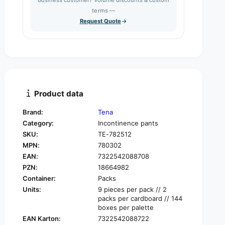
e
s
q
terms —
t
e
u
Request Quote
q
y
a
u
n
a
t
n
i
t
t
i
y
t
f
y
Product data
o
f
r
o
Brand:
Tena
T
r
Category:
Incontinence pants
E
T
N
SKU:
TE-782512
E
A
MPN:
780302
N
S
A
EAN:
7322542088708
i
S
PZN:
18664982
l
i
Container:
Packs
h
l
Units:
9 pieces per pack // 2
o
h
packs per cardboard // 144
u
o
boxes per palette
e
u
EAN Karton:
7322542088722
t
e