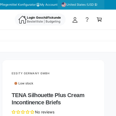
y
United States (USD $)
 unseren Newsletter für aktuelle Angebote & Aktionen
Pflegemittel Konfigurator
My Account
A
C
c
Login Geschäftskunde
a
Bestellliste | Budgeting
c
rt
o
u
nt
ESSITY GERMANY GMBH
Low stock
TENA Silhouette Plus Cream
Incontinence Briefs
No reviews