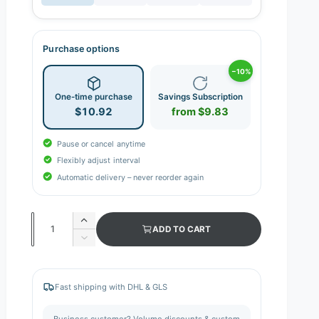
Purchase options
−10%
One-time purchase
Savings Subscription
$10.92
from $9.83
Pause or cancel anytime
Flexibly adjust interval
Automatic delivery – never reorder again
Q
I
ADD TO CART
n
u
D
c
e
a
r
c
n
e
r
Fast shipping with DHL & GLS
a
e
t
s
a
i
Business customer? Volume discounts & custom