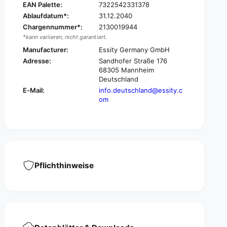
t
EAN Palette:
7322542331378
t
e
Ablaufdatum*:
31.12.2040
t
P
e
Chargennummer*:
2130019944
l
P
*kann variieren, nicht garantiert.
u
l
Manufacturer:
Essity Germany GmbH
s
u
Adresse:
Sandhofer Straße 176
C
s
68305 Mannheim
r
C
Deutschland
e
r
E-Mail:
info.deutschland@essity.c
a
e
om
m
a
I
m
n
I
c
n
o
c
n
o
t
n
Pflichthinweise
i
t
n
i
e
n
n
e
c
n
e
c
B