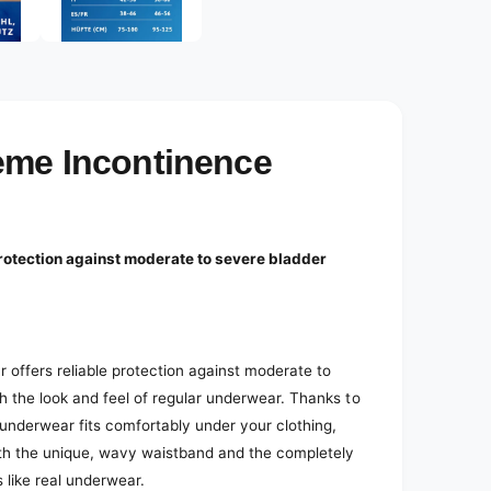
e
d
i
a
2
i
n
m
o
eme Incontinence
d
a
l
otection against moderate to severe bladder
offers reliable protection against moderate to
 the look and feel of regular underwear.
Thanks to
 underwear fits comfortably under your clothing,
th the unique, wavy waistband and the completely
 like real underwear.