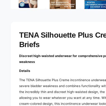
e
d
l
i
a
e
1
r
i
n
y
m
o
v
TENA Silhouette Plus Cr
d
a
i
l
Briefs
e
w
Discreet high-waisted underwear for comprehensive pr
weakness
Details
The TENA Silhouette Plus Creme incontinence underwear 
severe bladder weakness and combines functionality with
the incredibly thin and discreet high-waisted design, the
allowing you to wear whatever you want at any time. Wi
cream-colored design, this incontinence underwear looks