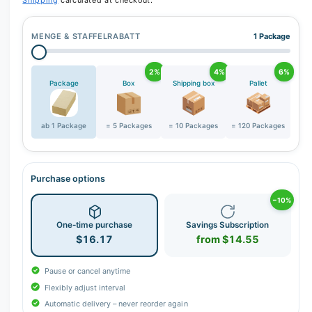
Shipping
calculated at checkout.
MENGE & STAFFELRABATT
1 Package
2%
4%
6%
Package
Box
Shipping box
Pallet
ab 1 Package
= 5 Packages
= 10 Packages
= 120 Packages
Purchase options
−10%
One-time purchase
Savings Subscription
$16.17
from $14.55
Pause or cancel anytime
Flexibly adjust interval
Automatic delivery – never reorder again