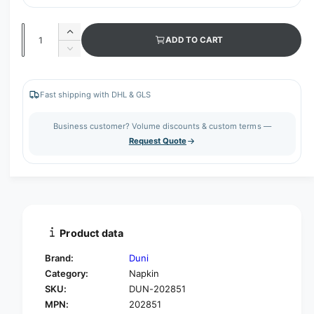
Q
I
ADD TO CART
u
n
D
c
a
e
r
c
n
e
r
Fast shipping with DHL & GLS
t
a
e
s
i
a
Business customer? Volume discounts & custom terms —
e
s
t
Request Quote
q
e
y
u
q
a
u
n
a
t
n
i
t
t
i
Product data
y
t
f
y
Brand:
Duni
o
f
Category:
Napkin
r
o
SKU:
DUN-202851
Z
r
e
MPN:
202851
Z