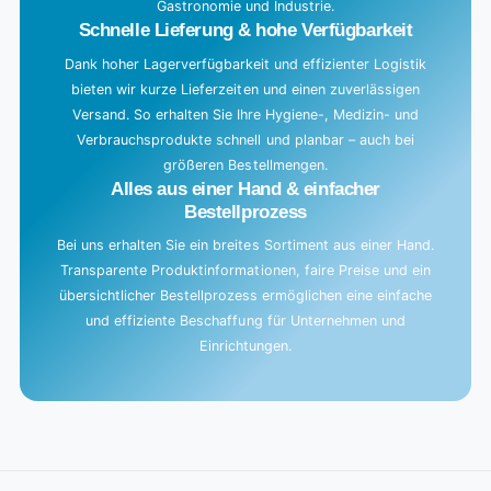
Gastronomie und Industrie.
.
Schnelle Lieferung & hohe Verfügbarkeit
Dank hoher Lagerverfügbarkeit und effizienter Logistik
bieten wir kurze Lieferzeiten und einen zuverlässigen
Versand. So erhalten Sie Ihre Hygiene-, Medizin- und
Verbrauchsprodukte schnell und planbar – auch bei
größeren Bestellmengen.
Alles aus einer Hand & einfacher
Bestellprozess
Bei uns erhalten Sie ein breites Sortiment aus einer Hand.
Transparente Produktinformationen, faire Preise und ein
übersichtlicher Bestellprozess ermöglichen eine einfache
und effiziente Beschaffung für Unternehmen und
Einrichtungen.