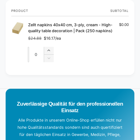
Your
PRODUCT
SUBTOTAL
cart
Zellt napkins 40x40 cm, 3-ply, cream - High-
$0.00
quality table decoration | Pack (250 napkins)
$24.88
$16.17/ea
Regular
Sale
price
price
Quantity
Quantity
Increase
quantity
Decrease
for
quantity
Default
for
L
Title
Default
o
Title
a
d
Zuverlässige Qualität für den professionellen
i
Einsatz
n
g
Alle Produkte in unserem Online-Shop erfüllen nicht nur
hohe Qualitätsstandards sondern sind auch quertifiziert
.
für den täglichen Einsatz in Gewerbe, Medizin, Pflege,
.