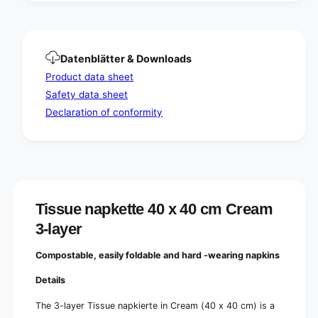
c
,
r
c
e
r
a
e
Datenblätter & Downloads
m
a
-
Product data sheet
m
H
-
Safety data sheet
i
H
Declaration of conformity
g
i
h
g
-
h
q
-
u
q
a
u
l
a
Tissue napkette 40 x 40 cm Cream
i
l
t
3-layer
i
y
t
t
y
Compostable, easily foldable and hard -wearing napkins
a
t
b
Details
a
l
b
e
The 3-layer Tissue napkierte in Cream (40 x 40 cm) is a
l