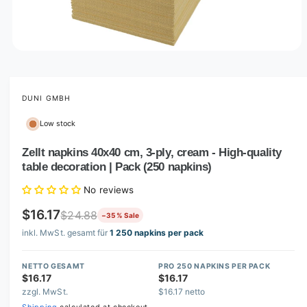
O
p
e
n
m
DUNI GMBH
e
d
Low stock
i
a
1
Zellt napkins 40x40 cm, 3-ply, cream - High-quality
i
table decoration | Pack (250 napkins)
n
m
o
No reviews
d
a
$16.17
$24.88
−35 % Sale
l
inkl. MwSt. gesamt für
1 250 napkins per pack
NETTO GESAMT
PRO 250 NAPKINS PER PACK
$16.17
$16.17
zzgl. MwSt.
$16.17 netto