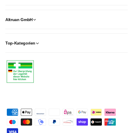
Altruan GmbH
Top-Kategorien
P
a
y