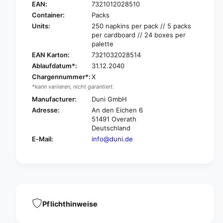
l
e
EAN:
7321012028510
l
l
Container:
Packs
t
l
Units:
250 napkins per pack // 5 packs
n
t
per cardboard // 24 boxes per
a
n
palette
p
a
EAN Karton:
7321032028514
k
p
Ablaufdatum*:
31.12.2040
i
k
Chargennummer*:
X
n
i
s
*kann variieren, nicht garantiert.
n
4
s
Manufacturer:
Duni GmbH
0
4
Adresse:
An den Eichen 6
x
0
51491 Overath
4
x
Deutschland
0
4
E-Mail:
info@duni.de
c
0
m
c
,
m
3
,
-
3
p
-
l
p
Pflichthinweise
y
l
,
y