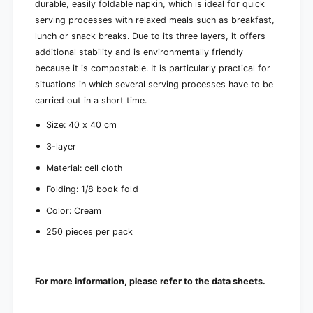
d
e
durable, easily foldable napkin, which is ideal for quick
e
d
serving processes with relaxed meals such as breakfast,
c
e
lunch or snack breaks. Due to its three layers, it offers
o
c
additional stability and is environmentally friendly
r
o
a
because it is compostable. It is particularly practical for
r
t
a
situations in which several serving processes have to be
i
t
carried out in a short time.
o
i
n
o
Size: 40 x 40 cm
|
n
P
3-layer
|
a
P
Material: cell cloth
c
a
k
Folding: 1/8 book fold
c
(
k
Color: Cream
2
(
5
2
250 pieces per pack
0
5
n
0
a
n
p
For more information, please refer to the data sheets.
a
k
p
i
k