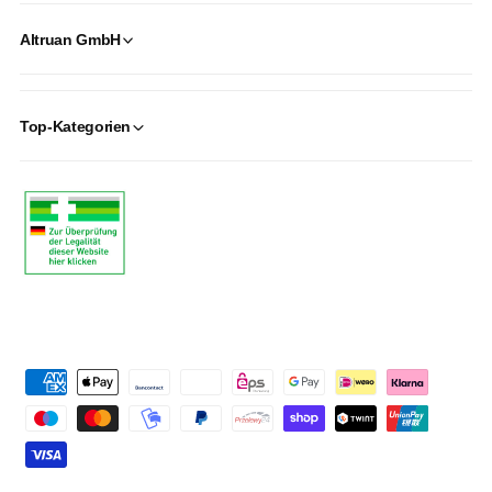
Altruan GmbH
Top-Kategorien
P
a
y
m
e