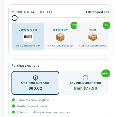
MENGE & STAFFELRABATT
1 Cardboard box
2%
4%
Cardboard box
Shipping box
Pallet
ab 1 Cardboard box
= 4 Cardboard boxes
= 28 Cardboard boxes
Purchase options
−10%
One-time purchase
Savings Subscription
$86.62
from $77.96
Pause or cancel anytime
Flexibly adjust interval
Automatic delivery – never reorder again