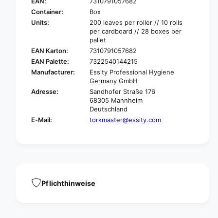
o
EAN:
7310791057682
k
r
Container:
Box
1
k
Units:
200 leaves per roller // 10 rolls
2
1
per cardboard // 28 boxes per
9
2
pallet
2
9
EAN Karton:
7310791057682
6
2
EAN Palette:
7322540144215
5
6
Manufacturer:
Essity Professional Hygiene
S
5
Germany GmbH
t
S
a
Adresse:
Sandhofer Straße 176
t
n
68305 Mannheim
a
Deutschland
d
n
a
E-Mail:
torkmaster@essity.com
d
r
a
d
r
p
d
a
p
p
a
e
p
Pflichthinweise
r
e
t
r
o
t
w
o