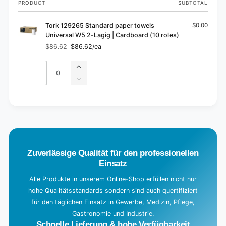
PRODUCT
SUBTOTAL
cart
Tork 129265 Standard paper towels
$0.00
Universal W5 2-Lagig | Cardboard (10 roles)
$86.62
$86.62/ea
Regular
Sale
price
price
Quantity
Quantity
Increase
quantity
Decrease
for
quantity
Default
for
L
Title
Default
o
Title
a
d
Zuverlässige Qualität für den professionellen
i
Einsatz
n
g
Alle Produkte in unserem Online-Shop erfüllen nicht nur
hohe Qualitätsstandards sondern sind auch quertifiziert
.
für den täglichen Einsatz in Gewerbe, Medizin, Pflege,
.
Gastronomie und Industrie.
.
Schnelle Lieferung & hohe Verfügbarkeit