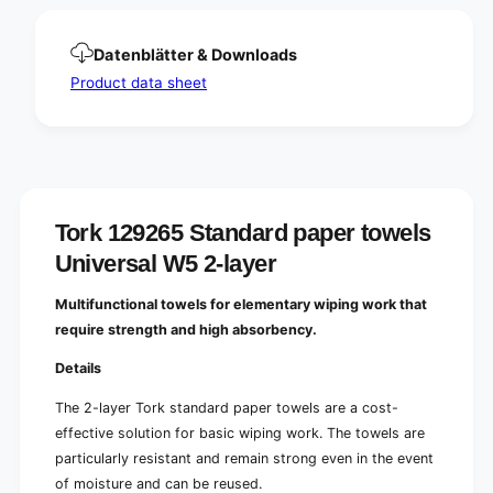
e
w
l
e
s
l
Datenblätter & Downloads
U
s
Product data sheet
n
U
i
n
v
i
e
v
r
e
s
r
a
s
Tork 129265 Standard paper towels
l
a
W
Universal W5 2-layer
l
5
W
2
5
Multifunctional towels for elementary wiping work that
-
2
require strength and high absorbency.
L
-
a
L
Details
g
a
i
The 2-layer Tork standard paper towels are a cost-
g
g
i
effective solution for basic wiping work. The towels are
|
g
particularly resistant and remain strong even in the event
C
|
of moisture and can be reused.
a