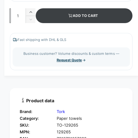
Q
I
ADD TO CART
u
n
D
c
a
e
r
c
n
e
r
Fast shipping with DHL & GLS
t
a
e
s
i
a
Business customer? Volume discounts & custom terms —
e
s
t
Request Quote
q
e
y
u
q
a
u
n
a
t
n
i
t
t
i
Product data
y
t
f
y
Brand:
Tork
o
f
Category:
Paper towels
r
o
SKU:
TO-129265
T
r
o
MPN:
129265
T
r