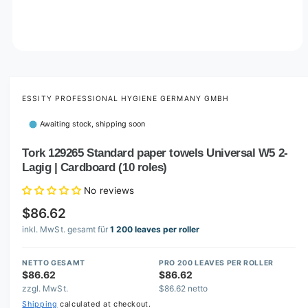
O
p
e
n
m
ESSITY PROFESSIONAL HYGIENE GERMANY GMBH
e
d
Awaiting stock, shipping soon
i
a
1
Tork 129265 Standard paper towels Universal W5 2-
i
Lagig | Cardboard (10 roles)
n
m
o
No reviews
d
a
$86.62
l
inkl. MwSt. gesamt für
1 200 leaves per roller
NETTO GESAMT
PRO 200 LEAVES PER ROLLER
$86.62
$86.62
zzgl. MwSt.
$86.62 netto
Shipping
calculated at checkout.