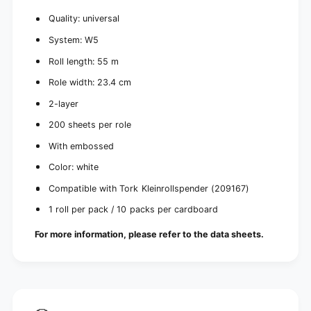
C
r
a
Quality: universal
d
r
b
d
System: W5
o
b
Roll length: 55 m
a
o
r
a
Role width: 23.4 cm
d
r
(
2-layer
d
1
(
200 sheets per role
0
1
r
0
With embossed
o
r
l
Color: white
o
e
l
Compatible with Tork Kleinrollspender (209167)
s
e
)
1 roll per pack / 10 packs per cardboard
s
)
For more information, please refer to the data sheets.