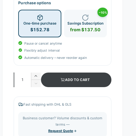
Purchase options
−10%
One-time purchase
Savings Subscription
$152.78
from $137.50
Pause or cancel anytime
Flexibly adjust interval
Automatic delivery – never reorder again
Q
I
ADD TO CART
n
u
D
c
e
a
r
c
n
e
r
Fast shipping with DHL & GLS
a
e
t
s
a
i
Business customer? Volume discounts & custom
e
s
q
terms —
t
e
u
Request Quote
q
y
a