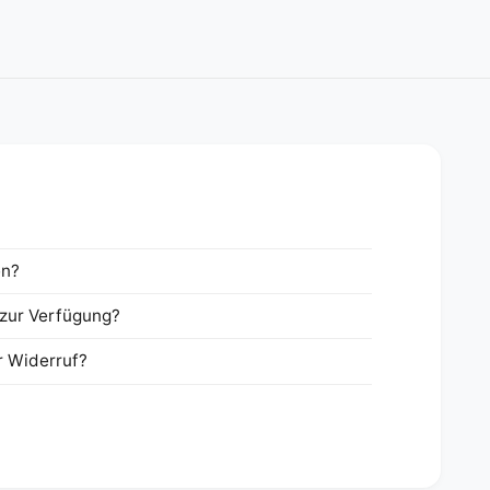
en?
zur Verfügung?
r Widerruf?