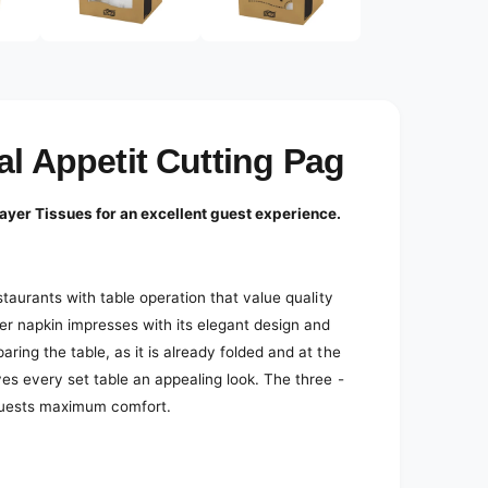
e
d
i
a
2
i
n
m
o
al Appetit Cutting Pag
d
a
l
ayer Tissues for an excellent guest experience.
staurants with table operation that value quality
per napkin impresses with its elegant design and
ring the table, as it is already folded and at the
ves every set table an appealing look. The three -
 guests maximum comfort.