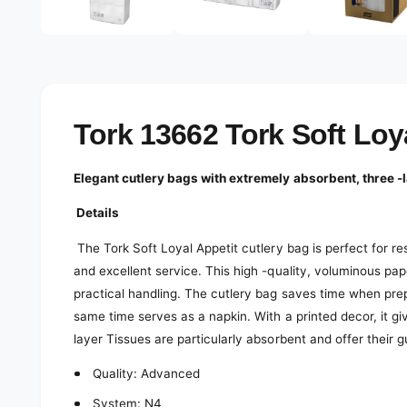
e
d
l
i
a
e
1
r
i
n
y
m
o
v
Tork 13662 Tork Soft Loy
d
a
i
l
e
Elegant cutlery bags with extremely absorbent, three -l
w
Details
The Tork Soft Loyal Appetit cutlery bag is perfect for re
and excellent service. This high -quality, voluminous pa
practical handling. The cutlery bag saves time when prepa
same time serves as a napkin. With a printed decor, it gi
layer Tissues are particularly absorbent and offer their
Quality: Advanced
System: N4