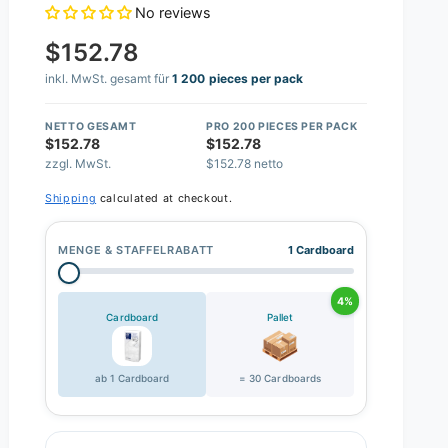
No reviews
$152.78
inkl. MwSt. gesamt für
1 200 pieces per pack
NETTO GESAMT
PRO 200 PIECES PER PACK
$152.78
$152.78
zzgl. MwSt.
$152.78 netto
Shipping
calculated at checkout.
MENGE & STAFFELRABATT
1 Cardboard
4%
Cardboard
Pallet
ab 1 Cardboard
= 30 Cardboards