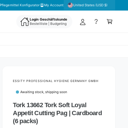
y
United States (USD $)
Pflegemittel Konfigurator
My Account
A
C
c
Login Geschäftskunde
a
Bestellliste | Budgeting
c
rt
o
u
nt
ESSITY PROFESSIONAL HYGIENE GERMANY GMBH
Awaiting stock, shipping soon
Tork 13662 Tork Soft Loyal
Appetit Cutting Pag | Cardboard
(6 packs)