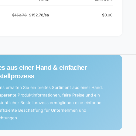
$152.78
$152.78/ea
$0.00
Regular
Sale
price
price
es aus einer Hand & einfacher
tellprozess
ns erhalten Sie ein breites Sortiment aus einer Hand.
sparente Produktinformationen, faire Preise und ein
sichtlicher Bestellprozess ermöglichen eine einfache
effiziente Beschaffung für Unternehmen und
ichtungen.