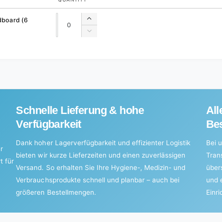
Quantity
Quantity
rdboard (6
Increase
quantity
Decrease
for
quantity
Default
for
Title
Default
Title
Schnelle Lieferung & hohe
All
Verfügbarkeit
Bes
Dank hoher Lagerverfügbarkeit und effizienter Logistik
Bei u
r
bieten wir kurze Lieferzeiten und einen zuverlässigen
Tran
t für
Versand. So erhalten Sie Ihre Hygiene-, Medizin- und
über
Verbrauchsprodukte schnell und planbar – auch bei
und 
größeren Bestellmengen.
Einr