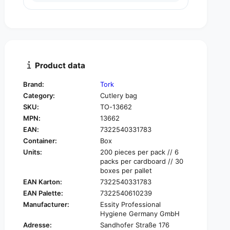
u
n
a
t
n
i
t
t
i
y
t
f
y
Product data
o
f
r
o
Brand:
Tork
T
r
Category:
Cutlery bag
o
T
r
SKU:
TO-13662
o
k
MPN:
13662
r
1
k
EAN:
7322540331783
3
1
Container:
Box
6
3
Units:
200 pieces per pack // 6
6
6
packs per cardboard // 30
2
6
boxes per pallet
T
2
EAN Karton:
7322540331783
o
T
EAN Palette:
7322540610239
r
o
k
Manufacturer:
Essity Professional
r
Hygiene Germany GmbH
S
k
o
Adresse:
Sandhofer Straße 176
S