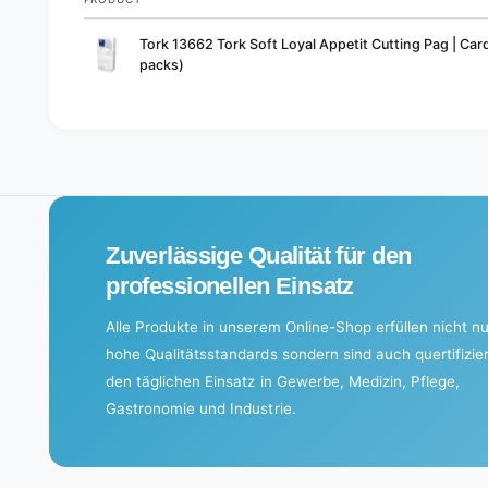
Your
Tork 13662 Tork Soft Loyal Appetit Cutting Pag | Ca
cart
packs)
L
o
a
d
i
Zuverlässige Qualität für den
n
g
professionellen Einsatz
.
Alle Produkte in unserem Online-Shop erfüllen nicht nu
.
hohe Qualitätsstandards sondern sind auch quertifizier
.
den täglichen Einsatz in Gewerbe, Medizin, Pflege,
Gastronomie und Industrie.