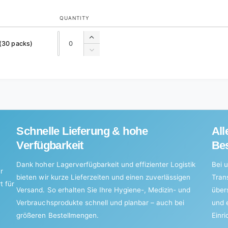
QUANTITY
Quantity
Quantity
Increase
 (30 packs)
quantity
Decrease
for
quantity
Default
for
Title
Default
Title
Schnelle Lieferung & hohe
All
Verfügbarkeit
Bes
Dank hoher Lagerverfügbarkeit und effizienter Logistik
Bei u
r
bieten wir kurze Lieferzeiten und einen zuverlässigen
Tran
t für
Versand. So erhalten Sie Ihre Hygiene-, Medizin- und
über
Verbrauchsprodukte schnell und planbar – auch bei
und 
größeren Bestellmengen.
Einr