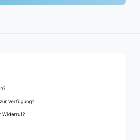
en?
zur Verfügung?
r Widerruf?