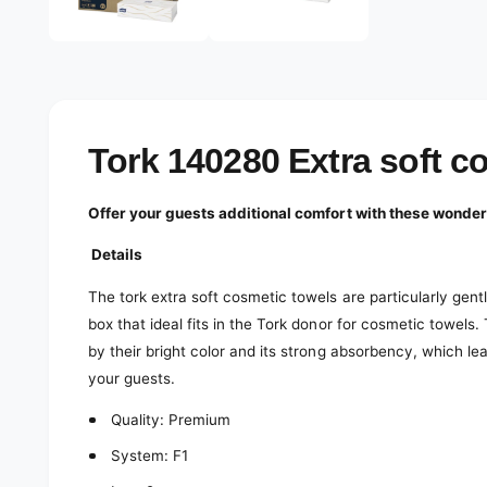
e
d
l
i
a
e
1
r
i
n
y
m
o
v
Tork 140280 Extra soft c
d
a
i
l
e
Offer your guests additional comfort with these wonderf
w
Details
The tork extra soft cosmetic towels are particularly gentl
box that ideal fits in the Tork donor for cosmetic towel
by their bright color and its strong absorbency, which l
your guests.
Quality: Premium
System: F1