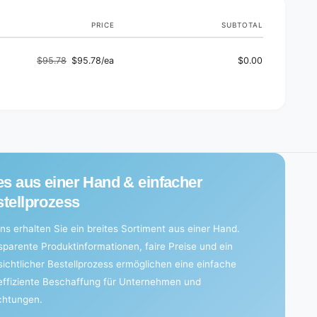
PRICE
SUBTOTAL
$95.78
$95.78/ea
$0.00
Regular
Sale
price
price
es aus einer Hand & einfacher
tellprozess
ns erhalten Sie ein breites Sortiment aus einer Hand.
sparente Produktinformationen, faire Preise und ein
sichtlicher Bestellprozess ermöglichen eine einfache
effiziente Beschaffung für Unternehmen und
ichtungen.