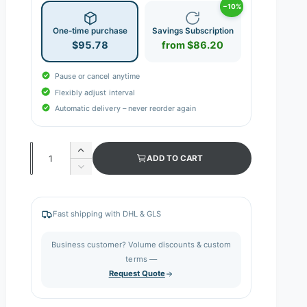
−10%
One-time purchase
Savings Subscription
$95.78
from $86.20
Pause or cancel anytime
Flexibly adjust interval
Automatic delivery – never reorder again
Q
I
ADD TO CART
n
u
D
c
e
a
r
c
n
e
r
Fast shipping with DHL & GLS
a
e
t
s
a
i
Business customer? Volume discounts & custom
e
s
q
terms —
t
e
u
Request Quote
q
y
a
u
n
a