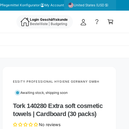
y
United States (USD $)
Pflegemittel Konfigurator
My Account
A
C
c
Login Geschäftskunde
a
Bestellliste | Budgeting
c
rt
o
u
nt
ESSITY PROFESSIONAL HYGIENE GERMANY GMBH
Awaiting stock, shipping soon
Tork 140280 Extra soft cosmetic
towels | Cardboard (30 packs)
No reviews