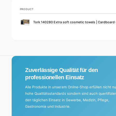
PRODUCT
Your
Tork 140280 Extra soft cosmetic towels | Cardboard
cart
L
o
a
d
i
Zuverlässige Qualität für den
n
g
professionellen Einsatz
.
Alle Produkte in unserem Online-Shop erfüllen nicht nu
.
hohe Qualitätsstandards sondern sind auch quertifizier
.
den täglichen Einsatz in Gewerbe, Medizin, Pflege,
Gastronomie und Industrie.