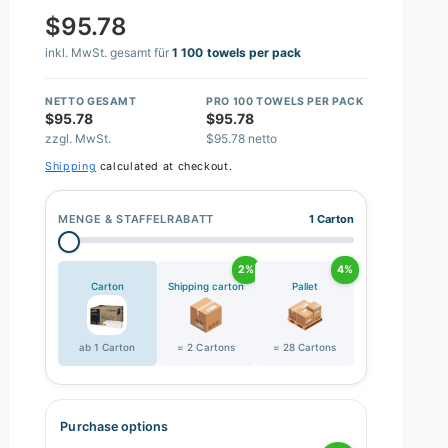
$95.78
inkl. MwSt. gesamt für
1 100 towels per pack
NETTO GESAMT
PRO 100 TOWELS PER PACK
$95.78
$95.78
zzgl. MwSt.
$95.78 netto
Shipping
calculated at checkout.
MENGE & STAFFELRABATT
1 Carton
2%
4%
Carton
Shipping carton
Pallet
ab 1 Carton
= 2 Cartons
= 28 Cartons
Purchase options