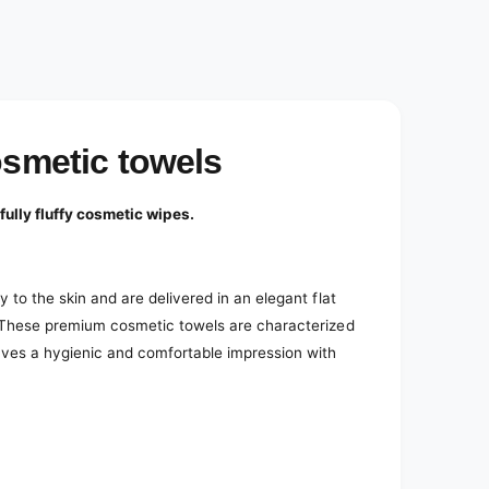
e
d
i
a
2
i
n
m
o
osmetic towels
d
a
l
ully fluffy cosmetic wipes.
y to the skin and are delivered in an elegant flat
s. These premium cosmetic towels are characterized
eaves a hygienic and comfortable impression with