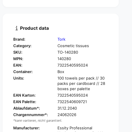
t
n
i
t
t
i
y
t
f
y
Product data
o
f
r
o
Brand:
Tork
T
r
Category:
Cosmetic tissues
o
T
r
SKU:
TO-140280
o
k
MPN:
140280
r
1
k
EAN:
7322540595024
4
1
Container:
Box
0
4
Units:
100 towels per pack // 30
2
0
packs per cardboard // 28
8
2
boxes per palette
0
8
EAN Karton:
7322540595024
E
0
EAN Palette:
7322540609721
x
E
t
Ablaufdatum*:
31.12.2040
x
r
Chargennummer*:
24062026
t
a
*kann variieren, nicht garantiert.
r
s
a
Manufacturer:
Essity Professional
o