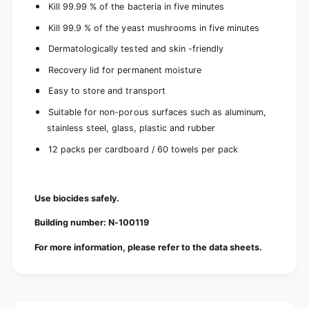
1
(
Kill 99.99 % of the bacteria in five minutes
2
1
p
Kill 99.9 % of the yeast mushrooms in five minutes
2
a
p
Dermatologically tested and skin -friendly
c
a
k
Recovery lid for permanent moisture
c
s
k
Easy to store and transport
)
s
)
Suitable for non-porous surfaces such as aluminum,
stainless steel, glass, plastic and rubber
12 packs per cardboard / 60 towels per pack
Use biocides safely.
Building number: N-100119
For more information, please refer to the data sheets.