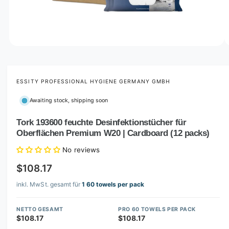
o
w
a
v
O
1
/
of
3
p
a
e
i
n
m
ESSITY PROFESSIONAL HYGIENE GERMANY GMBH
l
e
d
a
Awaiting stock, shipping soon
i
b
a
1
Tork 193600 feuchte Desinfektionstücher für
l
i
Oberflächen Premium W20 | Cardboard (12 packs)
n
e
m
i
o
No reviews
d
n
a
$108.17
l
g
inkl. MwSt. gesamt für
1 60 towels per pack
a
l
NETTO GESAMT
PRO 60 TOWELS PER PACK
l
$108.17
$108.17
e