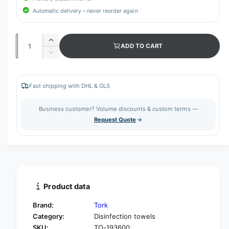
Automatic delivery – never reorder again
Q
I
ADD TO CART
u
n
D
c
a
e
r
c
n
e
r
Fast shipping with DHL & GLS
t
a
e
s
i
a
Business customer? Volume discounts & custom terms —
e
s
t
Request Quote
q
e
y
u
q
a
u
n
a
t
n
i
t
t
i
Product data
y
t
f
y
Brand:
Tork
o
f
Category:
Disinfection towels
r
o
SKU:
TO-193600
T