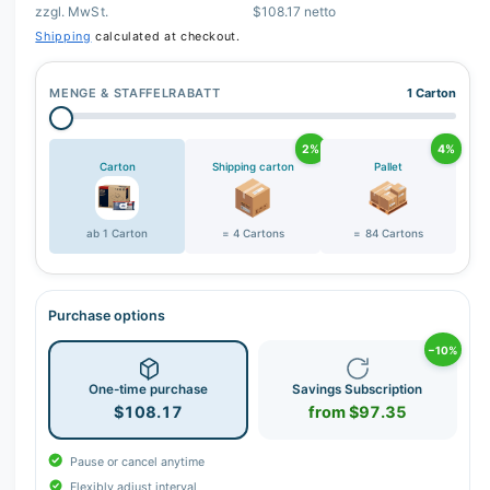
zzgl. MwSt.
$108.17 netto
r
Shipping
calculated at checkout.
y
v
MENGE & STAFFELRABATT
1 Carton
i
e
2%
4%
w
Carton
Shipping carton
Pallet
ab 1 Carton
= 4 Cartons
= 84 Cartons
Purchase options
−10%
One-time purchase
Savings Subscription
$108.17
from $97.35
Pause or cancel anytime
Flexibly adjust interval