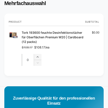
Mehrfachauswahl
Your
PRODUCT
SUBTOTAL
cart
Tork 193600 feuchte Desinfektionstücher
$0.00
für Oberflächen Premium W20 | Cardboard
(12 packs)
$108.17
$108.17/ea
Regular
Sale
price
price
Quantity
Quantity
Increase
quantity
Decrease
for
quantity
Default
for
L
Title
Default
o
Title
a
d
Zuverlässige Qualität für den professionellen
i
Einsatz
n