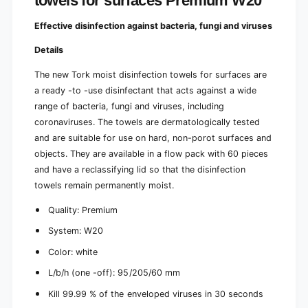
towels for surfaces Premium W20
c
e
h
n
Effective disinfection against bacteria, fungi and viruses
e
P
n
r
Details
P
e
r
m
The new Tork moist disinfection towels for surfaces are
e
i
a ready -to -use disinfectant that acts against a wide
m
u
i
range of bacteria, fungi and viruses, including
m
u
coronaviruses. The towels are dermatologically tested
W
m
and are suitable for use on hard, non-porot surfaces and
2
W
0
objects. They are available in a flow pack with 60 pieces
2
|
and have a reclassifying lid so that the disinfection
0
C
|
towels remain permanently moist.
a
C
r
a
Quality: Premium
d
r
System: W20
b
d
o
b
Color: white
a
o
r
L/b/h (one -off): 95/205/60 mm
a
d
r
Kill 99.99 % of the enveloped viruses in 30 seconds
(
d