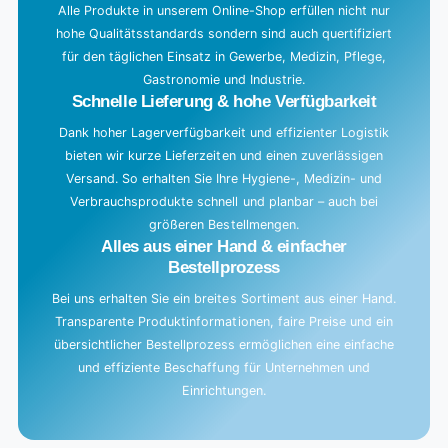
g
Alle Produkte in unserem Online-Shop erfüllen nicht nur
hohe Qualitätsstandards sondern sind auch quertifiziert
.
für den täglichen Einsatz in Gewerbe, Medizin, Pflege,
.
Gastronomie und Industrie.
.
Schnelle Lieferung & hohe Verfügbarkeit
Dank hoher Lagerverfügbarkeit und effizienter Logistik
bieten wir kurze Lieferzeiten und einen zuverlässigen
Versand. So erhalten Sie Ihre Hygiene-, Medizin- und
Verbrauchsprodukte schnell und planbar – auch bei
größeren Bestellmengen.
Alles aus einer Hand & einfacher
Bestellprozess
Bei uns erhalten Sie ein breites Sortiment aus einer Hand.
Transparente Produktinformationen, faire Preise und ein
übersichtlicher Bestellprozess ermöglichen eine einfache
und effiziente Beschaffung für Unternehmen und
Einrichtungen.