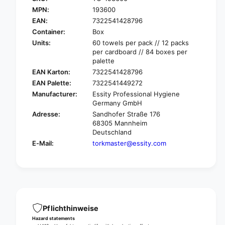
r
o
MPN:
193600
T
r
o
EAN:
7322541428796
k
r
Container:
Box
1
k
Units:
60 towels per pack // 12 packs
9
1
per cardboard // 84 boxes per
3
9
palette
6
3
EAN Karton:
7322541428796
0
6
EAN Palette:
7322541449272
0
0
Manufacturer:
Essity Professional Hygiene
f
0
Germany GmbH
e
f
u
Adresse:
Sandhofer Straße 176
e
c
68305 Mannheim
u
Deutschland
h
c
t
E-Mail:
torkmaster@essity.com
h
e
t
D
e
e
D
s
e
i
s
n
i
Pflichthinweise
f
n
e
Hazard statements
f