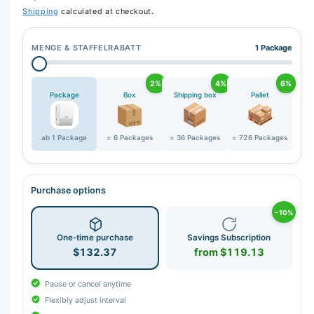
r
Shipping
calculated at checkout.
y
v
MENGE & STAFFELRABATT
1 Package
i
e
2%
4%
6%
w
Package
Box
Shipping box
Pallet
ab 1 Package
= 6 Packages
= 36 Packages
= 726 Packages
Purchase options
−10%
One-time purchase
Savings Subscription
$132.37
from $119.13
Pause or cancel anytime
Flexibly adjust interval