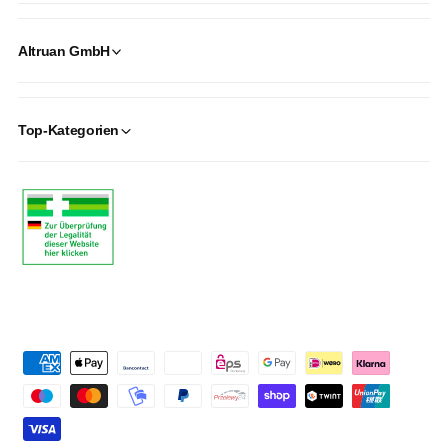
Altruan GmbH
Top-Kategorien
P
a
y
m