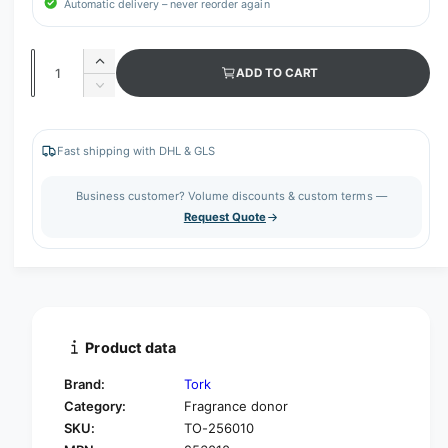
Automatic delivery – never reorder again
Q
I
ADD TO CART
u
n
D
c
a
e
r
c
n
e
r
Fast shipping with DHL & GLS
t
a
e
s
i
a
Business customer? Volume discounts & custom terms —
e
s
t
Request Quote
q
e
y
u
q
a
u
n
a
t
n
i
t
t
i
Product data
y
t
f
y
Brand:
Tork
o
f
Category:
Fragrance donor
r
o
SKU:
TO-256010
T
r