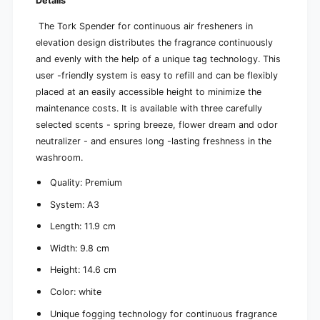
Details
a
k
c
(
The Tork Spender for continuous air fresheners in
k
1
(
elevation design distributes the fragrance continuously
p
1
and evenly with the help of a unique tag technology. This
i
p
user -friendly system is easy to refill and can be flexibly
e
i
placed at an easily accessible height to minimize the
c
e
e
maintenance costs. It is available with three carefully
c
)
e
selected scents - spring breeze, flower dream and odor
)
neutralizer - and ensures long -lasting freshness in the
washroom.
Quality: Premium
System: A3
Length: 11.9 cm
Width: 9.8 cm
Height: 14.6 cm
Color: white
Unique fogging technology for continuous fragrance