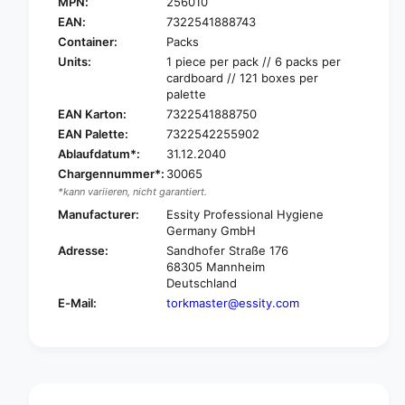
o
MPN:
256010
T
r
o
EAN:
7322541888743
k
r
Container:
Packs
2
k
Units:
1 piece per pack // 6 packs per
5
2
cardboard // 121 boxes per
6
5
palette
0
6
EAN Karton:
7322541888750
1
0
EAN Palette:
7322542255902
0
1
Ablaufdatum*:
31.12.2040
D
0
o
Chargennummer*:
30065
D
n
*kann variieren, nicht garantiert.
o
a
n
Manufacturer:
Essity Professional Hygiene
t
a
Germany GmbH
i
t
Adresse:
Sandhofer Straße 176
o
i
68305 Mannheim
n
o
Deutschland
s
n
E-Mail:
torkmaster@essity.com
f
s
o
f
r
o
c
r
o
c
n
o