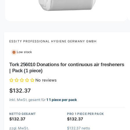
o
w
a
v
O
1
/
of
4
p
a
e
i
n
m
ESSITY PROFESSIONAL HYGIENE GERMANY GMBH
l
e
d
a
Low stock
i
b
a
1
Tork 256010 Donations for continuous air fresheners
l
i
| Pack (1 piece)
n
e
m
i
o
No reviews
d
n
a
$132.37
l
g
inkl. MwSt. gesamt für
1 1 piece per pack
a
l
NETTO GESAMT
PRO 1 PIECE PER PACK
l
$132.37
$132.37
e
zzgl. MwSt.
$132.37 netto