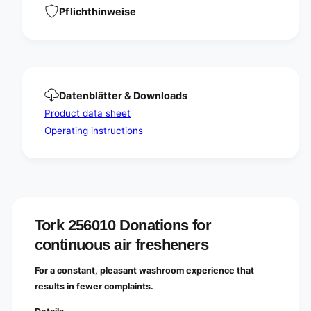
t
n
Pflichthinweise
i
t
n
i
u
n
o
u
u
o
s
u
Datenblätter & Downloads
a
s
i
Product data sheet
a
r
i
Operating instructions
f
r
r
f
e
r
s
e
h
s
e
h
n
e
Tork 256010 Donations for
e
n
continuous air fresheners
r
e
s
r
|
For a constant, pleasant washroom experience that
s
P
|
results in fewer complaints.
a
P
c