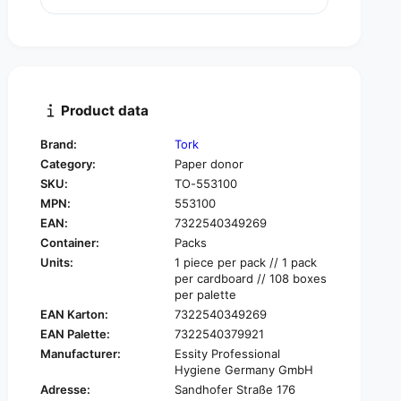
u
n
a
t
n
i
t
t
i
y
t
f
y
Product data
o
f
r
o
Brand:
Tork
T
r
Category:
Paper donor
o
T
r
SKU:
TO-553100
o
k
MPN:
553100
r
5
k
EAN:
7322540349269
5
5
Container:
Packs
3
5
Units:
1 piece per pack // 1 pack
1
3
per cardboard // 108 boxes
0
1
per palette
0
0
EAN Karton:
7322540349269
m
0
EAN Palette:
7322540379921
i
m
n
Manufacturer:
Essity Professional
i
Hygiene Germany GmbH
i
n
d
Adresse:
Sandhofer Straße 176
i