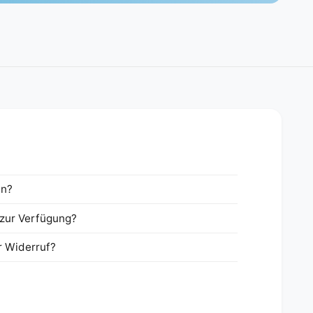
en?
zur Verfügung?
r Widerruf?