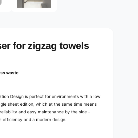
e
d
i
a
2
i
n
m
o
er for zigzag towels
d
a
l
ess waste
ation Design is perfect for environments with a low
ngle sheet edition, which at the same time means
reliability and easy maintenance by the side -
ue efficiency and a modern design.