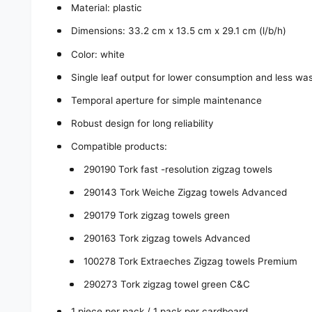
Material: plastic
Dimensions: 33.2 cm x 13.5 cm x 29.1 cm (l/b/h)
Color: white
Single leaf output for lower consumption and less wa
Temporal aperture for simple maintenance
Robust design for long reliability
Compatible products:
290190 Tork fast -resolution zigzag towels
290143 Tork Weiche Zigzag towels Advanced
290179 Tork zigzag towels green
290163 Tork zigzag towels Advanced
100278 Tork Extraeches Zigzag towels Premium
290273 Tork zigzag towel green C&C
1 piece per pack / 1 pack per cardboard