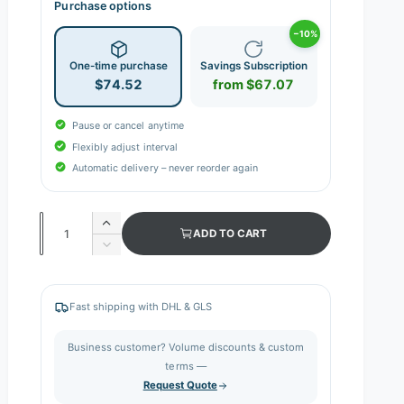
Purchase options
−10%
One-time purchase
Savings Subscription
$74.52
from $67.07
Pause or cancel anytime
Flexibly adjust interval
Automatic delivery – never reorder again
Q
I
ADD TO CART
n
u
D
c
e
a
r
c
n
e
r
Fast shipping with DHL & GLS
a
e
t
s
a
i
Business customer? Volume discounts & custom
e
s
q
terms —
t
e
u
Request Quote
q
y
a