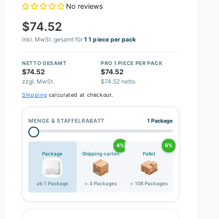
No reviews
$74.52
inkl. MwSt. gesamt für
1 1 piece per pack
NETTO GESAMT
PRO 1 PIECE PER PACK
$74.52
$74.52
zzgl. MwSt.
$74.52 netto
Shipping
calculated at checkout.
MENGE & STAFFELRABATT
1 Package
4%
6%
Package
Shipping carton
Pallet
ab 1 Package
= 4 Packages
= 108 Packages