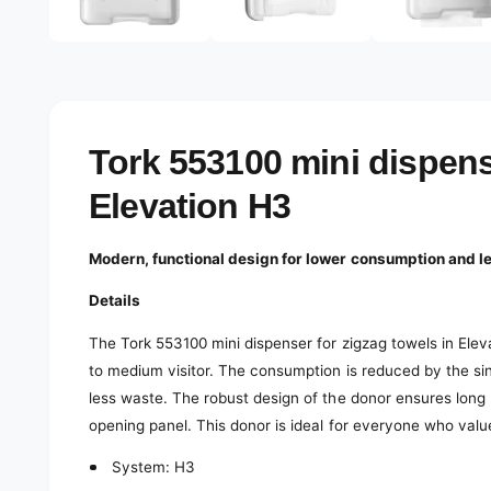
e
d
l
i
a
e
1
r
i
n
y
m
o
v
Tork 553100 mini dispens
d
a
i
l
Elevation H3
e
w
Modern, functional design for lower consumption and l
Details
The Tork 553100 mini dispenser for zigzag towels in Elev
to medium visitor. The consumption is reduced by the si
less waste. The robust design of the donor ensures long 
opening panel. This donor is ideal for everyone who val
System: H3