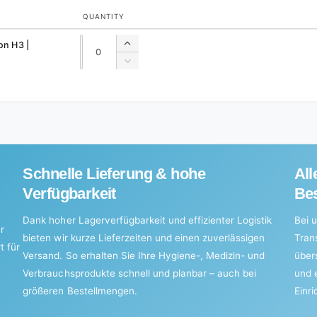
QUANTITY
Quantity
Quantity
on H3 |
Increase
quantity
Decrease
for
quantity
Default
for
Title
Default
Title
Schnelle Lieferung & hohe
All
Verfügbarkeit
Bes
Dank hoher Lagerverfügbarkeit und effizienter Logistik
Bei u
r
bieten wir kurze Lieferzeiten und einen zuverlässigen
Tran
t für
Versand. So erhalten Sie Ihre Hygiene-, Medizin- und
über
Verbrauchsprodukte schnell und planbar – auch bei
und 
größeren Bestellmengen.
Einr