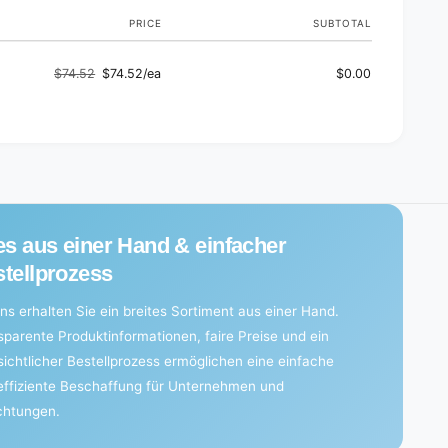
)
PRICE
SUBTOTAL
$74.52
$74.52/ea
$0.00
Regular
Sale
price
price
es aus einer Hand & einfacher
tellprozess
ns erhalten Sie ein breites Sortiment aus einer Hand.
sparente Produktinformationen, faire Preise und ein
sichtlicher Bestellprozess ermöglichen eine einfache
effiziente Beschaffung für Unternehmen und
ichtungen.