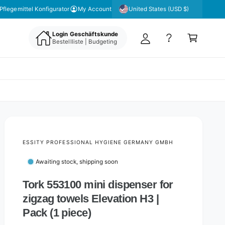
y
United States (USD $)
Pflegemittel Konfigurator
My Account
A
C
c
Login Geschäftskunde
a
Bestellliste | Budgeting
c
rt
o
u
nt
ESSITY PROFESSIONAL HYGIENE GERMANY GMBH
Awaiting stock, shipping soon
Tork 553100 mini dispenser for
zigzag towels Elevation H3 |
Pack (1 piece)