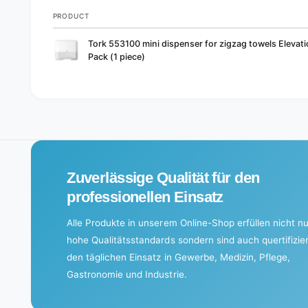
PRODUCT
Your
Tork 553100 mini dispenser for zigzag towels Elevati
cart
Pack (1 piece)
L
o
a
d
i
Zuverlässige Qualität für den
n
g
professionellen Einsatz
.
Alle Produkte in unserem Online-Shop erfüllen nicht nu
.
hohe Qualitätsstandards sondern sind auch quertifizier
.
den täglichen Einsatz in Gewerbe, Medizin, Pflege,
Gastronomie und Industrie.