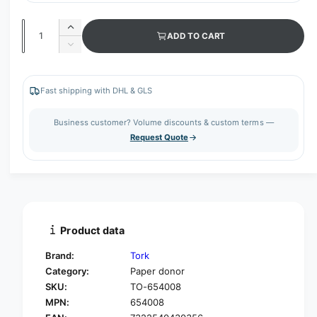
Q
I
ADD TO CART
u
n
D
c
a
e
r
c
n
e
r
Fast shipping with DHL & GLS
t
a
e
s
i
a
Business customer? Volume discounts & custom terms —
e
s
t
Request Quote
q
e
y
u
q
a
u
n
a
t
n
i
t
t
i
Product data
y
t
f
y
Brand:
Tork
o
f
Category:
Paper donor
r
o
SKU:
TO-654008
T
r
o
MPN:
654008
T
r