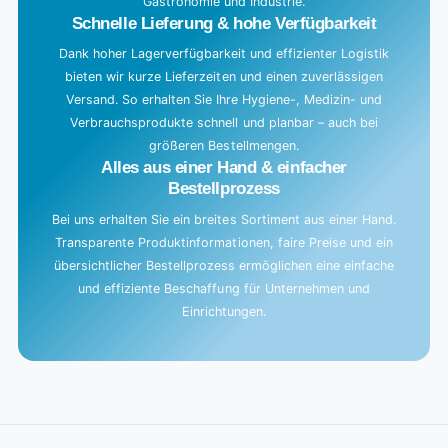
Gastronomie und Industrie.
.
Schnelle Lieferung & hohe Verfügbarkeit
Dank hoher Lagerverfügbarkeit und effizienter Logistik
bieten wir kurze Lieferzeiten und einen zuverlässigen
Versand. So erhalten Sie Ihre Hygiene-, Medizin- und
Verbrauchsprodukte schnell und planbar – auch bei
größeren Bestellmengen.
Alles aus einer Hand & einfacher
Bestellprozess
Bei uns erhalten Sie ein breites Sortiment aus einer Hand.
Transparente Produktinformationen, faire Preise und ein
übersichtlicher Bestellprozess ermöglichen eine einfache
und effiziente Beschaffung für Unternehmen und
Einrichtungen.