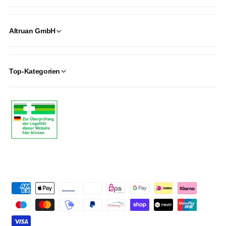
Altruan GmbH
Top-Kategorien
P
a
y
m