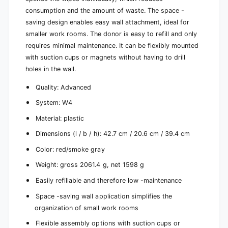
p
1
consumption and the amount of waste. The space -
i
p
saving design enables easy wall attachment, ideal for
e
i
smaller work rooms. The donor is easy to refill and only
c
e
e
requires minimal maintenance. It can be flexibly mounted
c
)
e
with suction cups or magnets without having to drill
)
holes in the wall.
Quality: Advanced
System: W4
Material: plastic
Dimensions (l / b / h): 42.7 cm / 20.6 cm / 39.4 cm
Color: red/smoke gray
Weight: gross 2061.4 g, net 1598 g
Easily refillable and therefore low -maintenance
Space -saving wall application simplifies the
organization of small work rooms
Flexible assembly options with suction cups or