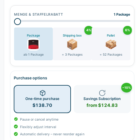
r
y
MENGE & STAFFELRABATT
1 Package
v
i
4%
6%
e
Package
Shipping box
Pallet
w
ab 1 Package
= 3 Packages
= 52 Packages
Purchase options
−10%
One-time purchase
Savings Subscription
$138.70
from $124.83
Pause or cancel anytime
Flexibly adjust interval
Automatic delivery – never reorder again