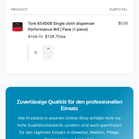
Your
PRODUCT
SUBTOTAL
cart
Tork 654008 Single cloth dispenser
$0.00
Performance W4 | Pack (1 piece)
$138.70
$138.70/ea
Regular
Sale
price
price
Quantity
Quantity
Increase
quantity
Decrease
for
quantity
Default
for
L
Title
Default
o
Title
a
d
Zuverlässige Qualität für den professionellen
i
Einsatz
n
g
Alle Produkte in unserem Online-Shop erfüllen nicht nur
hohe Qualitätsstandards sondern sind auch quertifiziert
.
für den täglichen Einsatz in Gewerbe, Medizin, Pflege,
.