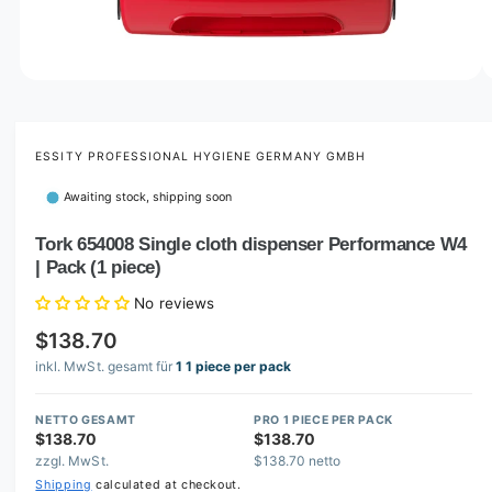
o
w
a
v
O
1
/
of
3
p
a
e
i
n
m
ESSITY PROFESSIONAL HYGIENE GERMANY GMBH
l
e
d
a
Awaiting stock, shipping soon
i
b
a
1
Tork 654008 Single cloth dispenser Performance W4
l
i
| Pack (1 piece)
n
e
m
i
o
No reviews
d
n
a
$138.70
l
g
inkl. MwSt. gesamt für
1 1 piece per pack
a
l
NETTO GESAMT
PRO 1 PIECE PER PACK
$138.70
$138.70
l
zzgl. MwSt.
$138.70 netto
e
Shipping
calculated at checkout.