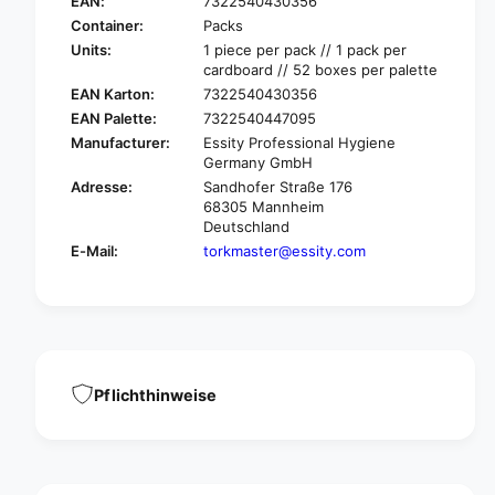
o
EAN:
7322540430356
k
r
Container:
Packs
6
k
Units:
1 piece per pack // 1 pack per
5
6
cardboard // 52 boxes per palette
4
5
EAN Karton:
7322540430356
0
4
EAN Palette:
7322540447095
0
0
8
Manufacturer:
Essity Professional Hygiene
0
Germany GmbH
S
8
i
Adresse:
Sandhofer Straße 176
S
n
68305 Mannheim
i
g
Deutschland
n
l
E-Mail:
torkmaster@essity.com
g
e
l
c
e
l
c
o
l
t
o
h
t
d
Pflichthinweise
h
i
d
s
i
p
s
e
p