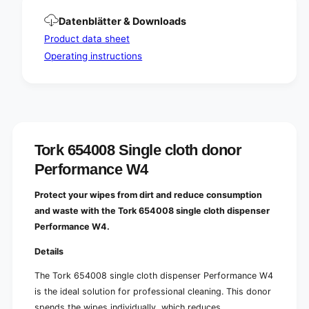
n
e
s
n
Datenblätter & Downloads
e
s
Product data sheet
r
e
P
Operating instructions
r
e
P
r
e
f
r
o
f
r
o
m
r
Tork 654008 Single cloth donor
a
m
n
a
Performance W4
c
n
e
c
Protect your wipes from dirt and reduce consumption
W
e
and waste with the Tork 654008 single cloth dispenser
4
W
|
Performance W4.
4
P
|
Details
a
P
c
a
The Tork 654008 single cloth dispenser Performance W4
k
c
(
is the ideal solution for professional cleaning. This donor
k
1
spends the wipes individually, which reduces
(