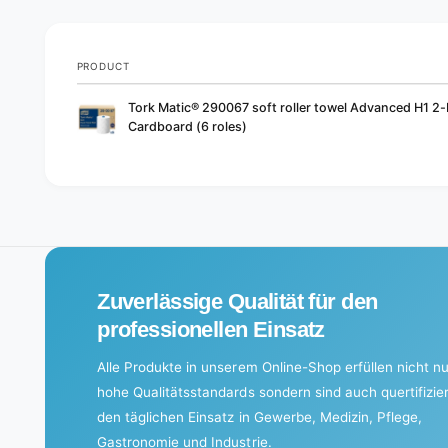
PRODUCT
Your
Tork Matic® 290067 soft roller towel Advanced H1 2-
cart
Cardboard (6 roles)
L
o
a
d
i
Zuverlässige Qualität für den
n
g
professionellen Einsatz
.
Alle Produkte in unserem Online-Shop erfüllen nicht nu
.
hohe Qualitätsstandards sondern sind auch quertifizier
.
den täglichen Einsatz in Gewerbe, Medizin, Pflege,
Gastronomie und Industrie.