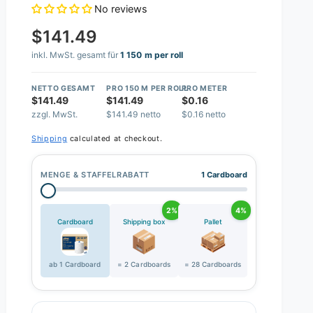
No reviews
$141.49
inkl. MwSt. gesamt für
1 150 m per roll
NETTO GESAMT
PRO 150 M PER ROLL
PRO METER
$141.49
$141.49
$0.16
zzgl. MwSt.
$141.49 netto
$0.16 netto
Shipping
calculated at checkout.
MENGE & STAFFELRABATT
1 Cardboard
2%
4%
Cardboard
Shipping box
Pallet
ab 1 Cardboard
= 2 Cardboards
= 28 Cardboards