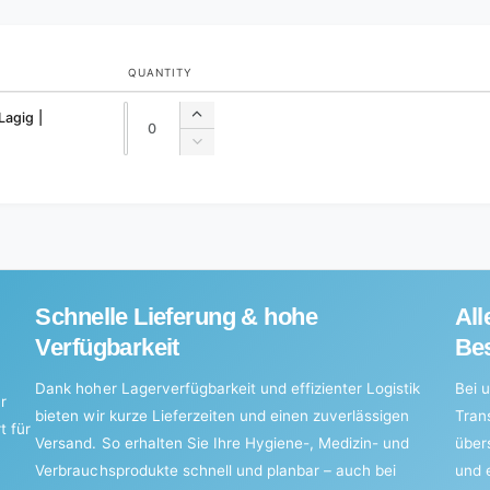
QUANTITY
Quantity
Quantity
Lagig |
Increase
quantity
Decrease
for
quantity
Default
for
Title
Default
Title
Schnelle Lieferung & hohe
All
Verfügbarkeit
Bes
Dank hoher Lagerverfügbarkeit und effizienter Logistik
Bei u
r
bieten wir kurze Lieferzeiten und einen zuverlässigen
Tran
t für
Versand. So erhalten Sie Ihre Hygiene-, Medizin- und
über
Verbrauchsprodukte schnell und planbar – auch bei
und 