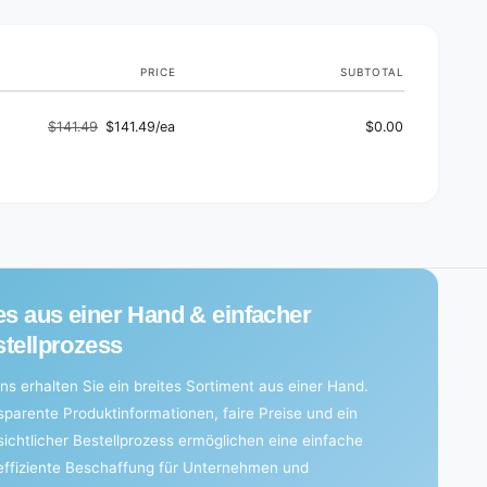
l
s
o
e
l
s
e
)
s
PRICE
SUBTOTAL
)
$141.49
$141.49/ea
$0.00
Regular
Sale
price
price
es aus einer Hand & einfacher
tellprozess
ns erhalten Sie ein breites Sortiment aus einer Hand.
sparente Produktinformationen, faire Preise und ein
sichtlicher Bestellprozess ermöglichen eine einfache
effiziente Beschaffung für Unternehmen und