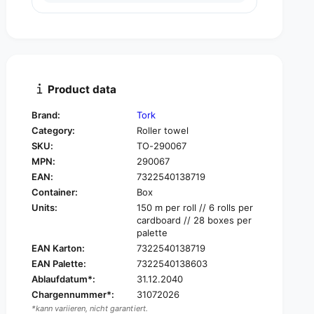
u
n
a
t
n
i
t
t
i
y
t
f
y
Product data
o
f
r
o
Brand:
Tork
T
r
Category:
Roller towel
o
T
r
SKU:
TO-290067
o
k
MPN:
290067
r
M
k
EAN:
7322540138719
a
M
Container:
Box
t
a
Units:
150 m per roll // 6 rolls per
i
t
cardboard // 28 boxes per
c
i
palette
®
c
EAN Karton:
7322540138719
2
®
EAN Palette:
7322540138603
9
2
0
Ablaufdatum*:
31.12.2040
9
0
Chargennummer*:
31072026
0
6
*kann variieren, nicht garantiert.
0