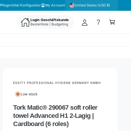
y
United States (USD $)
Pflegemittel Konfigurator
My Account
A
C
c
Login Geschäftskunde
a
Bestellliste | Budgeting
c
rt
o
u
nt
ESSITY PROFESSIONAL HYGIENE GERMANY GMBH
Low stock
Tork Matic® 290067 soft roller
towel Advanced H1 2-Lagig |
Cardboard (6 roles)