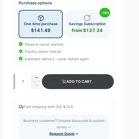
Purchase options
−10%
One-time purchase
Savings Subscription
$141.49
from $127.34
Pause or cancel anytime
Flexibly adjust interval
Automatic delivery – never reorder again
Q
I
ADD TO CART
n
u
D
c
e
a
r
c
n
e
r
Fast shipping with DHL & GLS
a
e
t
s
a
i
Business customer? Volume discounts & custom
e
s
q
terms —
t
e
u
Request Quote
q
y
a