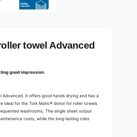
e
d
i
a
2
i
n
m
o
roller towel Advanced
d
a
l
asting good impression.
el Advanced. It offers good hands drying and has a
e ideal for the Tork Matic® donor for roller towels
frequented washrooms. The single sheet output
intenance costs, while the long-lasting roles