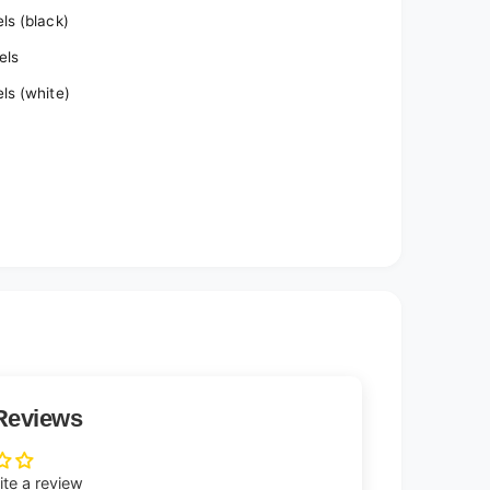
ls (black)
els
ls (white)
Reviews
rite a review