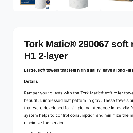
e
d
l
i
a
e
1
r
i
n
y
m
o
v
Tork Matic® 290067 soft 
d
a
i
l
H1 2-layer
e
w
Large, soft towels that feel high quality leave a long -l
Details
Pamper your guests with the Tork Matic® soft roller tow
beautiful, impressed leaf pattern in gray. These towels ar
that were developed for simple maintenance in heavily 
system helps to control consumption and minimize the ma
maximize the service.