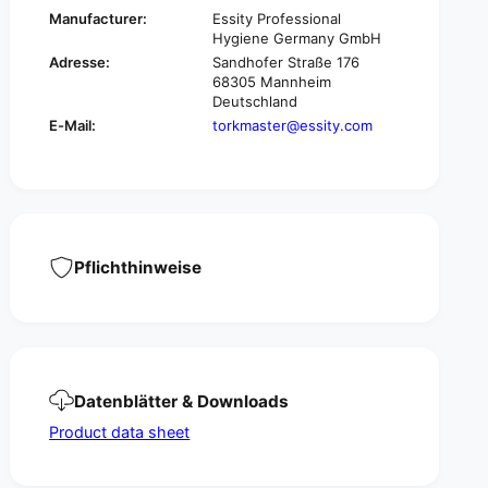
7
6
Manufacturer:
Essity Professional
s
7
Hygiene Germany GmbH
o
s
Adresse:
Sandhofer Straße 176
f
o
68305 Mannheim
t
f
Deutschland
r
t
E-Mail:
torkmaster@essity.com
o
r
l
o
l
l
e
l
r
e
t
r
o
t
Pflichthinweise
w
o
e
w
l
e
A
l
d
A
v
d
Datenblätter & Downloads
a
v
n
a
Product data sheet
c
n
e
c
d