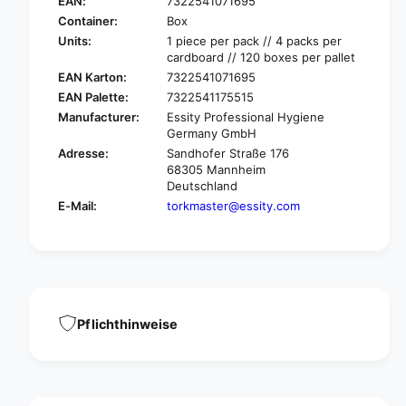
o
EAN:
7322541071695
k
r
Container:
Box
X
k
Units:
1 piece per pack // 4 packs per
P
X
cardboard // 120 boxes per pallet
r
P
EAN Karton:
7322541071695
e
r
EAN Palette:
7322541175515
s
e
s
Manufacturer:
Essity Professional Hygiene
s
Germany GmbH
n
s
a
Adresse:
Sandhofer Straße 176
n
p
68305 Mannheim
a
F
Deutschland
p
i
E-Mail:
torkmaster@essity.com
F
t
i
®
t
2
®
7
2
2
7
9
2
0
Pflichthinweise
9
0
0
t
0
a
t
b
a