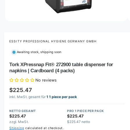
o
w
a
v
O
1
/
of
6
p
a
e
i
n
m
ESSITY PROFESSIONAL HYGIENE GERMANY GMBH
l
e
d
a
Awaiting stock, shipping soon
i
b
a
1
Tork XPressnap Fit® 272900 table dispenser for
l
i
napkins | Cardboard (4 packs)
n
e
m
i
o
No reviews
d
n
a
$225.47
l
g
inkl. MwSt. gesamt für
1 1 piece per pack
a
l
NETTO GESAMT
PRO 1 PIECE PER PACK
$225.47
$225.47
l
zzgl. MwSt.
$225.47 netto
e
Shipping
calculated at checkout.