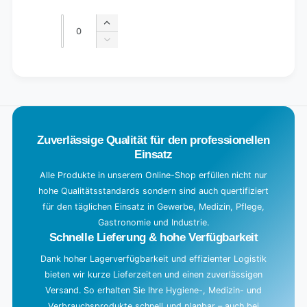
Regular
Sale
price
price
Quantity
Quantity
Increase
quantity
Decrease
for
quantity
Default
for
L
Title
Default
o
Title
a
d
Zuverlässige Qualität für den professionellen
i
Einsatz
n
g
Alle Produkte in unserem Online-Shop erfüllen nicht nur
hohe Qualitätsstandards sondern sind auch quertifiziert
.
für den täglichen Einsatz in Gewerbe, Medizin, Pflege,
.
Gastronomie und Industrie.
.
Schnelle Lieferung & hohe Verfügbarkeit
Dank hoher Lagerverfügbarkeit und effizienter Logistik
bieten wir kurze Lieferzeiten und einen zuverlässigen
Versand. So erhalten Sie Ihre Hygiene-, Medizin- und
Verbrauchsprodukte schnell und planbar – auch bei