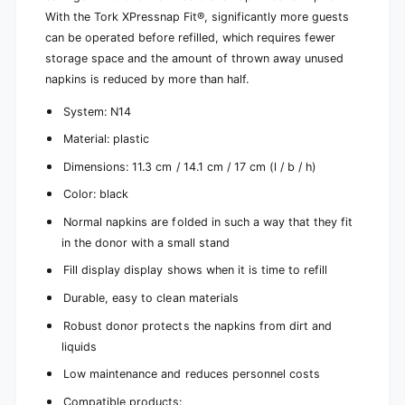
r
a
With the Tork XPressnap Fit®, significantly more guests
d
r
can be operated before refilled, which requires fewer
b
d
storage space and the amount of thrown away unused
o
b
a
napkins is reduced by more than half.
o
r
a
System: N14
d
r
(
d
Material: plastic
4
(
p
Dimensions: 11.3 cm / 14.1 cm / 17 cm (l / b / h)
4
a
p
Color: black
c
a
k
c
Normal napkins are folded in such a way that they fit
s
k
in the donor with a small stand
)
s
Fill display display shows when it is time to refill
)
Durable, easy to clean materials
Robust donor protects the napkins from dirt and
liquids
Low maintenance and reduces personnel costs
Compatible products: