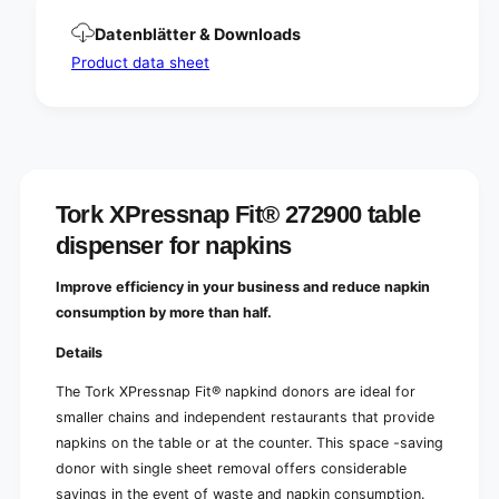
l
b
e
l
Datenblätter & Downloads
d
e
Product data sheet
i
d
s
i
p
s
e
p
n
e
s
n
e
s
Tork XPressnap Fit® 272900 table
r
e
f
dispenser for napkins
r
o
f
r
o
Improve efficiency in your business and reduce napkin
n
r
consumption by more than half.
a
n
p
a
Details
k
p
i
k
The Tork XPressnap Fit® napkind donors are ideal for
n
i
smaller chains and independent restaurants that provide
s
n
napkins on the table or at the counter. This space -saving
|
s
donor with single sheet removal offers considerable
C
|
a
savings in the event of waste and napkin consumption.
C