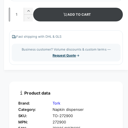
Q
I
ADD TO CART
u
n
D
c
a
e
r
c
n
e
r
Fast shipping with DHL & GLS
t
a
e
s
i
a
Business customer? Volume discounts & custom terms —
e
s
t
Request Quote
q
e
y
u
q
a
u
n
a
t
n
i
t
t
i
Product data
y
t
f
y
Brand:
Tork
o
f
Category:
Napkin dispenser
r
o
SKU:
TO-272900
T
r
o
MPN:
272900
T
r