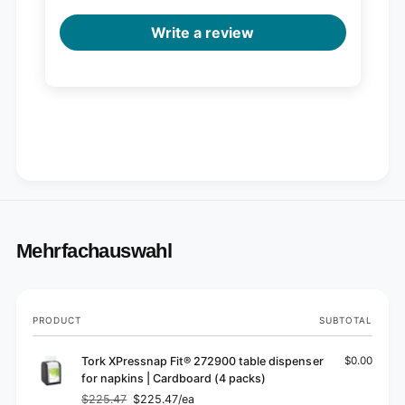
Write a review
Mehrfachauswahl
Your
PRODUCT
SUBTOTAL
cart
Tork XPressnap Fit® 272900 table dispenser
$0.00
for napkins | Cardboard (4 packs)
$225.47
$225.47/ea