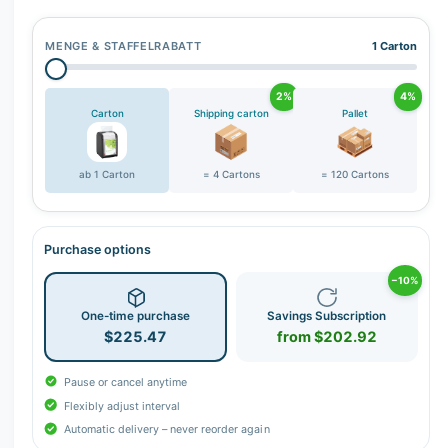
r
y
MENGE & STAFFELRABATT
1 Carton
v
i
2%
4%
e
Carton
Shipping carton
Pallet
w
ab 1 Carton
= 4 Cartons
= 120 Cartons
Purchase options
−10%
One-time purchase
Savings Subscription
$225.47
from $202.92
Pause or cancel anytime
Flexibly adjust interval
Automatic delivery – never reorder again