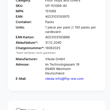
Category:
Floor mops and covers
r
o
SKU:
VP-151069-40
V
r
i
MPN:
151069
V
l
i
EAN:
4023103193970
e
l
Container:
Packs
d
e
Units:
1 piece per pack // 100 packs per
a
d
cardboard
B
a
EAN Karton:
4023103193888
a
B
Ablaufdatum*:
31.12.2040
s
a
e
Chargennummer*:
16062025
s
L
*kann variieren, nicht garantiert.
e
o
L
Manufacturer:
Vileda GmbH
o
o
Adresse:
Im Technologiepark 19
p
o
69469 Weinheim
M
p
Deutschland
O
M
E-Mail:
vileda-info@fhp-ww.com
P
O
W
P
i
W
p
i
i
p
n
i
g