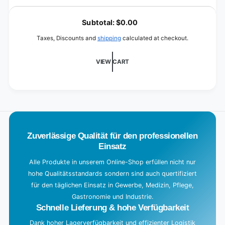
50
for
L
cm
50
o
Subtotal:
$0.00
cm
a
Taxes, Discounts and
shipping
calculated at checkout.
d
i
VIEW CART
n
g
.
.
.
Zuverlässige Qualität für den professionellen
Einsatz
Alle Produkte in unserem Online-Shop erfüllen nicht nur
hohe Qualitätsstandards sondern sind auch quertifiziert
für den täglichen Einsatz in Gewerbe, Medizin, Pflege,
Gastronomie und Industrie.
Schnelle Lieferung & hohe Verfügbarkeit
Dank hoher Lagerverfügbarkeit und effizienter Logistik