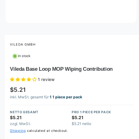
O
p
e
n
m
VILEDA GMBH
e
d
In stock
i
a
1
Vileda Base Loop MOP Wiping Contribution
i
n
1 review
m
o
$5.21
d
a
inkl. MwSt. gesamt für
1 1 piece per pack
l
NETTO GESAMT
PRO 1 PIECE PER PACK
$5.21
$5.21
zzgl. MwSt.
$5.21 netto
Shipping
calculated at checkout.