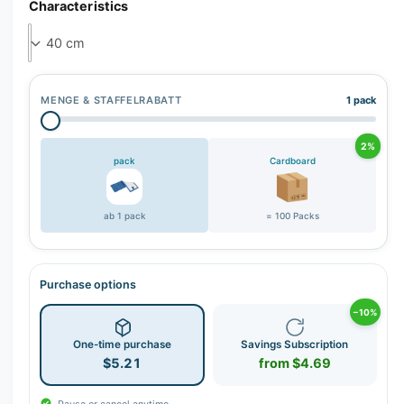
Characteristics
MENGE & STAFFELRABATT
1 pack
2%
pack
Cardboard
ab 1 pack
= 100 Packs
Purchase options
−10%
One-time purchase
Savings Subscription
$5.21
from $4.69