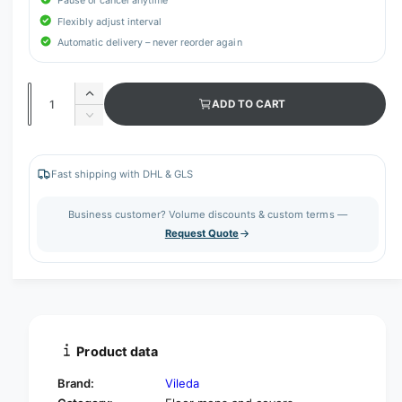
Pause or cancel anytime
Flexibly adjust interval
Automatic delivery – never reorder again
Q
I
ADD TO CART
u
n
D
c
a
e
r
c
n
e
r
Fast shipping with DHL & GLS
t
a
e
s
i
a
Business customer? Volume discounts & custom terms —
e
s
t
Request Quote
q
e
y
u
q
a
u
n
a
t
n
i
t
t
i
Product data
y
t
f
y
Brand:
Vileda
o
f