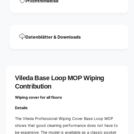
n
Pflichthinweise
C
g
o
C
n
o
t
n
r
t
i
r
Datenblätter & Downloads
b
i
u
b
t
u
i
t
o
i
n
o
n
Vileda Base Loop MOP Wiping
Contribution
Wiping cover for all floors
Details
The Vileda Professional Wiping Cover Base Loop MOP
shows that good cleaning performance does not have to
be expensive. The model is available as a classic pocket