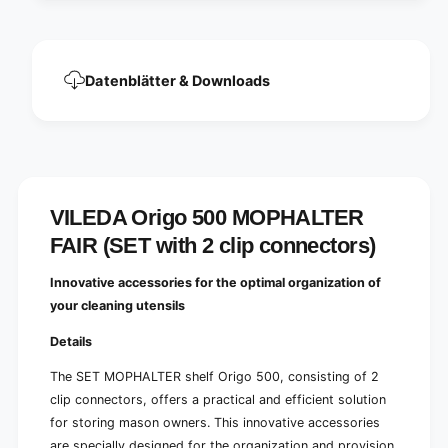
I
A
T
I
(
T
s
(
Datenblätter & Downloads
e
s
t
e
w
t
i
w
t
i
h
t
2
h
VILEDA Origo 500 MOPHALTER
c
2
l
FAIR (SET with 2 clip connectors)
c
i
l
p
i
Innovative accessories for the optimal organization of
c
p
your cleaning utensils
o
c
n
o
Details
n
n
e
n
The SET MOPHALTER shelf Origo 500, consisting of 2
c
e
clip connectors, offers a practical and efficient solution
t
c
for storing mason owners. This innovative accessories
o
t
r
are specially designed for the organization and provision