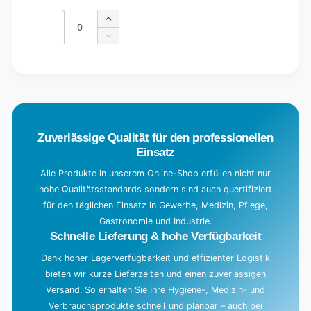
price
price
Quantity
Quantity
Increase
quantity
Decrease
for
quantity
Default
for
L
Title
Default
o
Title
a
d
Zuverlässige Qualität für den professionellen
i
Einsatz
n
g
Alle Produkte in unserem Online-Shop erfüllen nicht nur
hohe Qualitätsstandards sondern sind auch quertifiziert
.
für den täglichen Einsatz in Gewerbe, Medizin, Pflege,
.
Gastronomie und Industrie.
.
Schnelle Lieferung & hohe Verfügbarkeit
Dank hoher Lagerverfügbarkeit und effizienter Logistik
bieten wir kurze Lieferzeiten und einen zuverlässigen
Versand. So erhalten Sie Ihre Hygiene-, Medizin- und
Verbrauchsprodukte schnell und planbar – auch bei