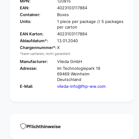
I
MPN:
120815
V
L
I
EAN:
4023103117884
E
L
Container:
Boxes
D
E
Units:
1 piece per package // 5 packages
A
D
per carton
O
A
EAN Karton:
4023103117884
r
O
Ablaufdatum*:
13.01.2040
i
r
g
Chargennummer*:
X
i
o
*kann variieren, nicht garantiert.
g
5
o
Manufacturer:
Vileda GmbH
0
5
Adresse:
Im Technologiepark 19
0
0
69469 Weinheim
M
0
Deutschland
O
M
E-Mail:
vileda-info@fhp-ww.com
P
O
H
P
A
H
R
A
T
R
E
T
R
E
Pflichthinweise
F
R
A
F