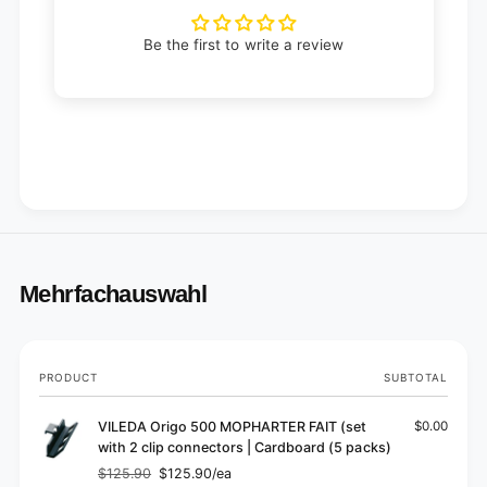
Be the first to write a review
Mehrfachauswahl
Your
PRODUCT
SUBTOTAL
cart
VILEDA Origo 500 MOPHARTER FAIT (set
$0.00
with 2 clip connectors | Cardboard (5 packs)
$125.90
$125.90/ea
Regular
Sale