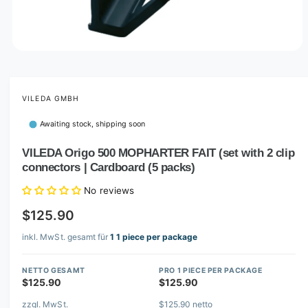
O
p
e
n
m
VILEDA GMBH
e
d
Awaiting stock, shipping soon
i
a
1
VILEDA Origo 500 MOPHARTER FAIT (set with 2 clip
i
connectors | Cardboard (5 packs)
n
m
o
No reviews
d
a
$125.90
l
inkl. MwSt. gesamt für
1 1 piece per package
NETTO GESAMT
PRO 1 PIECE PER PACKAGE
$125.90
$125.90
zzgl. MwSt.
$125.90 netto