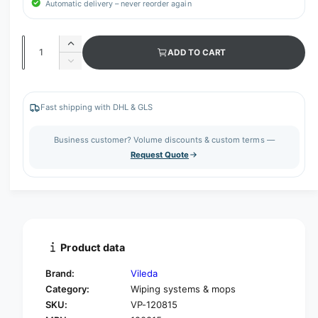
Automatic delivery – never reorder again
Q
I
ADD TO CART
u
n
D
c
a
e
r
c
n
e
r
Fast shipping with DHL & GLS
t
a
e
s
i
a
Business customer? Volume discounts & custom terms —
e
s
t
Request Quote
q
e
y
u
q
a
u
n
a
t
n
i
t
t
i
Product data
y
t
f
y
Brand:
Vileda
o
f
Category:
Wiping systems & mops
r
o
SKU:
VP-120815
V
r