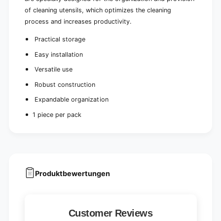
o
s
of cleaning utensils, which optimizes the cleaning
r
|
s
process and increases productivity.
C
|
a
C
Practical storage
r
a
Easy installation
d
r
b
d
Versatile use
o
b
a
Robust construction
o
r
a
Expandable organization
d
r
(
d
1 piece per pack
5
(
p
5
a
p
c
a
k
c
s
k
Produktbewertungen
)
s
)
Customer Reviews