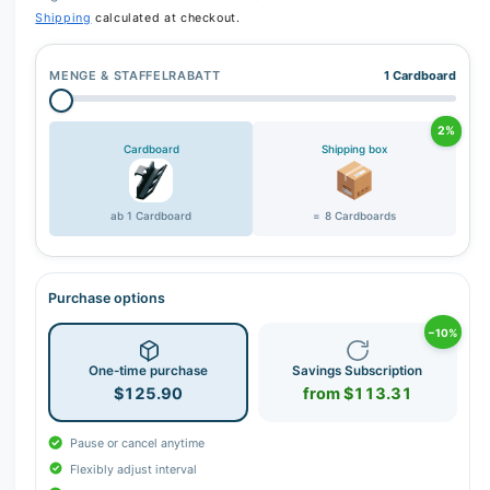
Shipping
calculated at checkout.
MENGE & STAFFELRABATT
1 Cardboard
2%
Cardboard
Shipping box
ab 1 Cardboard
= 8 Cardboards
Purchase options
−10%
One-time purchase
Savings Subscription
$125.90
from $113.31
Pause or cancel anytime
Flexibly adjust interval