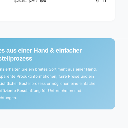
$25.80
$25.80/ea
$0.00
Regular
Sale
price
price
es aus einer Hand & einfacher
tellprozess
ns erhalten Sie ein breites Sortiment aus einer Hand.
sparente Produktinformationen, faire Preise und ein
sichtlicher Bestellprozess ermöglichen eine einfache
effiziente Beschaffung für Unternehmen und
ichtungen.