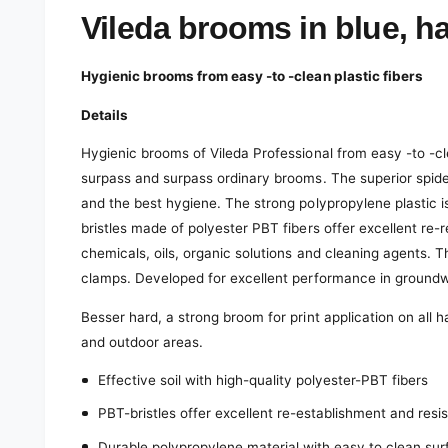
e
d
Vileda brooms in blue, h
i
a
1
Hygienic brooms from easy -to -clean plastic fibers
i
n
m
Details
o
d
Hygienic brooms of Vileda Professional from easy -to -cl
a
l
surpass and surpass ordinary brooms. The superior spide
and the best hygiene. The strong polypropylene plastic i
bristles made of polyester PBT fibers offer excellent re-
chemicals, oils, organic solutions and cleaning agents. Th
clamps. Developed for excellent performance in ground
Besser hard, a strong broom for print application on all h
and outdoor areas.
Effective soil with high-quality polyester-PBT fibers
PBT-bristles offer excellent re-establishment and res
Durable polypropylene material with easy to clean su