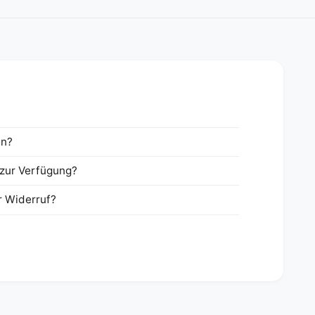
en?
zur Verfügung?
r Widerruf?