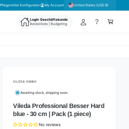
y
United States (USD $)
Pflegemittel Konfigurator
My Account
A
C
c
Login Geschäftskunde
a
Bestellliste | Budgeting
c
rt
o
u
nt
VILEDA GMBH
Awaiting stock, shipping soon
Vileda Professional Besser Hard
blue - 30 cm | Pack (1 piece)
No reviews