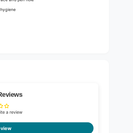
s hygiene
s
Reviews
rite a review
eview