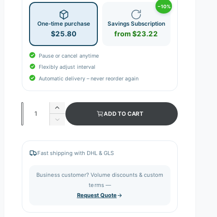
−10%
One-time purchase
Savings Subscription
$25.80
from $23.22
Pause or cancel anytime
Flexibly adjust interval
Automatic delivery – never reorder again
Q
I
ADD TO CART
n
u
D
c
e
a
r
c
n
e
r
Fast shipping with DHL & GLS
a
e
t
s
a
i
Business customer? Volume discounts & custom
e
s
q
terms —
t
e
u
Request Quote
q
y
a
u
n
a