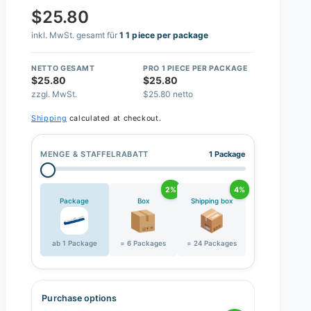
$25.80
inkl. MwSt. gesamt für
1 1 piece per package
NETTO GESAMT
PRO 1 PIECE PER PACKAGE
$25.80
$25.80
zzgl. MwSt.
$25.80 netto
Shipping
calculated at checkout.
MENGE & STAFFELRABATT
1 Package
2%
4%
Package
Box
Shipping box
ab 1 Package
= 6 Packages
= 24 Packages
Purchase options