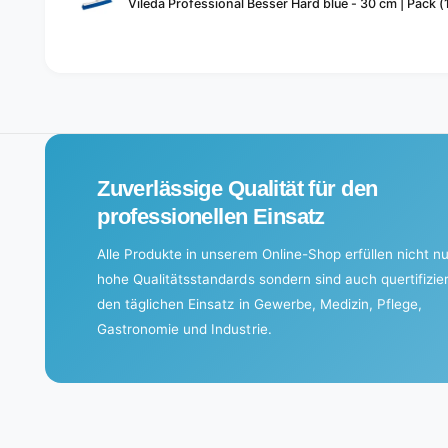
Vileda Professional Besser Hard blue - 30 cm | Pack (
cart
L
o
a
d
i
Zuverlässige Qualität für den
n
g
professionellen Einsatz
.
Alle Produkte in unserem Online-Shop erfüllen nicht nu
.
hohe Qualitätsstandards sondern sind auch quertifizier
.
den täglichen Einsatz in Gewerbe, Medizin, Pflege,
Gastronomie und Industrie.