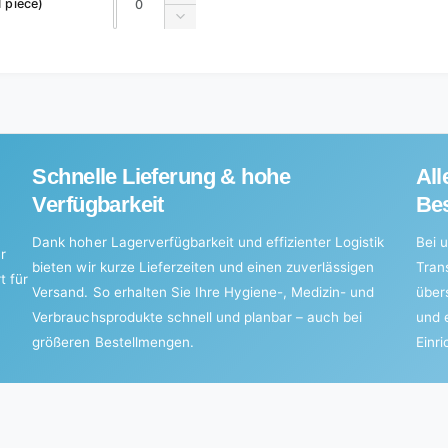
1 piece)
quantity
Decrease
for
quantity
Default
for
Title
Default
Title
Schnelle Lieferung & hohe
All
Verfügbarkeit
Bes
Dank hoher Lagerverfügbarkeit und effizienter Logistik
Bei u
r
bieten wir kurze Lieferzeiten und einen zuverlässigen
Tran
t für
Versand. So erhalten Sie Ihre Hygiene-, Medizin- und
über
Verbrauchsprodukte schnell und planbar – auch bei
und 
größeren Bestellmengen.
Einr