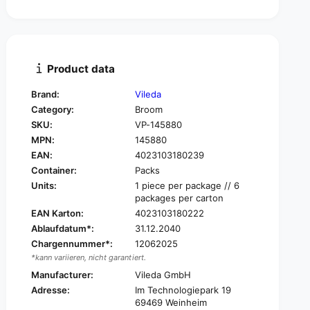
t
n
i
t
t
i
y
t
f
y
Product data
o
f
r
o
Brand:
Vileda
V
r
Category:
Broom
i
V
l
SKU:
VP-145880
i
e
MPN:
145880
l
d
e
EAN:
4023103180239
a
d
Container:
Packs
P
a
Units:
1 piece per package // 6
r
P
packages per carton
o
r
EAN Karton:
4023103180222
f
o
Ablaufdatum*:
31.12.2040
e
f
s
Chargennummer*:
12062025
e
s
*kann variieren, nicht garantiert.
s
i
s
Manufacturer:
Vileda GmbH
o
i
Adresse:
Im Technologiepark 19
n
o
69469 Weinheim
a