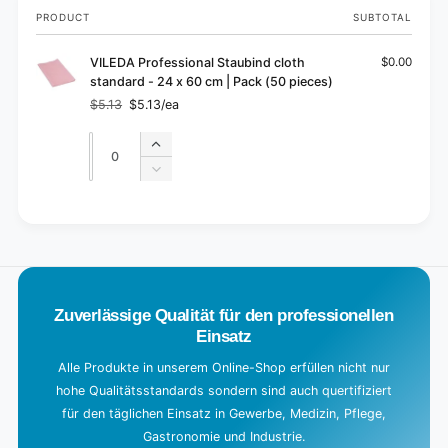
Your
PRODUCT
SUBTOTAL
cart
VILEDA Professional Staubind cloth
$0.00
standard - 24 x 60 cm | Pack (50 pieces)
$5.13
$5.13/ea
Regular
Sale
price
price
Quantity
Quantity
Increase
quantity
Decrease
for
quantity
Default
for
L
Title
Default
o
Title
a
d
Zuverlässige Qualität für den professionellen
i
Einsatz
n
g
Alle Produkte in unserem Online-Shop erfüllen nicht nur
hohe Qualitätsstandards sondern sind auch quertifiziert
.
für den täglichen Einsatz in Gewerbe, Medizin, Pflege,
.
Gastronomie und Industrie.
.