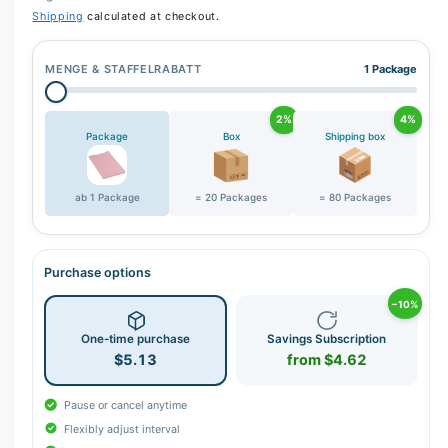
Shipping
calculated at checkout.
MENGE & STAFFELRABATT
1 Package
2%
4%
Package
Box
Shipping box
ab 1 Package
= 20 Packages
= 80 Packages
Purchase options
−10%
One-time purchase
Savings Subscription
$5.13
from $4.62
Pause or cancel anytime
Flexibly adjust interval