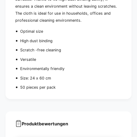
|
a
ensures a clean environment without leaving scratches.
P
c
a
The cloth is ideal for use in households, offices and
k
c
professional cleaning environments.
(
k
5
(
Optimal size
0
5
p
High dust binding
0
i
p
Scratch -free cleaning
e
i
c
e
Versatile
e
c
Environmentally friendly
s
e
)
s
Size: 24 x 60 cm
)
50 pieces per pack
Produktbewertungen