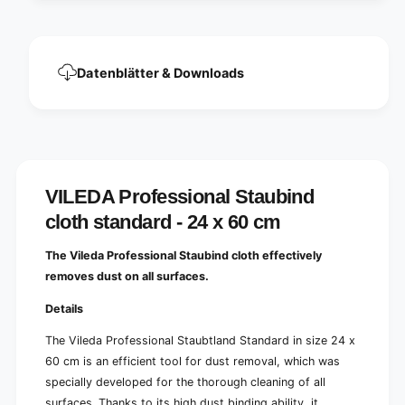
d
n
c
d
l
c
o
l
Datenblätter & Downloads
t
o
h
t
s
h
t
s
a
t
n
a
d
n
VILEDA Professional Staubind
a
d
r
cloth standard - 24 x 60 cm
a
d
r
-
d
The Vileda Professional Staubind cloth effectively
2
-
removes dust on all surfaces.
4
2
x
4
Details
6
x
0
6
The Vileda Professional Staubtland Standard in size 24 x
c
0
60 cm is an efficient tool for dust removal, which was
m
c
specially developed for the thorough cleaning of all
|
m
P
surfaces. Thanks to its high dust binding ability, it