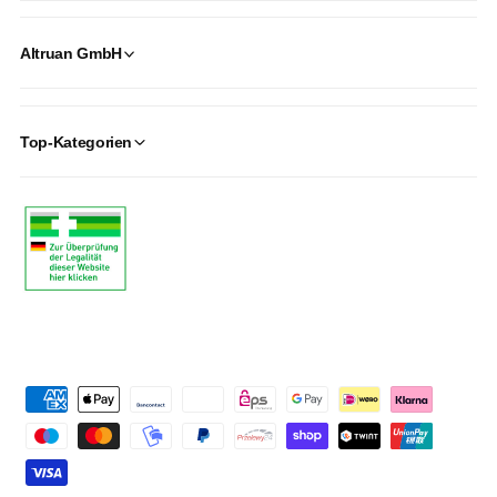
Altruan GmbH
Top-Kategorien
P
a
y
m