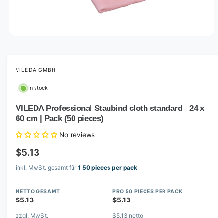
O
p
e
n
m
VILEDA GMBH
e
d
In stock
i
a
1
VILEDA Professional Staubind cloth standard - 24 x
i
60 cm | Pack (50 pieces)
n
m
o
No reviews
d
a
$5.13
l
inkl. MwSt. gesamt für
1 50 pieces per pack
NETTO GESAMT
PRO 50 PIECES PER PACK
$5.13
$5.13
zzgl. MwSt.
$5.13 netto