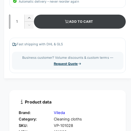
Automatic delivery – never reorder again
Q
I
ADD TO CART
u
n
D
c
a
e
r
c
n
e
r
Fast shipping with DHL & GLS
t
a
e
s
i
a
Business customer? Volume discounts & custom terms —
e
s
t
Request Quote
q
e
y
u
q
a
u
n
a
t
n
i
t
t
i
Product data
y
t
f
y
Brand:
Vileda
o
f
Category:
Cleaning cloths
r
o
SKU:
VP-101028
V
r