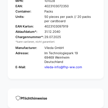
I
MPN:
101028
V
L
I
EAN:
4023103072350
E
L
Container:
Packs
D
E
Units:
50 pieces per pack // 20 packs
A
D
per cardboard
P
A
EAN Karton:
4023103097919
r
P
Ablaufdatum*:
31.12.2040
o
r
f
Chargennummer*:
29.07.2025
o
e
*kann variieren, nicht garantiert.
f
s
e
Manufacturer:
Vileda GmbH
s
s
Adresse:
Im Technologiepark 19
i
s
69469 Weinheim
o
i
Deutschland
n
o
E-Mail:
vileda-info@fhp-ww.com
a
n
l
a
S
l
t
S
a
t
u
a
b
u
Pflichthinweise
i
b
n
i