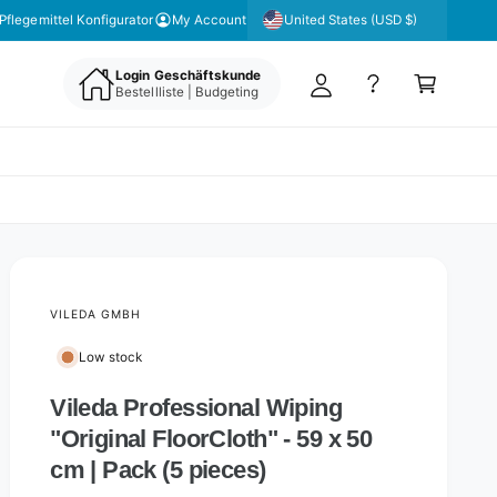
y
United States (USD $)
Pflegemittel Konfigurator
My Account
A
C
c
Login Geschäftskunde
a
Bestellliste | Budgeting
c
rt
o
u
nt
VILEDA GMBH
Low stock
Vileda Professional Wiping
"Original FloorCloth" - 59 x 50
cm | Pack (5 pieces)