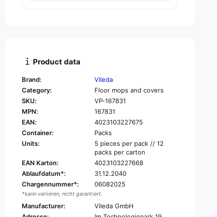
u
n
a
t
n
i
t
t
i
y
t
f
y
Product data
o
f
r
o
Brand:
Vileda
V
r
Category:
Floor mops and covers
i
V
l
SKU:
VP-167831
i
e
MPN:
167831
l
d
e
EAN:
4023103227675
a
d
Container:
Packs
P
a
Units:
5 pieces per pack // 12
r
P
packs per carton
o
r
EAN Karton:
4023103227668
f
o
Ablaufdatum*:
31.12.2040
e
f
s
Chargennummer*:
06082025
e
s
*kann variieren, nicht garantiert.
s
i
s
Manufacturer:
Vileda GmbH
o
i
Adresse:
Im Technologiepark 19