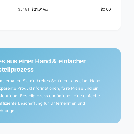
|
m
P
|
$21.91
$21.91/ea
$0.00
a
Regular
Sale
P
c
price
price
a
k
c
(
k
5
(
p
5
i
p
e
i
c
e
es aus einer Hand & einfacher
e
c
tellprozess
s
e
)
s
ns erhalten Sie ein breites Sortiment aus einer Hand.
)
sparente Produktinformationen, faire Preise und ein
sichtlicher Bestellprozess ermöglichen eine einfache
effiziente Beschaffung für Unternehmen und
ichtungen.