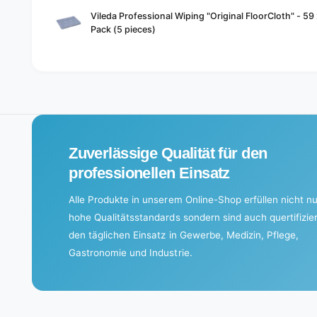
Your
Vileda Professional Wiping "Original FloorCloth" - 59
cart
Pack (5 pieces)
L
o
a
d
i
Zuverlässige Qualität für den
n
g
professionellen Einsatz
.
Alle Produkte in unserem Online-Shop erfüllen nicht nu
.
hohe Qualitätsstandards sondern sind auch quertifizier
.
den täglichen Einsatz in Gewerbe, Medizin, Pflege,
Gastronomie und Industrie.