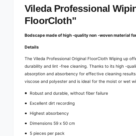
e
d
Vileda Professional Wipi
i
a
FloorCloth"
1
i
n
m
Bodscape made of high -quality non -woven material 
o
d
a
Details
l
The Vileda Professional Original FloorCloth Wiping up off
durability and lint -free cleaning. Thanks to its high -qua
absorption and absorbency for effective cleaning results.
viscose and polyester and is ideal for the moist or wet wip
Robust and durable, without fiber failure
Excellent dirt recording
Highest absorbency
Dimensions 59 x 50 cm
5 pieces per pack