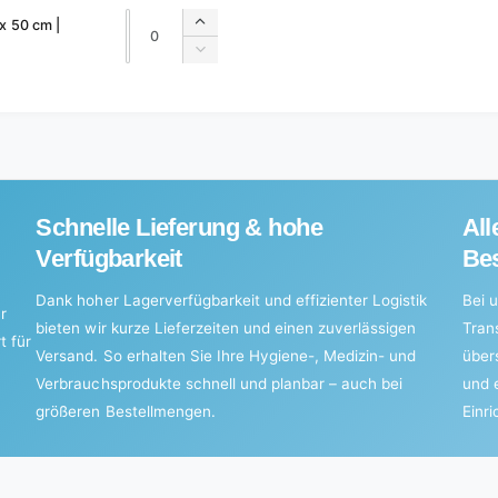
Quantity
Quantity
 x 50 cm |
Increase
quantity
Decrease
for
quantity
Default
for
Title
Default
Title
Schnelle Lieferung & hohe
All
Verfügbarkeit
Bes
Dank hoher Lagerverfügbarkeit und effizienter Logistik
Bei u
r
bieten wir kurze Lieferzeiten und einen zuverlässigen
Tran
t für
Versand. So erhalten Sie Ihre Hygiene-, Medizin- und
über
Verbrauchsprodukte schnell und planbar – auch bei
und 
größeren Bestellmengen.
Einr