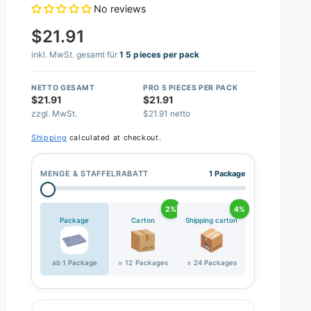
No reviews
$21.91
inkl. MwSt. gesamt für
1 5 pieces per pack
NETTO GESAMT
PRO 5 PIECES PER PACK
$21.91
$21.91
zzgl. MwSt.
$21.91 netto
Shipping
calculated at checkout.
MENGE & STAFFELRABATT
1 Package
2%
4%
Package
Carton
Shipping carton
ab 1 Package
= 12 Packages
= 24 Packages