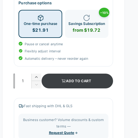
Purchase options
−10%
One-time purchase
Savings Subscription
$21.91
from $19.72
Pause or cancel anytime
Flexibly adjust interval
Automatic delivery – never reorder again
Q
I
ADD TO CART
n
u
D
c
e
a
r
c
n
e
r
Fast shipping with DHL & GLS
a
e
t
s
a
i
Business customer? Volume discounts & custom
e
s
q
terms —
t
e
u
Request Quote
q
y
a