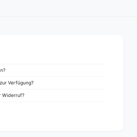
en?
zur Verfügung?
r Widerruf?