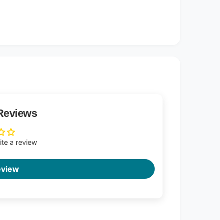
Reviews
rite a review
eview