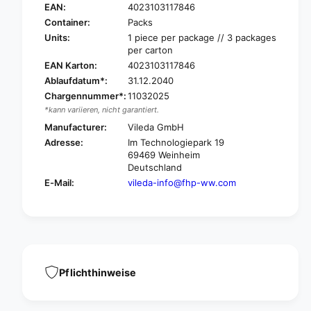
l
i
EAN:
4023103117846
e
l
Container:
Packs
d
e
Units:
1 piece per package // 3 packages
a
d
per carton
S
a
EAN Karton:
4023103117846
i
S
Ablaufdatum*:
31.12.2040
e
i
b
Chargennummer*:
11032025
e
4
*kann variieren, nicht garantiert.
b
4
4
Manufacturer:
Vileda GmbH
4
4
Adresse:
Im Technologiepark 19
x
4
69469 Weinheim
3
x
Deutschland
3
3
E-Mail:
vileda-info@fhp-ww.com
9
3
x
9
1
x
2
1
4
2
|
4
P
|
Pflichthinweise
a
P
c
a
k
c