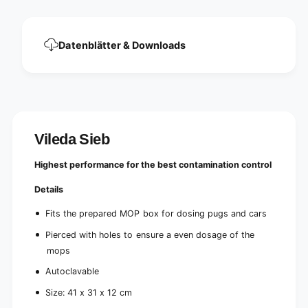
(
k
1
(
p
1
Datenblätter & Downloads
i
p
e
i
c
e
e
c
)
e
)
Vileda Sieb
Highest performance for the best contamination control
Details
Fits the prepared MOP box for dosing pugs and cars
Pierced with holes to ensure a even dosage of the
mops
Autoclavable
Size: 41 x 31 x 12 cm