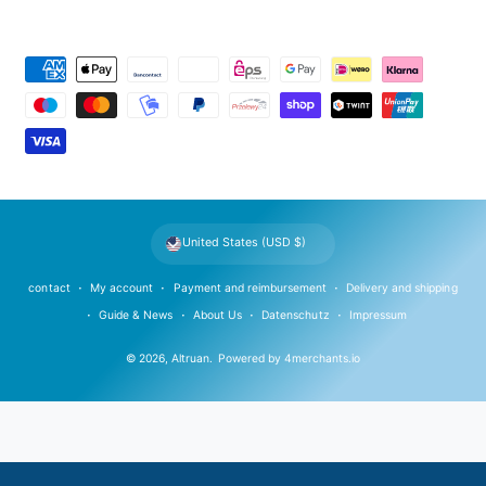
P
a
y
m
e
n
t
United States (USD $)
m
e
contact
My account
Payment and reimbursement
Delivery and shipping
t
Guide & News
About Us
Datenschutz
Impressum
h
© 2026,
Altruan
.
Powered by
4merchants.io
o
d
s