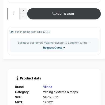
Q
I
ADD TO CART
u
n
D
c
a
e
r
c
n
e
r
Fast shipping with DHL & GLS
t
a
e
s
i
a
Business customer? Volume discounts & custom terms —
e
s
t
Request Quote
q
e
y
u
q
a
u
n
a
t
n
i
t
t
i
Product data
y
t
f
y
Brand:
Vileda
o
f
Category:
Wiping systems & mops
r
o
SKU:
VP-120821
V
r
i
MPN:
120821
V