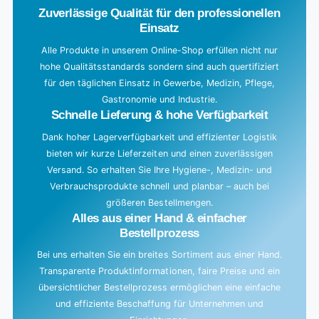
Zuverlässige Qualität für den professionellen
i
Einsatz
n
g
Alle Produkte in unserem Online-Shop erfüllen nicht nur
hohe Qualitätsstandards sondern sind auch quertifiziert
.
für den täglichen Einsatz in Gewerbe, Medizin, Pflege,
.
Gastronomie und Industrie.
.
Schnelle Lieferung & hohe Verfügbarkeit
Dank hoher Lagerverfügbarkeit und effizienter Logistik
bieten wir kurze Lieferzeiten und einen zuverlässigen
Versand. So erhalten Sie Ihre Hygiene-, Medizin- und
Verbrauchsprodukte schnell und planbar – auch bei
größeren Bestellmengen.
Alles aus einer Hand & einfacher
Bestellprozess
Bei uns erhalten Sie ein breites Sortiment aus einer Hand.
Transparente Produktinformationen, faire Preise und ein
übersichtlicher Bestellprozess ermöglichen eine einfache
und effiziente Beschaffung für Unternehmen und