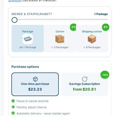
Shipping
calculated at checkout.
MENGE & STAFFELRABATT
1 Package
2%
4%
Package
Carton
Shipping carton
ab 1 Package
= 3 Packages
= 9 Packages
Purchase options
−10%
One-time purchase
Savings Subscription
$23.23
from $20.91
Pause or cancel anytime
Flexibly adjust interval
Automatic delivery – never reorder again