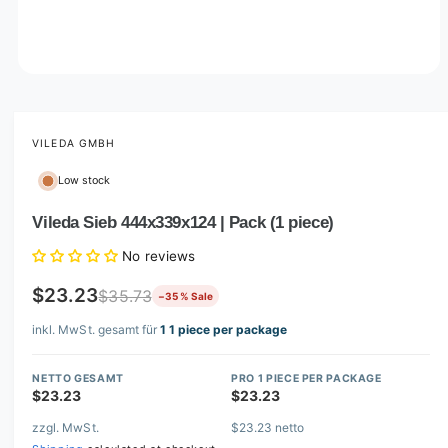
O
p
e
n
m
VILEDA GMBH
e
d
Low stock
i
a
1
Vileda Sieb 444x339x124 | Pack (1 piece)
i
n
No reviews
m
o
d
$23.23
$35.73
−35 % Sale
a
l
inkl. MwSt. gesamt für
1 1 piece per package
NETTO GESAMT
PRO 1 PIECE PER PACKAGE
$23.23
$23.23
zzgl. MwSt.
$23.23 netto