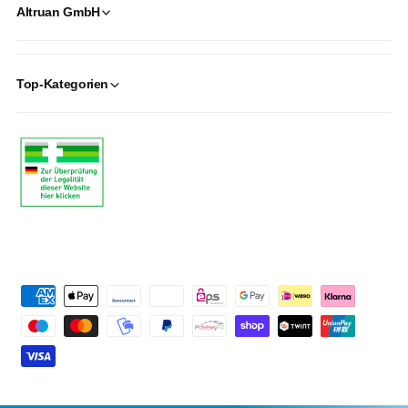
Altruan GmbH
Top-Kategorien
P
a
y
m
e