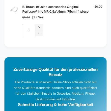
B. Braun Infusion accessories Original
$0.00
Perfusor® line MR 0.9x1.9mm, 75cm | 1 piece
$1.77
$1.77/ea
Regular
Sale
price
price
Quantity
Quantity
Increase
quantity
Decrease
for
quantity
Default
for
L
Title
Default
o
Title
a
d
Zuverlässige Qualität für den professionellen
i
Einsatz
n
g
Alle Produkte in unserem Online-Shop erfüllen nicht nur
hohe Qualitätsstandards sondern sind auch quertifiziert
.
für den täglichen Einsatz in Gewerbe, Medizin, Pflege,
.
Gastronomie und Industrie.
.
Schnelle Lieferung & hohe Verfügbarkeit