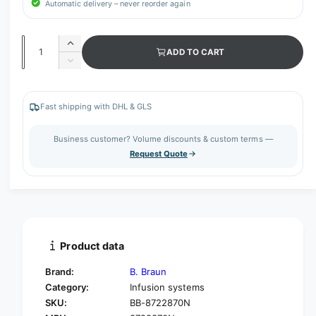
Automatic delivery – never reorder again
Q
I
ADD TO CART
u
n
D
c
a
e
r
c
n
e
r
Fast shipping with DHL & GLS
t
a
e
s
i
a
Business customer? Volume discounts & custom terms —
e
s
t
Request Quote
q
e
y
u
q
a
u
n
a
t
n
i
t
t
i
Product data
y
t
f
y
Brand:
B. Braun
o
f
Category:
Infusion systems
r
o
SKU:
BB-8722870N
B
r