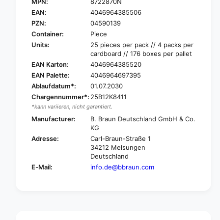
.
MPN:
8722870N
B
B
.
EAN:
4046964385506
r
B
PZN:
04590139
a
r
Container:
Piece
u
a
Units:
25 pieces per pack // 4 packs per
n
u
cardboard // 176 boxes per pallet
I
n
EAN Karton:
4046964385520
n
I
f
EAN Palette:
4046964697395
n
u
Ablaufdatum*:
01.07.2030
f
s
u
Chargennummer*:
25B12K8411
i
s
*kann variieren, nicht garantiert.
o
i
Manufacturer:
B. Braun Deutschland GmbH & Co.
n
o
KG
a
n
Adresse:
Carl-Braun-Straße 1
c
a
34212 Melsungen
c
c
Deutschland
e
c
E-Mail:
info.de@bbraun.com
s
e
s
s
o
s
r
o
i
r
e
i