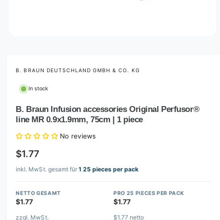
O
p
e
n
m
B. BRAUN DEUTSCHLAND GMBH & CO. KG
e
d
In stock
i
a
1
B. Braun Infusion accessories Original Perfusor®
i
line MR 0.9x1.9mm, 75cm | 1 piece
n
m
o
No reviews
d
a
$1.77
l
inkl. MwSt. gesamt für
1 25 pieces per pack
NETTO GESAMT
PRO 25 PIECES PER PACK
$1.77
$1.77
zzgl. MwSt.
$1.77 netto