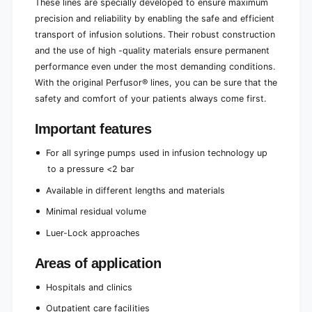
M
These lines are specially developed to ensure maximum
0
R
precision and reliability by enabling the safe and efficient
.
0
transport of infusion solutions. Their robust construction
9
.
x
and the use of high -quality materials ensure permanent
9
1
performance even under the most demanding conditions.
x
.
1
With the original Perfusor® lines, you can be sure that the
9
.
safety and comfort of your patients always come first.
m
9
m
m
Important features
,
m
7
,
For all syringe pumps used in infusion technology up
5
7
to a pressure <2 bar
c
5
m
c
Available in different lengths and materials
|
m
1
Minimal residual volume
|
p
1
Luer-Lock approaches
i
p
e
i
Areas of application
c
e
e
c
Hospitals and clinics
e
Outpatient care facilities