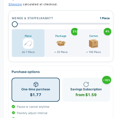
Shipping
calculated at checkout.
MENGE & STAFFELRABATT
1 Piece
2%
4%
Piece
Package
Carton
ab 1 Piece
= 25 Piece
= 100 Piece
Purchase options
−10%
One-time purchase
Savings Subscription
$1.77
from $1.59
Pause or cancel anytime
Flexibly adjust interval