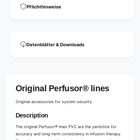
s
e
Pflichthinweise
O
s
r
O
i
r
g
i
i
g
n
i
a
Datenblätter & Downloads
n
l
a
P
l
e
P
r
e
f
r
u
f
s
Original Perfusor® lines
u
o
s
r
o
Original accessories for system security
®
r
l
®
Description
i
l
n
i
The original Perfusor® lines PVC are the yardstick for
e
n
M
accuracy and long-term consistency in infusion therapy.
e
R