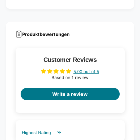
e
c
s
e
)
s
)
Produktbewertungen
Customer Reviews
5.00 out of 5
Based on 1 review
Write a review
Sort by