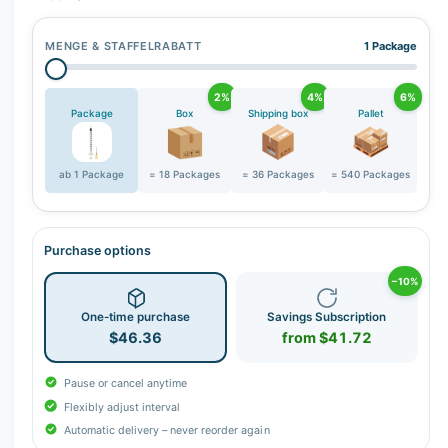
MENGE & STAFFELRABATT
1 Package
2%
4%
6%
Package
Box
Shipping box
Pallet
ab 1 Package
= 18 Packages
= 36 Packages
= 540 Packages
Purchase options
−10%
One-time purchase
Savings Subscription
$46.36
from $41.72
Pause or cancel anytime
Flexibly adjust interval
Automatic delivery – never reorder again