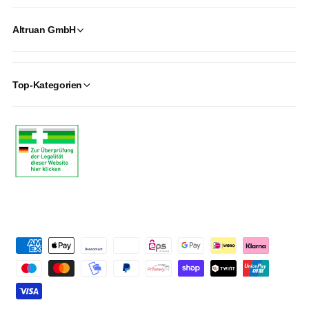
Altruan GmbH
Top-Kategorien
P
a
y
m