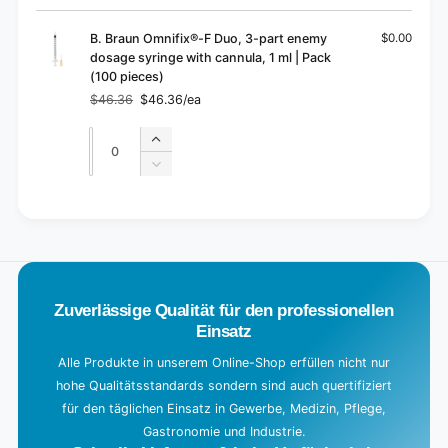
cart
B. Braun Omnifix®-F Duo, 3-part enemy
$0.00
dosage syringe with cannula, 1 ml | Pack
(100 pieces)
$46.36
$46.36/ea
Regular
Sale
price
price
Quantity
Quantity
Increase
quantity
Decrease
for
quantity
Default
for
L
Title
Default
o
Title
a
d
Zuverlässige Qualität für den professionellen
i
Einsatz
n
g
Alle Produkte in unserem Online-Shop erfüllen nicht nur
hohe Qualitätsstandards sondern sind auch quertifiziert
.
für den täglichen Einsatz in Gewerbe, Medizin, Pflege,
.
Gastronomie und Industrie.
.