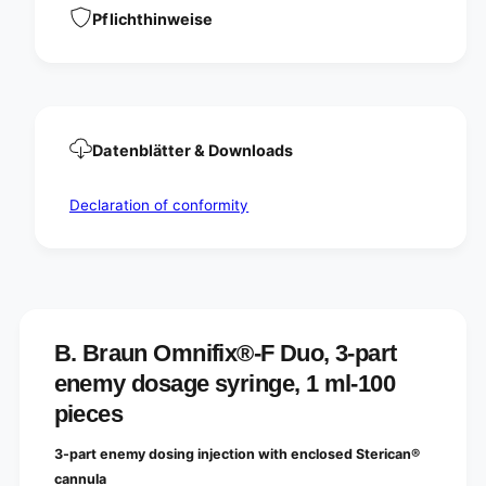
t
r
Pflichthinweise
e
t
n
e
e
n
m
e
y
m
d
y
o
Datenblätter & Downloads
d
s
o
a
s
Declaration of conformity
g
a
e
g
s
e
y
s
r
y
i
r
n
i
B. Braun Omnifix®-F Duo, 3-part
g
n
e
enemy dosage syringe, 1 ml-100
g
w
e
pieces
i
w
t
i
3-part enemy dosing injection with enclosed Sterican®
h
t
c
cannula