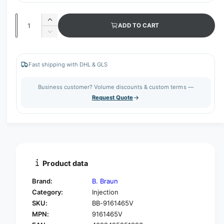
Q
I
ADD TO CART
u
n
D
c
a
e
r
c
n
e
r
Fast shipping with DHL & GLS
t
a
e
s
i
a
Business customer? Volume discounts & custom terms —
e
s
t
Request Quote
q
e
y
u
q
a
u
n
a
t
n
i
t
t
i
Product data
y
t
f
y
Brand:
B. Braun
o
f
Category:
Injection
r
o
SKU:
BB-9161465V
B
r
.
MPN:
9161465V
B
B