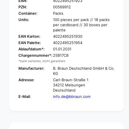
.
EAN:
4022495251923
r
B
PZN:
00569912
a
r
Container:
Packs
u
a
Units:
100 pieces per pack // 18 packs
n
u
per cardboard // 30 boxes per
O
n
palette
m
O
EAN Karton:
4022495251930
n
m
EAN Palette:
4022495251954
i
n
f
Ablaufdatum*:
01.01.2031
i
i
f
Chargennummer*:
25B17C8
x
i
*kann variieren, nicht garantiert.
®
x
Manufacturer:
B. Braun Deutschland GmbH & Co.
-
®
KG
F
-
Adresse:
Carl-Braun-Straße 1
D
F
34212 Melsungen
u
D
Deutschland
o
u
E-Mail:
info.de@bbraun.com
,
o
3
,
-
3
p
-
a
p
r
a