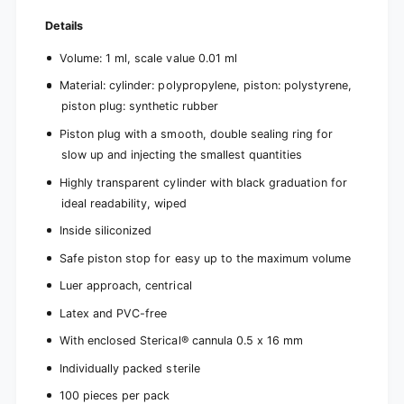
h
a
c
Details
n
a
n
n
Volume: 1 ml, scale value 0.01 ml
u
n
l
u
Material: cylinder: polypropylene, piston: polystyrene,
a
l
piston plug: synthetic rubber
,
a
1
Piston plug with a smooth, double sealing ring for
,
m
1
slow up and injecting the smallest quantities
l
m
Highly transparent cylinder with black graduation for
|
l
P
ideal readability, wiped
|
a
P
Inside siliconized
c
a
k
c
Safe piston stop for easy up to the maximum volume
(
k
1
Luer approach, centrical
(
0
1
Latex and PVC-free
0
0
p
With enclosed Sterical® cannula 0.5 x 16 mm
0
i
p
Individually packed sterile
e
i
c
e
100 pieces per pack