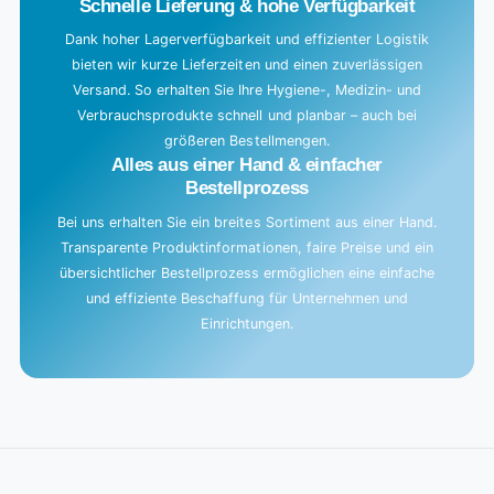
Schnelle Lieferung & hohe Verfügbarkeit
Dank hoher Lagerverfügbarkeit und effizienter Logistik
bieten wir kurze Lieferzeiten und einen zuverlässigen
Versand. So erhalten Sie Ihre Hygiene-, Medizin- und
Verbrauchsprodukte schnell und planbar – auch bei
größeren Bestellmengen.
Alles aus einer Hand & einfacher
Bestellprozess
Bei uns erhalten Sie ein breites Sortiment aus einer Hand.
Transparente Produktinformationen, faire Preise und ein
übersichtlicher Bestellprozess ermöglichen eine einfache
und effiziente Beschaffung für Unternehmen und
Einrichtungen.