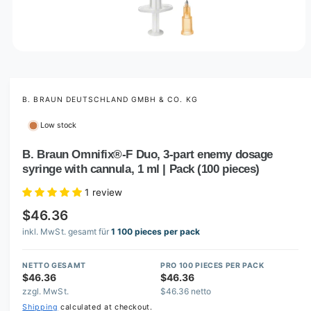
O
p
e
n
m
B. BRAUN DEUTSCHLAND GMBH & CO. KG
e
d
Low stock
i
a
1
B. Braun Omnifix®-F Duo, 3-part enemy dosage
i
syringe with cannula, 1 ml | Pack (100 pieces)
n
m
o
1 review
d
a
$46.36
l
inkl. MwSt. gesamt für
1 100 pieces per pack
NETTO GESAMT
PRO 100 PIECES PER PACK
$46.36
$46.36
zzgl. MwSt.
$46.36 netto
Shipping
calculated at checkout.