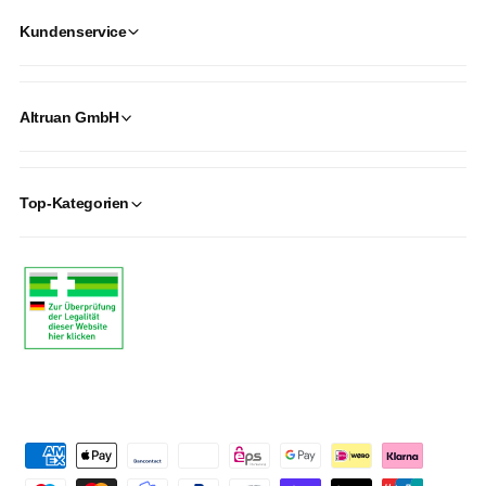
Kundenservice
Altruan GmbH
Top-Kategorien
P
a