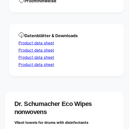
n
Pflichthinweise
n
o
w
n
o
w
v
o
e
v
n
e
Datenblätter & Downloads
s
n
Product data sheet
s
Product data sheet
Product data sheet
Product data sheet
Dr. Schumacher Eco Wipes
nonwovens
Vliest towels for drums with disinfectants