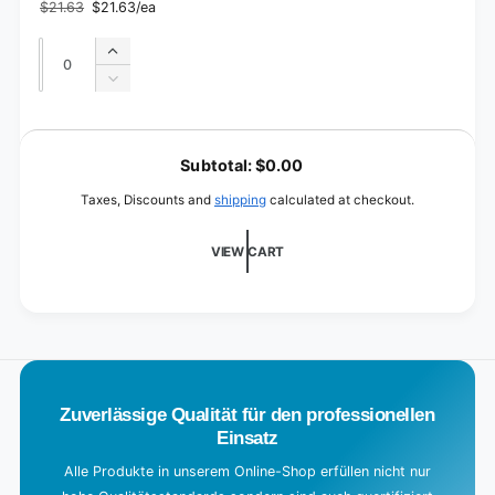
x
$21.63
$21.63/ea
towels
Regular
Sale
100
price
price
towels
Quantity
Quantity
Increase
quantity
Decrease
for
quantity
3
for
L
x
3
o
50
Subtotal:
$0.00
x
towels
a
50
Taxes, Discounts and
shipping
calculated at checkout.
towels
d
i
VIEW CART
n
g
.
.
.
Zuverlässige Qualität für den professionellen
Einsatz
Alle Produkte in unserem Online-Shop erfüllen nicht nur