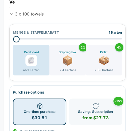
Ve
MENGE & STAFFELRABATT
1 Karton
2%
4%
Cardboard
Shipping box
Pallet
ab 1 Karton
= 4 Kartons
= 35 Kartons
Purchase options
−10%
One-time purchase
Savings Subscription
$30.81
from $27.73