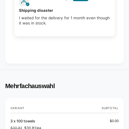
Shipping disaster
I waited for the delivery for 1 month even though
it was in stock.
Mehrfachauswahl
Your
VARIANT
SUBTOTAL
cart
3 x 100 towels
$0.00
$30.81
$30.81/ea