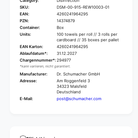
Category:
Disinfection
r
o
SKU:
DSM-00-915-REW10003-01
D
r
r
EAN:
4260241964295
D
.
r
PZN:
14374879
S
.
Container:
Box
c
S
Units:
100 towels per roll // 3 rolls per
h
c
cardboard // 35 boxes per pallet
u
h
EAN Karton:
4260241964295
m
u
Ablaufdatum*:
31.12.2027
a
m
c
Chargennummer*:
294977
a
h
*kann variieren, nicht garantiert.
c
e
h
Manufacturer:
Dr. Schumacher GmbH
r
e
Adresse:
Am Roggenfeld 3
E
r
34323 Malsfeld
c
E
Deutschland
o
c
E-Mail:
post@schumacher.com
W
o
i
W
p
i
e
p
s
e
n
s
o