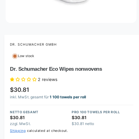
O
p
e
n
m
DR. SCHUMACHER GMBH
e
d
Low stock
i
a
1
Dr. Schumacher Eco Wipes nonwovens
i
n
2 reviews
m
o
$30.81
d
a
inkl. MwSt. gesamt für
1 100 towels per roll
l
NETTO GESAMT
PRO 100 TOWELS PER ROLL
$30.81
$30.81
zzgl. MwSt.
$30.81 netto
Shipping
calculated at checkout.