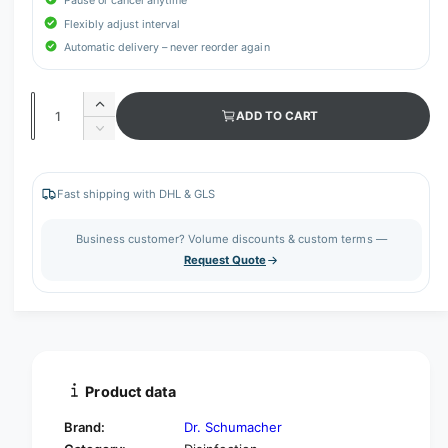
Pause or cancel anytime
Flexibly adjust interval
Automatic delivery – never reorder again
Q
I
ADD TO CART
u
n
D
c
a
e
r
c
n
e
r
Fast shipping with DHL & GLS
t
a
e
s
i
a
Business customer? Volume discounts & custom terms —
e
s
t
Request Quote
q
e
y
u
q
a
u
n
a
t
n
i
t
t
i
Product data
y
t
f
y
Brand:
Dr. Schumacher
o
f