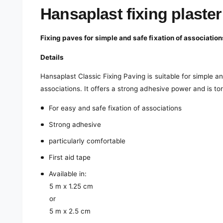
e
d
Hansaplast fixing plaster
i
a
1
Fixing paves for simple and safe fixation of association
i
n
m
Details
o
d
Hansaplast Classic Fixing Paving is suitable for simple 
a
l
associations. It offers a strong adhesive power and is to
For easy and safe fixation of associations
Strong adhesive
particularly comfortable
First aid tape
Available in:
5 m x 1.25 cm
or
5 m x 2.5 cm