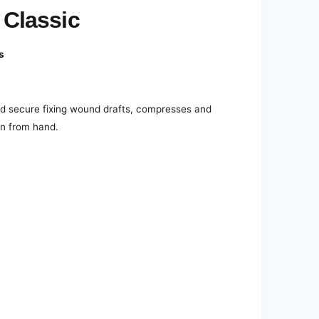
 Classic
s
and secure fixing wound drafts, compresses and
rn from hand.