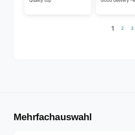
Quality top
Good delivery -w
1
2
3
Mehrfachauswahl