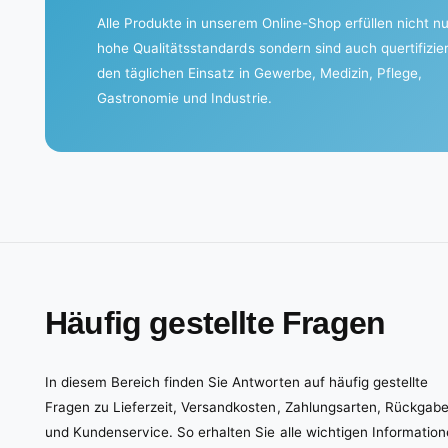
Alle Produkte in unserem Online-Shop erfüllen nicht nu
hohe Qualitätsstandards sondern sind auch quertifizier
den täglichen Einsatz in Gewerbe, Medizin, Pflege,
Gastronomie und Industrie.
Häufig gestellte Fragen
In diesem Bereich finden Sie Antworten auf häufig gestellte
Fragen zu Lieferzeit, Versandkosten, Zahlungsarten, Rückgab
und Kundenservice. So erhalten Sie alle wichtigen Informatio