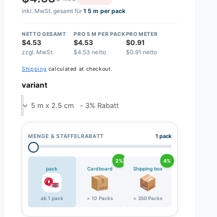
inkl. MwSt. gesamt für
1 5 m per pack
NETTO GESAMT
PRO 5 M PER PACK
PRO METER
$4.53
$4.53
$0.91
zzgl. MwSt.
$4.53 netto
$0.91 netto
Shipping
calculated at checkout.
variant
5 m x 2.5 cm - 3% Rabatt
MENGE & STAFFELRABATT
1 pack
2%
4%
pack
Cardboard
Shipping box
ab 1 pack
= 10 Packs
= 350 Packs