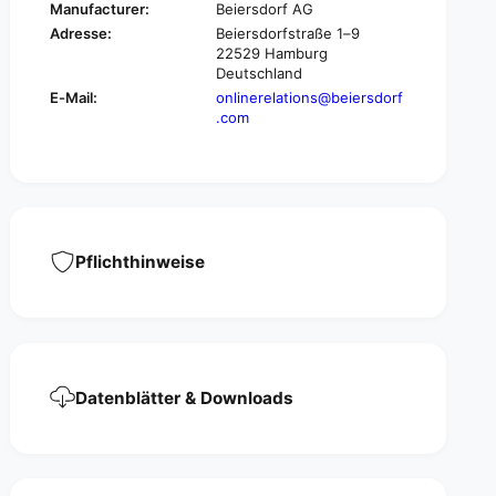
i
x
Manufacturer:
Beiersdorf AG
n
i
Adresse:
Beiersdorfstraße 1–9
g
n
22529 Hamburg
p
g
Deutschland
l
p
E-Mail:
onlinerelations@beiersdorf
a
l
.com
s
a
t
s
e
t
r
e
C
r
l
C
a
l
Pflichthinweise
s
a
s
s
i
s
c
i
c
Datenblätter & Downloads