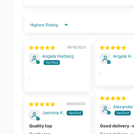
Sort by
09/18/2023
Angela Harberg
Angela H.
.
.
06/05/2023
Alexander
Jasmina K.
Quality top
Good delivery -