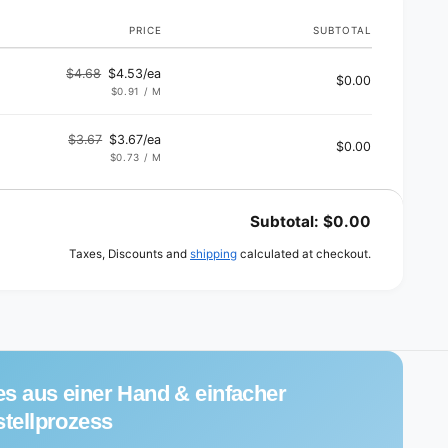
PRICE
SUBTOTAL
$4.68
$4.53/ea
$0.00
Regular
Sale
UNIT
PER
$0.91
/
M
PRICE
price
price
$3.67
$3.67/ea
$0.00
Regular
Sale
UNIT
PER
$0.73
/
M
PRICE
price
price
Subtotal:
$0.00
Taxes, Discounts and
shipping
calculated at checkout.
es aus einer Hand & einfacher
tellprozess