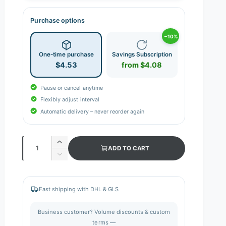
Purchase options
−10%
One-time purchase
Savings Subscription
$4.53
from $4.08
Pause or cancel anytime
Flexibly adjust interval
Automatic delivery – never reorder again
Q
I
ADD TO CART
n
u
D
c
e
a
r
c
n
e
r
Fast shipping with DHL & GLS
a
e
t
s
a
i
Business customer? Volume discounts & custom
e
s
q
terms —
t
e