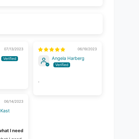
07/13/2023
06/19/2023
Angela Harberg
.
06/14/2023
 Kast
what I need