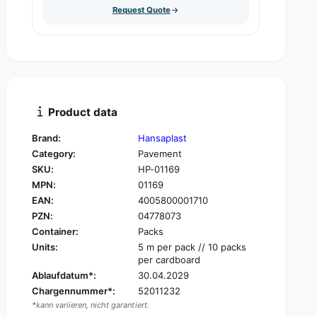
u
Request Quote
q
y
a
u
n
a
t
n
i
t
t
i
y
t
f
y
Product data
o
f
r
o
Brand:
Hansaplast
H
r
Category:
Pavement
a
H
n
SKU:
HP-01169
a
s
MPN:
01169
n
a
s
EAN:
4005800001710
p
a
PZN:
04778073
l
p
Container:
Packs
a
l
Units:
5 m per pack // 10 packs
s
a
per cardboard
t
s
Ablaufdatum*:
30.04.2029
f
t
i
Chargennummer*:
52011232
f
x
*kann variieren, nicht garantiert.
i