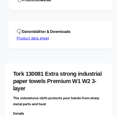
u
d
s
u
t
s
r
t
i
r
a
i
Datenblätter & Downloads
l
a
p
Product data sheet
l
a
p
p
a
e
p
r
e
t
r
o
t
w
Tork 130081 Extra strong industrial
o
e
w
paper towels Premium W1 W2 3-
l
e
s
layer
l
P
s
r
P
The voluminous cloth protects your hands from sharp
e
r
metal parts and heat
m
e
i
m
Details
u