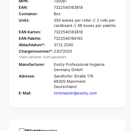
o
MPN:
130081
T
r
o
EAN:
7322540183818
k
r
Container:
Box
1
k
Units:
350 leaves per roller // 2 rolls per
3
1
cardboard // 48 boxes per palette
0
3
EAN Karton:
7322540183818
0
0
EAN Palette:
7322540189162
8
0
1
Ablaufdatum*:
31.12.2040
8
E
Chargennummer*:
23072025
1
x
E
*kann variieren, nicht garantiert.
t
x
Manufacturer:
Essity Professional Hygiene
r
t
Germany GmbH
a
r
Adresse:
Sandhofer Straße 176
-
a
68305 Mannheim
s
-
Deutschland
t
s
E-Mail:
torkmaster@essity.com
r
t
o
r
n
o
g
n
i
g
n
i
d
n
Pflichthinweise