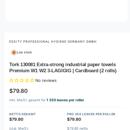
O
p
e
n
m
ESSITY PROFESSIONAL HYGIENE GERMANY GMBH
e
d
Low stock
i
a
1
Tork 130081 Extra-strong industrial paper towels
i
Premium W1 W2 3-LAGIGIG | Cardboard (2 rolls)
n
m
o
No reviews
d
a
$79.80
l
inkl. MwSt. gesamt für
1 350 leaves per roller
NETTO GESAMT
PRO 350 LEAVES PER ROLLER
$79.80
$79.80
zzgl. MwSt.
$79.80 netto