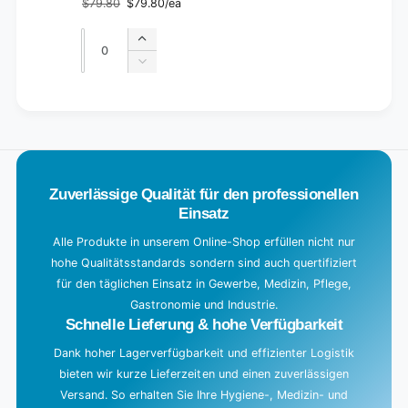
$79.80
$79.80/ea
Regular
Sale
price
price
Quantity
Quantity
Increase
quantity
Decrease
for
quantity
Default
for
L
Title
Default
o
Title
a
d
Zuverlässige Qualität für den professionellen
i
Einsatz
n
g
Alle Produkte in unserem Online-Shop erfüllen nicht nur
hohe Qualitätsstandards sondern sind auch quertifiziert
.
für den täglichen Einsatz in Gewerbe, Medizin, Pflege,
.
Gastronomie und Industrie.
.
Schnelle Lieferung & hohe Verfügbarkeit
Dank hoher Lagerverfügbarkeit und effizienter Logistik
bieten wir kurze Lieferzeiten und einen zuverlässigen
Versand. So erhalten Sie Ihre Hygiene-, Medizin- und