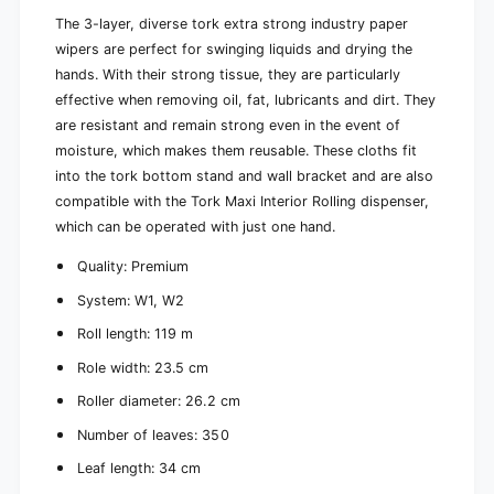
i
m
u
The 3-layer, diverse tork extra strong industry paper
W
m
wipers are perfect for swinging liquids and drying the
1
W
hands. With their strong tissue, they are particularly
W
1
effective when removing oil, fat, lubricants and dirt. They
2
W
3
are resistant and remain strong even in the event of
2
-
3
moisture, which makes them reusable. These cloths fit
L
-
into the tork bottom stand and wall bracket and are also
A
L
compatible with the Tork Maxi Interior Rolling dispenser,
G
A
I
which can be operated with just one hand.
G
G
I
Quality: Premium
I
G
G
I
System: W1, W2
|
G
C
Roll length: 119 m
|
a
C
Role width: 23.5 cm
r
a
d
r
Roller diameter: 26.2 cm
b
d
Number of leaves: 350
o
b
a
o
Leaf length: 34 cm
r
a