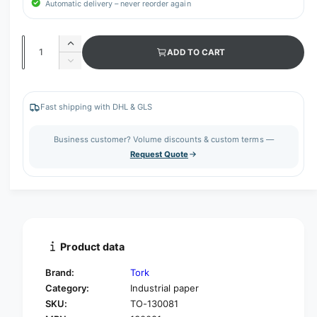
Automatic delivery – never reorder again
Q
I
ADD TO CART
u
n
D
c
a
e
r
c
n
e
r
Fast shipping with DHL & GLS
t
a
e
s
i
a
Business customer? Volume discounts & custom terms —
e
s
t
Request Quote
q
e
y
u
q
a
u
n
a
t
n
i
t
t
i
Product data
y
t
f
y
Brand:
Tork
o
f
Category:
Industrial paper
r
o
SKU:
TO-130081
T
r