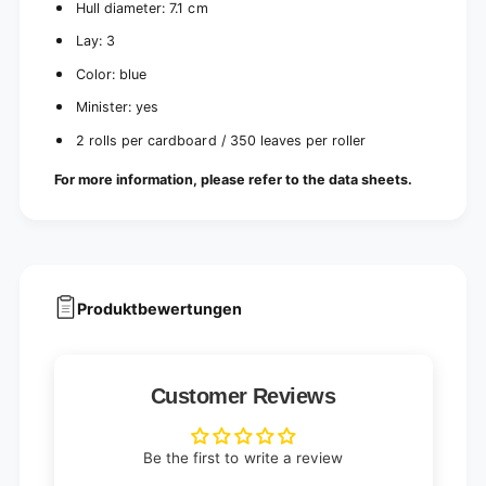
d
Hull diameter: 7.1 cm
r
(
d
Lay: 3
2
(
r
2
Color: blue
o
r
Minister: yes
l
o
l
l
2 rolls per cardboard / 350 leaves per roller
s
l
)
s
For more information, please refer to the data sheets.
)
Produktbewertungen
Customer Reviews
Be the first to write a review