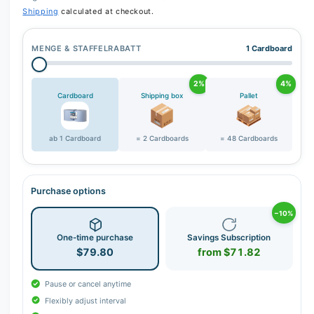
Shipping
calculated at checkout.
MENGE & STAFFELRABATT
1 Cardboard
2%
4%
Cardboard
Shipping box
Pallet
ab 1 Cardboard
= 2 Cardboards
= 48 Cardboards
Purchase options
−10%
One-time purchase
Savings Subscription
$79.80
from $71.82
Pause or cancel anytime
Flexibly adjust interval